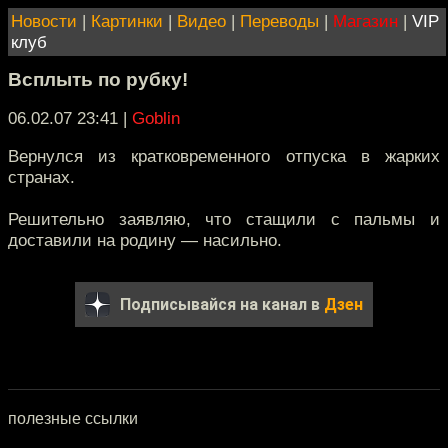
Новости
|
Картинки
|
Видео
|
Переводы
|
Магазин
|
VIP
клуб
Всплыть по рубку!
06.02.07 23:41
|
Goblin
Вернулся из кратковременного отпуска в жарких
странах.
Решительно заявляю, что стащили с пальмы и
доставили на родину — насильно.
Подписывайся на канал в
Дзен
полезные ссылки