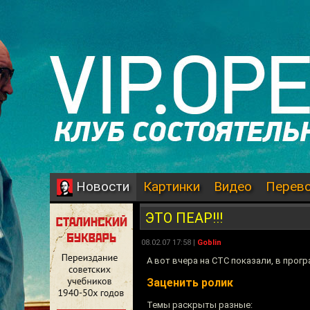
Картинки
Видео
Перев
Новости
ЭТО ПЕАР!!!
08.02.07 17:58 |
Goblin
А вот вчера на СТС показали, в прог
Заценить ролик
Темы раскрыты разные: