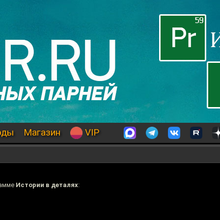
оды
Магазин
VIP
рамме
Истории в деталях
: