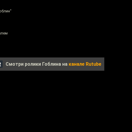
облин"
елем
Смотри ролики Гоблина на
канале Rutube