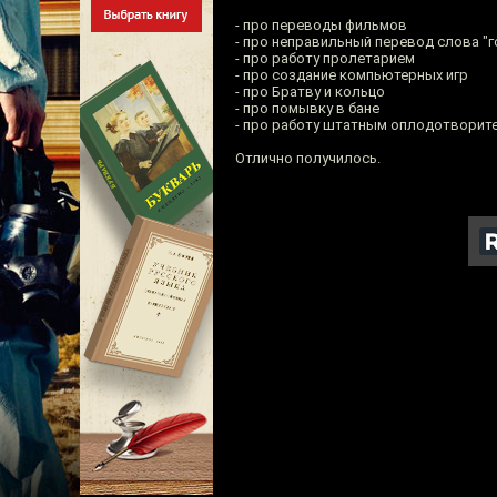
- про переводы фильмов
- про неправильный перевод слова "г
- про работу пролетарием
- про создание компьютерных игр
- про Братву и кольцо
- про помывку в бане
- про работу штатным оплодотворит
Отлично получилось.