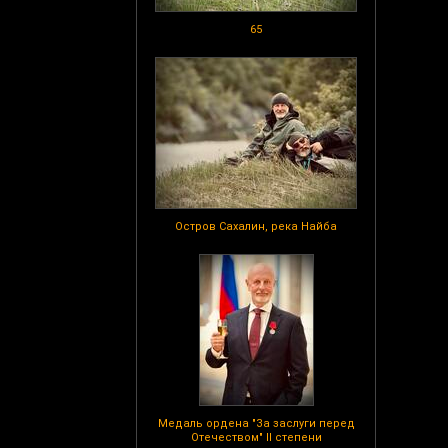
65
Остров Сахалин, река Найба
Медаль ордена "За заслуги перед
Отечеством" II степени