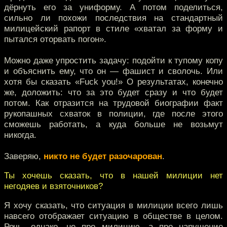
дёрнуть его за униформу. А потом поделиться,
сильно ли похожи последствия на стандартный
милицейский рапорт в стиле «хватал за форму и
пытался оторвать погон».
Можно даже упростить задачу: подойти к тупому копу
и объяснить ему, что он — фашист и сволочь. Или
хотя бы сказать «Fuck you!» О результатах, конечно
же, доложить: что за это будет сразу и что будет
потом. Как отразится на трудовой биографии факт
рукопашных схваток в полиции, где после этого
сможешь работать, а куда больше не возьмут
никогда.
Заверяю,
никто не будет разочарован
.
Ты хочешь сказать, что в нашей милиции нет
негодяев и взяточников?
Я хочу сказать, что ситуация в милиции всего лишь
навсего отображает ситуацию в обществе в целом.
Речь, однако, не про милицию, а про нарушение