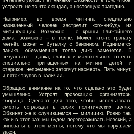
интеллектуалов. Нет никакой сложности в том, чтобы
устроить не то что скандал, а настоящую трагедию.
Например, во время митинга специально
назначенный человек застрелит кого-нибудь из
митингующих. Возможно – с крыши ближайшего
дома, возможно – в толпе. Может, кто-то гранату
метнёт, может – бутылку с бензином. Поднимется
паника, обезумевшая толпа дико замечется. В
результате – давка, слабых и малохольных, то есть
специально притащенных на митинг детей и
стариков, непременно затопчут насмерть. Пять минут,
и пяток трупов в наличии.
Обращаю внимание на то, что сделано это будет
умышленно. Устроят провокацию организаторы
сборища. Сделают для того, чтобы использовать
смерть сограждан в своих политических целях.
Обвинят же в случившемся — милицию. Ровно так,
как и в этот раз: мы будем перегораживать Невский, а
виноваты в этом менты, потому что мы нарушаем
закон.