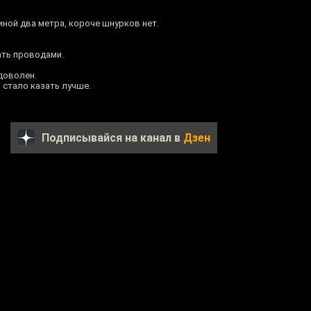
ной два метра, короче шнурков нет.
ать проводами.
доволен.
о стало казать лучше.
Подписывайся на канал в
Дзен