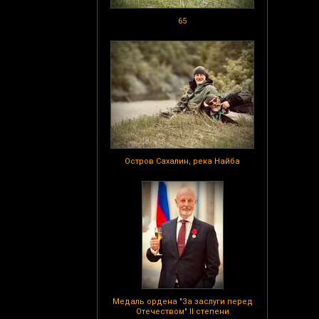
65
Остров Сахалин, река Найба
Медаль ордена "За заслуги перед
Отечеством" II степени