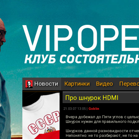
Картинки
Видео
Перев
Новости
Про шнурок HDMI
21.03.07 13:05 |
Goblin
Вчера добежал до Пяти углов с цель
Шнурок нужен для правильного подкл
Шнурков данной разновидности отчего
Непонятно: не то разбирают, не то на