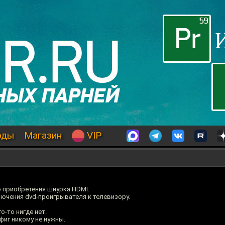
оды
Магазин
VIP
ю приобретения шнурка HDMI.
ючения dvd-проигрывателя к телевизору.
-то нигде нет.
 фиг никому не нужны.