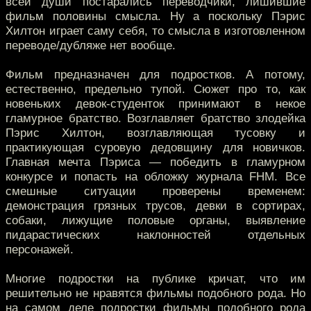
всей души постарались переводчики, лишившие
фильм половины смысла. Ну а поскольку Пэрис
Хилтон играет саму себя, то смысла в изготовленном
переводе/дубляже нет вообще.
Фильм предназначен для подростков. А потому,
естественно, предельно тупой. Сюжет про то, как
новеньких девок-студенток принимают в некое
гламурное братство. Возглавляет братство злодейка
Пэрис Хилтон, возглавляющая тусовку и
практикующая суровую дедовщину для новичков.
Главная мечта Пэриса — победить в гламурном
конкурсе и попасть на обложку журнала FHM. Все
смешные ситуации проверены временем:
демонстрация грязных трусов, девки в сортирах,
собаки, лижущие половые органы, выявление
пидарастических наклонностей отдельных
персонажей.
Многие подростки на публике кричат, что им
решительно не нравятся фильмы подобного рода. Но
на самом деле подростки фильмы подобного рода