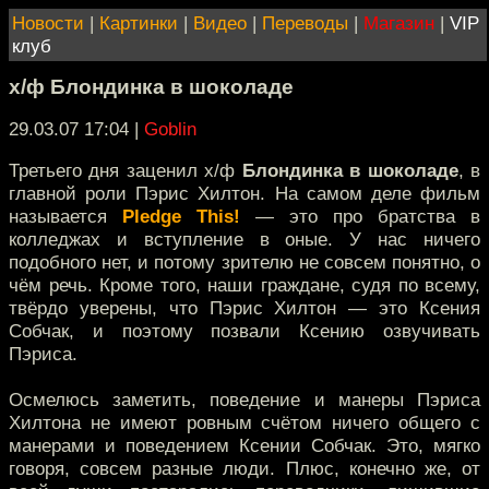
Новости
|
Картинки
|
Видео
|
Переводы
|
Магазин
|
VIP
клуб
х/ф Блондинка в шоколаде
29.03.07 17:04
|
Goblin
Третьего дня заценил х/ф
Блондинка в шоколаде
, в
главной роли Пэрис Хилтон. На самом деле фильм
называется
Pledge This!
— это про братства в
колледжах и вступление в оные. У нас ничего
подобного нет, и потому зрителю не совсем понятно, о
чём речь. Кроме того, наши граждане, судя по всему,
твёрдо уверены, что Пэрис Хилтон — это Ксения
Собчак, и поэтому позвали Ксению озвучивать
Пэриса.
Осмелюсь заметить, поведение и манеры Пэриса
Хилтона не имеют ровным счётом ничего общего с
манерами и поведением Ксении Собчак. Это, мягко
говоря, совсем разные люди. Плюс, конечно же, от