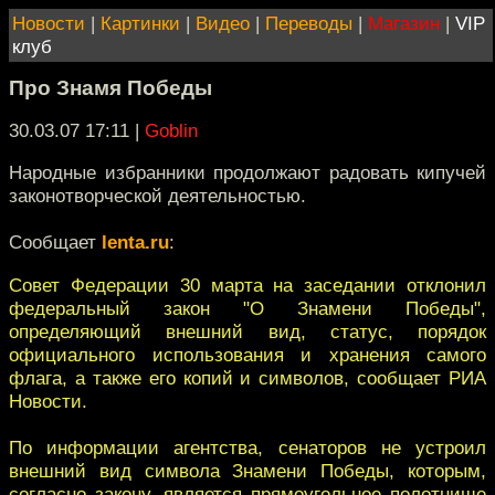
Новости
|
Картинки
|
Видео
|
Переводы
|
Магазин
|
VIP
клуб
Про Знамя Победы
30.03.07 17:11
|
Goblin
Народные избранники продолжают радовать кипучей
законотворческой деятельностью.
Сообщает
lenta.ru
:
Совет Федерации 30 марта на заседании отклонил
федеральный закон "О Знамени Победы",
определяющий внешний вид, статус, порядок
официального использования и хранения самого
флага, а также его копий и символов, сообщает РИА
Новости.
По информации агентства, сенаторов не устроил
внешний вид символа Знамени Победы, которым,
согласно закону, является прямоугольное полотнище