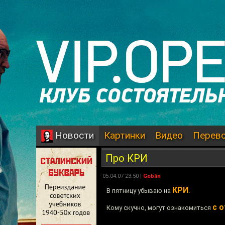
Картинки
Видео
Перев
Новости
Про КРИ
05.04.07 23:50 |
Goblin
КРИ
В пятницу убываю на
.
с 
Кому скучно, могут ознакомиться