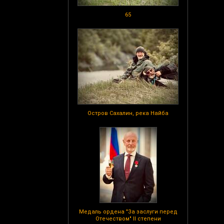
65
Остров Сахалин, река Найба
Медаль ордена "За заслуги перед
Отечеством" II степени