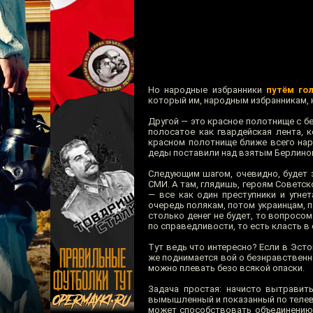
Но народные избранники
путём го
который им, народным избранникам, 
Другой — это красное полотнище с бе
полосатое как гвардейская лента, 
красном полотнище ближе всего нар
деды поставили над взятым Берлино
Следующим шагом, очевидно, будет з
СМИ. А там, глядишь, героям Советск
— все как один преступники и угне
очередь полякам, потом украинцам, п
столько денег не будет, то вопросо
по справедливости, то есть класть в 
Тут ведь что интересно? Если в Эст
же поднимается вой о безнравственно
можно плевать безо всякой опаски.
Задача простая: начисто вытравит
вымышленный и показанный по телев
может способствовать объединению 