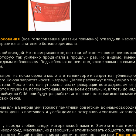
лосования
(все голосовавшие указаны поимённо) утвердили нескол
нравится значительно больше оригинала.
лой звездой. Не то американское, не то китайское — понять невозможн
которую так усиленно продвигали в прошлый раз. Но, видимо, именн
одным избранникам. Ведь абсолютно неважно, какое знамя на самом
м.
апрет на показ серпа и молота в телевизоре и запрет на публикацию
ого Союза запретят носить награды. Далее расскажут всему миру о то
татели. После чего начнут выплачивать репарации пострадавшим от 
отом грузинам, потом эстонцам, потом всем остальным, вплоть до инд
м займутся США: они будут разрабатывать наши полезные ископаемые и
свои банки.
онии или в Венгрии уничтожают памятники советским воинам-освободит
сти данных поступков. А у себя дома на ветеранов и сложивших голов
ь у народа любые следы исторической памяти. Заменить все вехи 
изору бред. Максимально разобщить и атомизировать общество, ликви
народа. Давайте объединимся вокруг телевизора, там нам
Познер в