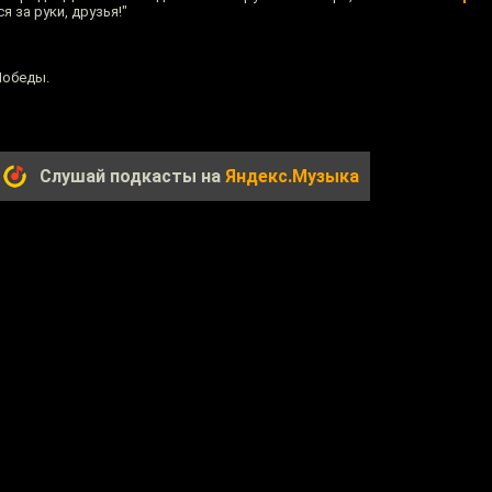
 за руки, друзья!"
Победы.
Слушай подкасты на
Яндекс.Музыка