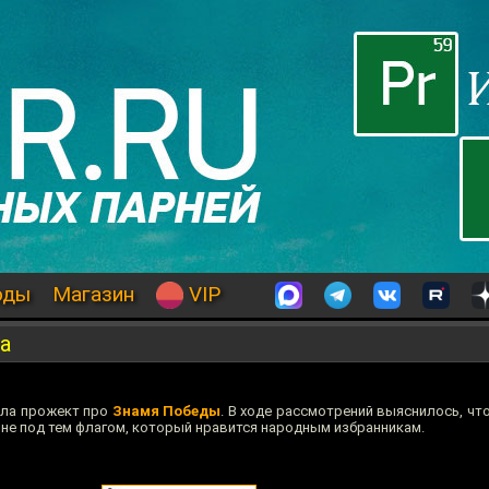
оды
Магазин
VIP
а
ала прожект про
Знамя Победы
. В ходе рассмотрений выяснилось, чт
не под тем флагом, который нравится народным избранникам.