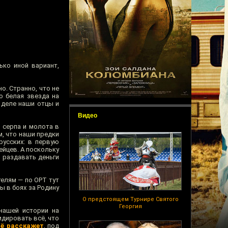
ько иной вариант,
о. Странно, что не
о белая звезда на
 деле наши отцы и
Видео
 серпа и молота в
м, что наши предки
русских: в первую
ейцев. А поскольку
 раздавать деньги
елям — по ОРТ тут
ы в боях за Родину
О предстоящем Турнире Святого
Георгия
нашей истории на
дировать всё, что
сё расскажет
, под