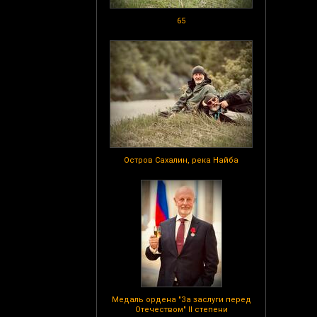
65
Остров Сахалин, река Найба
Медаль ордена "За заслуги перед
Отечеством" II степени