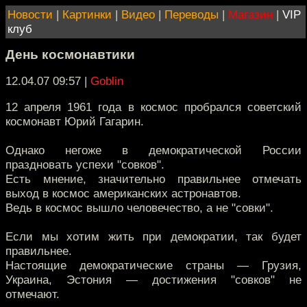
Новости
|
Картинки
|
Видео
|
Переводы
|
Магазин
|
VIP
клуб
День космонавтики
12.04.07 09:57
|
Goblin
12 апреля 1961 года в космос пробрался советский
космонавт Юрий Гагарин.
Однако негоже в демократической России
праздновать успехи "совков".
Есть мнение, значительно правильнее отмечать
выход в космос американских астронавтов.
Ведь в космос вышло человечество, а не "совки".
Если мы хотим жить при демократии, так будет
правильнее.
Настоящие демократические страны — Грузия,
Украина, Эстония — достижения "совков" не
отмечают.