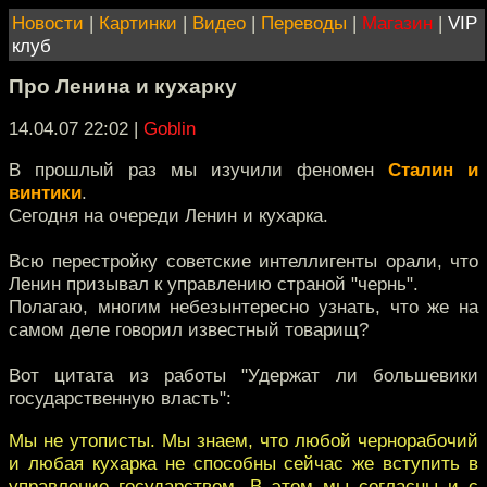
Новости
|
Картинки
|
Видео
|
Переводы
|
Магазин
|
VIP
клуб
Про Ленина и кухарку
14.04.07 22:02
|
Goblin
В прошлый раз мы изучили феномен
Сталин и
винтики
.
Сегодня на очереди Ленин и кухарка.
Всю перестройку советские интеллигенты орали, что
Ленин призывал к управлению страной "чернь".
Полагаю, многим небезынтересно узнать, что же на
самом деле говорил известный товарищ?
Вот цитата из работы "Удержат ли большевики
государственную власть":
Мы не утописты. Мы знаем, что любой чернорабочий
и любая кухарка не способны сейчас же вступить в
управление государством. В этом мы согласны и с