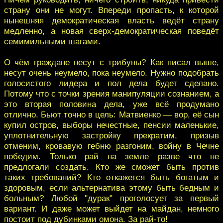
страну они не могут. Впереди пропасть, к которой
нынешняя демократическая власть ведёт страну
медленно, а новая сверх-демократическая поведёт
семимильными шагами.
О чём граждане несут с трибуны? Как писал выше,
несут очень неумело, пока неумело. Нужно подобрать
голосистого лидера и пол дела будет сделано.
Потому что с точки зрения манипуляции сознанием, а
это вторая половина дела, уже всё продумано
отлично. Бьют точно в цель: Матвиенко — вор, её сын
купил остров, выборы нечестные, пенсии маленькие,
уплотнительную застройку прекратим, призыв
отменим, кровавую гебню разгоним, войну в Чечне
победим. Только рай на земле разве что не
предлогали создать. Кто же сможет быть против
таких требований? Кто откажется быть богатым и
здоровым, если альтернатива этому быть бедным и
больным? Любой "дурак" проголосует за первый
вариант. И даже может выйдет на майдан, немного
постоит под дубинками омона. За рай-то!