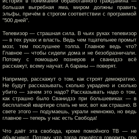
история в понимании обработанного гражданина —
большая выгребная яма, миром должны править
эльфы, причём в строгом соответствии с программой
"500 дней".
Телевизор — страшная сила. В чьих руках телевизор
— в тех руках и власть. Ведь чем тщательнее промыт
мозг, тем послушнее толпа. Главное ведь что?
Главное — чтобы сидели дома и не безобразничали.
Потому с помощью познеров и сванидзэ всё
расскажут, всему научат. А бараны — поверят.
Например, расскажут о том, как строят демократию.
Не будут рассказывать, сколько украдено и сколько
убито — зачем это надо? Рассказывать надо о том,
как страшно было Сванидзэ при большевиках — в
бесплатной квартире спать не мог, вот как страшно. В
свете этого — подумаешь, украли немножко, но ведь
главное — теперь у нас есть Свобода!
Что даёт эта свобода, кроме помойного ТВ — не
объясняют. Потому что тогда придётся говорить про