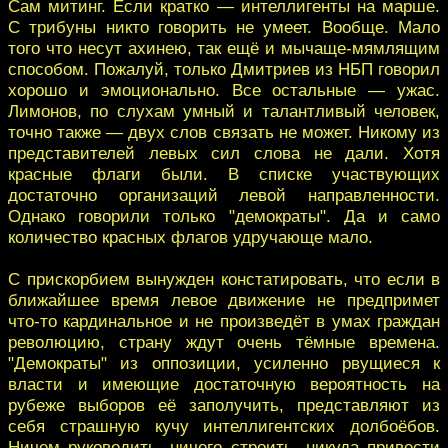
Сам митинг. Если кратко — интеллигенты на марше.
С трибуны никто говорить не умеет. Вообще. Мало
того что несут ахинею, так ещё и мычаще-мямлящим
способом. Пожалуй, только Дмитриев из НБП говорил
хорошо и эмоционально. Все остальные — ужас.
Лимонов, по слухам умный и талантливый человек,
точно также — двух слов связать не может. Никому из
представителей левых сил слова не дали. Хотя
красные флаги были. В списке участвующих
достаточно организаций левой направленности.
Однако говорили только "демократы". Да и само
количество красных флагов удручающе мало.
С прискорбием вынужден констатировать, что если в
ближайшее время левое движение не предпримет
что-то кардинальное и не произведёт в умах граждан
революцию, страну ждут очень тёмные времена.
"Демократы" из оппозиции, усиленно рвущиеся к
власти и имеющие достаточную вероятность на
рубеже выборов её заполучить, представляют из
себя страшную кучу интеллигентских долбоёбов.
Ничем руководить, ничего строить, никуда привести