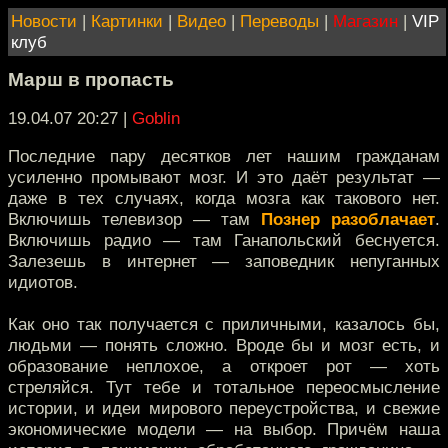
Новости
|
Картинки
|
Видео
|
Переводы
|
Магазин
|
VIP
клуб
Марш в пропасть
19.04.07 20:27
|
Goblin
Последние пару десятков лет нашим гражданам
усиленно промывают мозг. И это даёт результат —
даже в тех случаях, когда мозга как такового нет.
Включишь телевизор — там
Познер разоблачает
.
Включишь радио — там Ганапольский беснуется.
Залезешь в интернет — заповедник непуганных
идиотов.
Как оно так получается с приличными, казалось бы,
людьми — понять сложно. Вроде бы и мозг есть, и
образование неплохое, а откроет рот — хоть
стреляйся. Тут тебе и тотальное переосмысление
истории, и идеи мирового переустройства, и свежие
экономические модели — на выбор. Причём наша