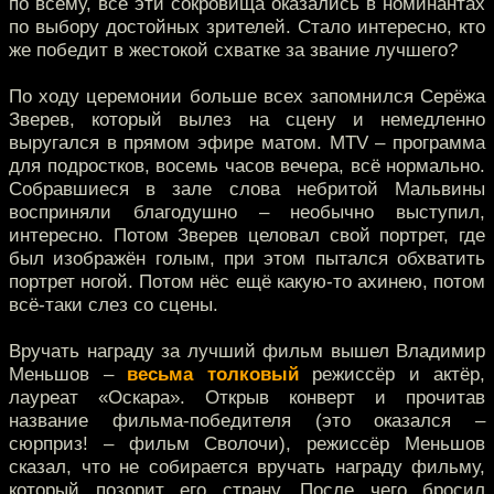
по всему, все эти сокровища оказались в номинантах
по выбору достойных зрителей. Стало интересно, кто
же победит в жестокой схватке за звание лучшего?
По ходу церемонии больше всех запомнился Серёжа
Зверев, который вылез на сцену и немедленно
выругался в прямом эфире матом. MTV – программа
для подростков, восемь часов вечера, всё нормально.
Собравшиеся в зале слова небритой Мальвины
восприняли благодушно – необычно выступил,
интересно. Потом Зверев целовал свой портрет, где
был изображён голым, при этом пытался обхватить
портрет ногой. Потом нёс ещё какую-то ахинею, потом
всё-таки слез со сцены.
Вручать награду за лучший фильм вышел Владимир
Меньшов –
весьма толковый
режиссёр и актёр,
лауреат «Оскара». Открыв конверт и прочитав
название фильма-победителя (это оказался –
сюрприз! – фильм Сволочи), режиссёр Меньшов
сказал, что не собирается вручать награду фильму,
который позорит его страну. После чего бросил