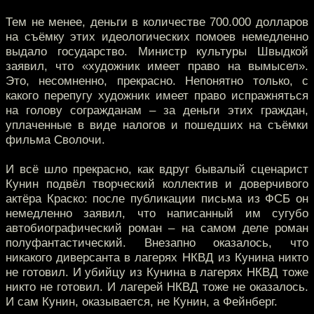
Тем не менее, деньги в количестве 700.000 долларов
на съёмку этих идеологических помоев немедленно
выдало государство. Министр культуры Швыдкой
заявил, что «художник имеет право на вымысел».
Это, несомненно, прекрасно. Непонятно только, с
какого перепугу художник имеет право испражняться
на голову согражданам – за деньги этих граждан,
уплаченные в виде налогов и пошедших на съёмки
фильма Сволочи.
И всё шло прекрасно, как вдруг бывалый сценарист
Кунин подвёл творческий коллектив и доверчивого
актёра Краско: после публикации письма из ФСБ он
немедленно заявил, что написанный им сугубо
автобиографический роман – на самом деле роман
полуфантастический. Внезапно оказалось, что
никакого диверсанта в лагерях НКВД из Кунина никто
не готовил. И убийцу из Кунина в лагерях НКВД тоже
никто не готовил. И лагерей НКВД тоже не оказалось.
И сам Кунин, оказывается, не Кунин, а Фейнберг.