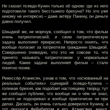
Не сказал псевдо-Кунин только об одном: где из него
подготовили такого бесстыжего брехуна? Но это уже
никому не интересно – даже актёру Панину, он деньги
давно получил.
Швыдкой же, не моргнув, сообщил о том, что фильм
очень патриотический, и свою патриотическую
задачу выполняет прекрасно. Непросто понять, что
вообще полагает за патриотизм гражданин Швыдкой.
Совершенно очевидно, что это не совсем то, что
принято называть патриотизмом у нормальных
людей. Какие задачи выполняет фильм – стало
понятно позже.
Режиссёр Атанесян, узнав о том, что «основанный на
реальных событиях» сценарий псевдо-Кунина –
голимая брехня, как подобает настоящему творцу, тут
же сообщил публике, что вообще ни о чём не знал,
ничего не подозревал и вообще практически не при
делах. Дескать, он очень сильно доверился Кунину, а
тот оказался Фейнбергом и его, Атанесяна, кинул.