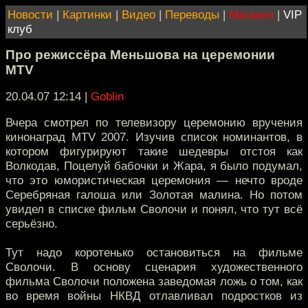
Новости
|
Картинки
|
Видео
|
Переводы
|
Магазин
|
VIP
клуб
Про режиссёра Меньшова на церемонии
MTV
20.04.07 12:14
|
Goblin
Вчера смотрел по телевизору церемонию вручения
кинонаград MTV 2007. Изучив список номинантов, в
котором фигурируют такие шедевры отстоя как
Волкодав, Поцелуй бабочки и Жара, я было подумал,
что это юмористическая церемония — нечто вроде
Серебряная галоша или Золотая малина. Но потом
увидел в списке фильм Сволочи и понял, что тут всё
серьёзно.
Тут надо коротенько остановиться на фильме
Сволочи. В основу сценария художественного
фильма Сволочи положена заведомая ложь о том, как
во время войны НКВД отлавливал подростков из