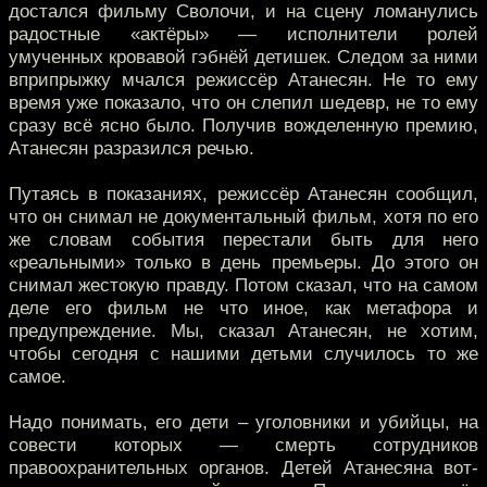
достался фильму Сволочи, и на сцену ломанулись
радостные «актёры» — исполнители ролей
умученных кровавой гэбнёй детишек. Следом за ними
вприпрыжку мчался режиссёр Атанесян. Не то ему
время уже показало, что он слепил шедевр, не то ему
сразу всё ясно было. Получив вожделенную премию,
Атанесян разразился речью.
Путаясь в показаниях, режиссёр Атанесян сообщил,
что он снимал не документальный фильм, хотя по его
же словам события перестали быть для него
«реальными» только в день премьеры. До этого он
снимал жестокую правду. Потом сказал, что на самом
деле его фильм не что иное, как метафора и
предупреждение. Мы, сказал Атанесян, не хотим,
чтобы сегодня с нашими детьми случилось то же
самое.
Надо понимать, его дети – уголовники и убийцы, на
совести которых — смерть сотрудников
правоохранительных органов. Детей Атанесяна вот-