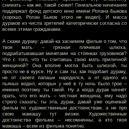
снимать – как же, такой сюжет! Гениальное начинание
поддержал фонд детского кино имени Ролана Быкова
(хорошо, Ролан Быков этого не видел). И масса
дураков из числа зрителей категорически согласна со
всеми этими гражданами.
А скажи дураку: давай-ка заснимем фильм о том, что
твоя мать – грязная плечевая шлюха,
подрабатывавшая минетами на стоянках грузовиков?
Что с того, что ты считаешь свою мать приличной
женщиной? Она вполне могла быть шлюхой, ты
просто не в курсе. Ну и сам ты, как подобает дураку,
не от своего папаши народился, а от одного из
пьяных водил, которых у неё в ту ночь было трое –
именно поэтому ты такой. Ну а когда дурак начнёт
орать, что его мать – честная женщина, ему надо
строго сказать: ты эта, дурак, давай уже оценивай
фильм по художественным достоинствам, а не про
свою мамашу тут визжи. Художественные
достоинства фильма – несомненны, а кто твоя
мамаша – всем из фильма понятно.