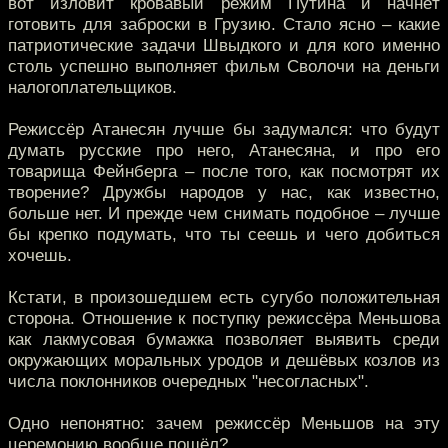
вот изловит кровавый режим Путина и начнёт
готовить для заброски в Грузию. Стало ясно – какие
патриотические задачи Швыдкого и для кого именно
столь успешно выполняет фильм Сволочи на деньги
налогоплательщиков.
Режиссёр Атанесян лучше бы задумался: что будут
думать русские про него, Атанесяна, и про его
товарища Фейнберга – после того, как посмотрят их
творение? Дружбы народов у нас, как известно,
больше нет. И прежде чем снимать подобное – лучше
бы крепко подумать, что ты сеешь и чего добиться
хочешь.
Кстати, в произошедшем есть сугубо положительная
сторона. Отношение к поступку режиссёра Меньшова
как лакмусовая бумажка позволяет выявить среди
окружающих моральных уродов и дешёвых козлов из
числа поклонников очередных "несогласных".
Одно непонятно: зачем режиссёр Меньшов на эту
церемонию вообще пошёл?