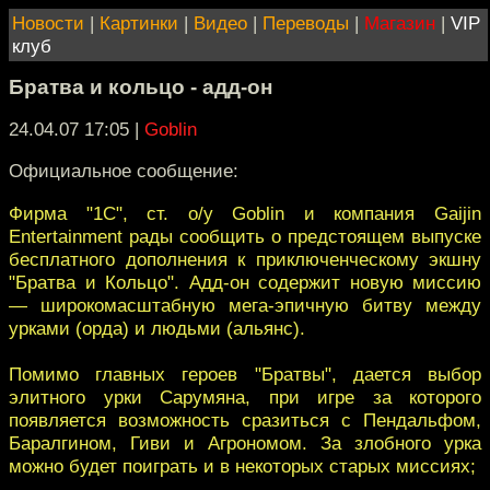
Новости
|
Картинки
|
Видео
|
Переводы
|
Магазин
|
VIP
клуб
Братва и кольцо - адд-он
24.04.07 17:05
|
Goblin
Официальное сообщение:
Фирма "1С", cт. о/у Gоblin и компания Gaijin
Entertainment рады сообщить о предстоящем выпуске
бесплатного дополнения к приключенческому экшну
"Братва и Кольцо". Адд-он содержит новую миссию
— широкомасштабную мега-эпичную битву между
урками (орда) и людьми (альянс).
Помимо главных героев "Братвы", дается выбор
элитного урки Сарумяна, при игре за которого
появляется возможность сразиться с Пендальфом,
Баралгином, Гиви и Агрономом. За злобного урка
можно будет поиграть и в некоторых старых миссиях;