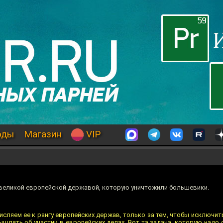
оды
Магазин
VIP
а великой европейской державой, которую уничтожили большевики.
исляем ее к рангу европейских держав, только за тем, чтобы исключить 
шлять об участии в европейских делах. Вот та задача, которую надо 