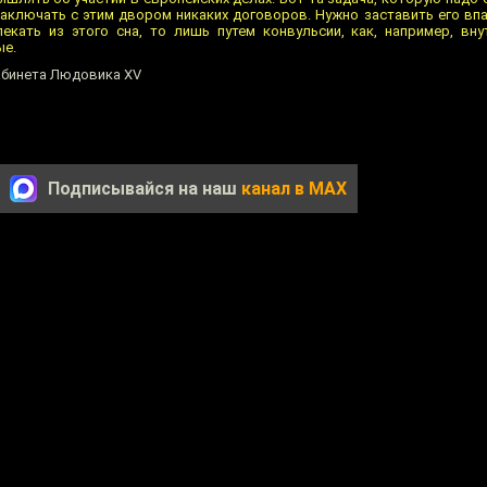
 заключать с этим двором никаких договоров. Нужно заставить его в
лекать из этого сна, то лишь путем конвульсии, как, например, вну
ые.
кабинета Людовика XV
Подписывайся на наш
канал в MAX