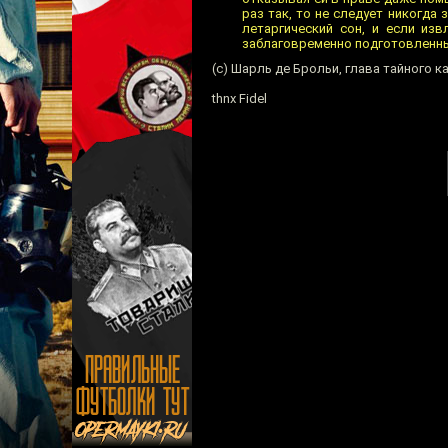
раз так, то не следует никогда
летаргический сон, и если изв
заблаговременно подготовленн
(c) Шарль де Брольи, глава тайного 
thnx Fidel