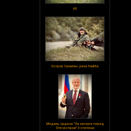
65
Остров Сахалин, река Найба
Медаль ордена "За заслуги перед
Отечеством" II степени