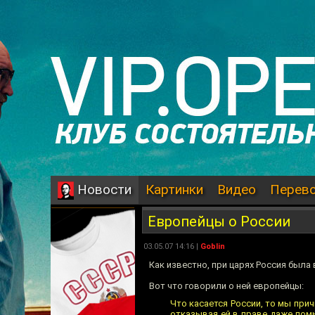
Картинки
Видео
Перев
Новости
Европейцы о России
03.05.07 14:16 |
Goblin
Как известно, при царях Россия был
Вот что говорили о ней европейцы:
Что касается России, то мы прич
отказывая ей в праве даже помы