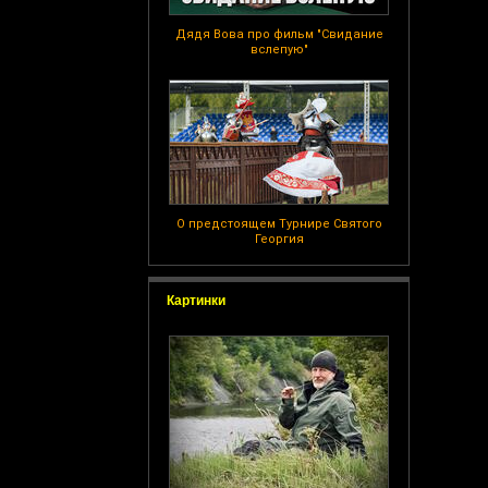
Дядя Вова про фильм "Свидание
вслепую"
О предстоящем Турнире Святого
Георгия
Картинки