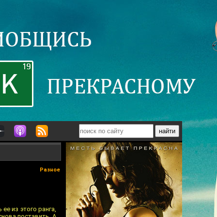
Разное
ее из этого ранга,
снова поставить. А