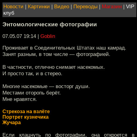
Новости
|
Картинки
|
Видео
|
Переводы
|
Магазин
|
VIP
клуб
Энтомологические фотографии
07.05.07 19:14
|
Goblin
Проживает в Соединительных Штатах наш камрад.
Занят разным, в том числе — фотографией.
В частности, отлично снимает насекомых.
И просто так, и в стерео.
Многие насекомые — восторг души.
Местами оторопь берёт.
Мне нравятся.
Стрекоза на взлёте
Портрет кузнечика
Жучара
Если клацнуть по фотографии, она откроется в