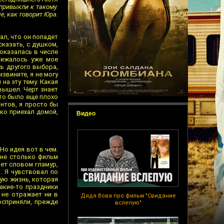
привыкли к такому.
е, как говорит Юра.
ал, что он попадет
сказать, с душком,
 оказалась в числе
лижалось уже мое
сь другого выбора,
звините, я не могу
на эту тему. Какая
 вышел. Черт знает
это было еще плохо
антов, я просто бы
ько приехал домой,
Видео
Но идея вот в чем.
 не столько фильм
ает словом гламур,
. Я чувствовал по
вую жизнь, которая
акие-то праздники
 не отражает ни в
Дядя Вова про фильм "Свидание
осприняли, прежде
вслепую"