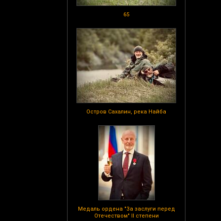
65
Остров Сахалин, река Найба
Медаль ордена "За заслуги перед
Отечеством" II степени