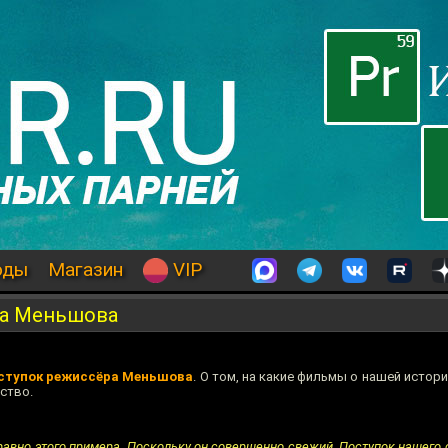
оды
Магазин
VIP
ра Меньшова
ступок режиссёра Меньшова
. О том, на какие фильмы о нашей истор
ство.
авно этого примера. Поскольку он совершенно свежий. Поступок нашего 