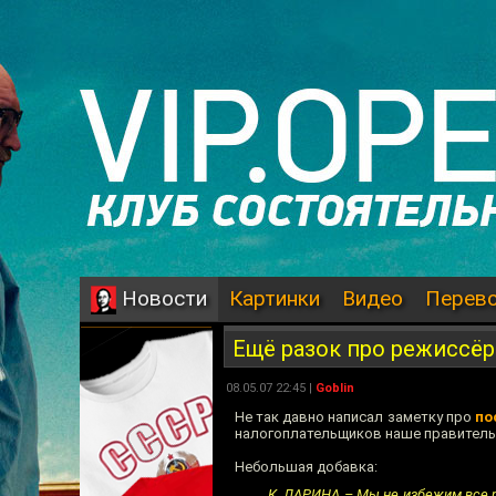
Картинки
Видео
Перев
Новости
Ещё разок про режиссё
08.05.07 22:45 |
Goblin
Не так давно написал заметку про
по
налогоплательщиков наше правитель
Небольшая добавка:
К. ЛАРИНА – Мы не избежим все р