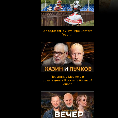
О предстоящем Турнире Святого
Георгия
Признание Меркель и
возвращение России в большой
спорт