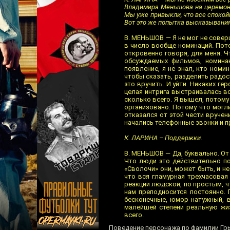
Владимира Меньшова на церемони
Мы уже привыкли, что все спокойн
Вот это же попытка высказывания.
В. МЕНЬШОВ — Я не мог не соверш
в число вообще номинаций. Пото
откровенно говоря, для меня. Ч
обсуждаемых фильмов, номинан
появление, я не знал, кто номи
чтобы сказать, разделить радост
это вручить. И уйти. Никаких ге
целая интрига выстраивалась во
сколько всего. Я вышел, потому 
организовано. Потому что могли
отказался от этой чести вручени
начались телефонные звонки и п
К. ЛАРИНА – Поддержки.
В. МЕНЬШОВ — Да, буквально. От 
Что люди это действительно п
«Сволочи» они, может быть, и не
что вся гламурная трехчасовая
реакции людской, по простым, ч
нам преподносится постоянно. 
бесконечные, юмор натужный, 
малейшей степени реальную жиз
всего.
Поведение персонажа по фамилии Гр