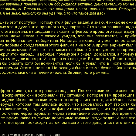
и вручения премии MTV. Он обсуждался активно. Действительно мы не 
о проходит. Только если есть скандалы, то они такие плановые. Гламурны
 Я не знаю, насколько она удачна. Это что такое для вас?
ить этот поступок. Потому что я фильм видел, я знаю. Я никак не ожид
му что я думал, что прошлого года картина. Это какая-то акция надо 
то эта картина, вышедшая на экраны в феврале прошлого года, вдруг
тов даже. Когда я с ужасом увидел, что она появляется, и приб
нанты. Не знал имя победителя. Но когда я вышел, и у меня не остало
ь победы с создателями этого фильма я не мог. А другой вариант был: и
роических мыслей меня в этот момент не было. Хотя я уже много прочел 
круг этой награды и вообще, почему же я сидел, дожидался, а почему
что мне дали конверт. И открыл его на сцене. Вот поэтому. Вероятно, 
 бы сказать хотя бы номинантов, если бы я узнал, что в числе номин
я премии. Этого я не знал. Но реакция была весьма бурная. Как я тол
родолжались они в течение недели. Звонки, телеграммы…
фронтовиков, от ветеранов и так далее. Плохих отзывов я не слышал. 
о восприятию они восприняли эту ситуацию, которая там произошла
 видели. Их взяло за живое, честно говоря, вот это то, что Юра назыв
 ерунда, которая там длилась долго, что взорвалось вот это хотя бы
то называется, людям, они не фильм воспринимают, а вот эту фальши
Постоянно через журналы, через телевидение особенно. Все время к
все время какие-то сытые довольные жизнью люди ходят. И все это
нь, которая происходит за окном всего этого дела, и вот это они в
ымов — исключительно наглядно.