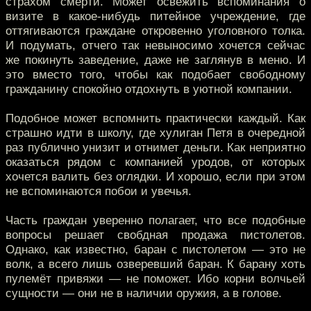
страхом смерти. Может освежить вспоминания о
визите в какое-нибудь питейное учреждение, где
оттягиваются граждане откровенно уголовного толка.
И подумать, отчего так невыносимо хочется сейчас
же покинуть заведение, даже не заглянув в меню. И
это вместо того, чтобы как подобает свободному
гражданину спокойно отдохнуть в уютной компании.
Подобное может вспомнить практически каждый. Как
страшно идти в школу, где хулиган Петя в очередной
раз публично унизит и отнимет деньги. Как неприятно
оказаться рядом с компанией уродов, от которых
хочется валить без оглядки. И хорошо, если при этом
не вспоминаются побои и увечья.
Часть граждан уверенно полагает, что все подобные
вопросы решает свобдная продажа пистолетов.
Однако, как известно, баран с пистолетом — это не
волк, а всего лишь озверевший баран. К барану хоть
пулемёт привяжи — не поможет. Ибо корни волчьей
сущности — они не в наличии оружия, а в голове.