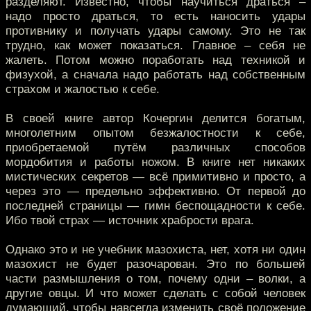
разделяют. Известно, чтобы научиться драться –
надо просто драться, то есть наносить удары
противнику и получать удары самому. Это не так
трудно, как может показаться. Главное – себя не
жалеть. Потом можно поработать над техникой и
физухой, а сначала надо работать над собственным
страхом и жалостью к себе.
В своей книге автор Кочергин делится богатым,
многолетним опытом безжалостности к себе,
приобретаемой путём различных способов
мордобития и работы ножом. В книге нет никаких
мистических секретов — всё примитивно и просто, а
через это — предельно эффективно. От первой до
последней страницы — гимн беспощадности к себе.
Ибо твой страх — источник храбрости врага.
Однако это и не учебник мазохиста, нет, хотя ни один
мазохист не будет разочарован. Это по большей
части размышления о том, почему одни – волки, а
другие овцы. И что может сделать с собой человек
думающий, чтобы навсегда изменить своё положение