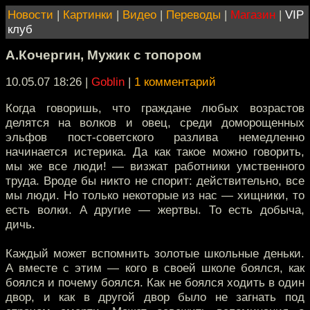
Новости
|
Картинки
|
Видео
|
Переводы
|
Магазин
|
VIP
клуб
А.Кочергин, Мужик с топором
10.05.07 18:26
|
Goblin
|
1 комментарий
Когда говоришь, что граждане любых возрастов
делятся на волков и овец, среди доморощенных
эльфов пост-советского разлива немедленно
начинается истерика. Да как такое можно говорить,
мы же все люди! — визжат работники умственного
труда. Вроде бы никто не спорит: действительно, все
мы люди. Но только некоторые из нас — хищники, то
есть волки. А другие — жертвы. То есть добыча,
дичь.
Каждый может вспомнить золотые школьные деньки.
А вместе с этим — кого в своей школе боялся, как
боялся и почему боялся. Как не боялся ходить в один
двор, и как в другой двор было не загнать под