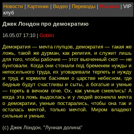
Новости
|
Картинки
|
Видео
|
Переводы
|
Магазин
|
VIP
клуб
Джек Лондон про демократию
16.05.07 17:10
|
Goblin
Демократия — мечта глупцов, демократия — такая же
ложь, такой же дурман, как религия, и служит лишь
для того, чтобы рабочие — этот вьюченный скот — не
бунтовали. Когда они стонали под бременем нужды и
непосильного труда, их уговаривали терпеть и нужду
и труд и кормили баснями о царстве небесном, где
бедные будут счастливы и сыты, а богатые и умные
— гореть в вечном огне. Ох, как умные смеялись! А
когда эта ложь выдохлась и у людей возникла мечта
о демократии, умные постарались, чтобы она так и
осталась мечтой, только мечтой. Миром владеют
сильные и умные.
(с) Джек Лондон, "Лунная долина"