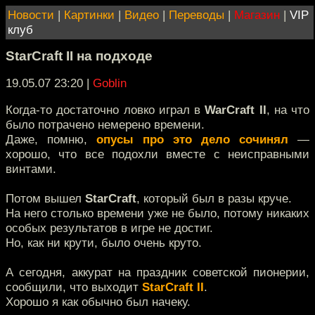
Новости
|
Картинки
|
Видео
|
Переводы
|
Магазин
|
VIP
клуб
StarCraft II на подходе
19.05.07 23:20
|
Goblin
Когда-то достаточно ловко играл в
WarCraft II
, на что
было потрачено немерено времени.
Даже, помню,
опусы про это дело сочинял
—
хорошо, что все подохли вместе с неисправными
винтами.
Потом вышел
StarCraft
, который был в разы круче.
На него столько времени уже не было, потому никаких
особых результатов в игре не достиг.
Но, как ни крути, было очень круто.
А сегодня, аккурат на праздник советской пионерии,
сообщили, что выходит
StarCraft II
.
Хорошо я как обычно был начеку.