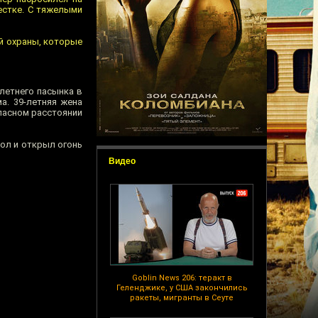
естке. С тяжелыми
й охраны, которые
-летнего пасынка в
а. 39-летняя жена
пасном расстоянии
ол и открыл огонь
Видео
Goblin News 206: теракт в
Геленджике, у США закончились
ракеты, мигранты в Сеуте