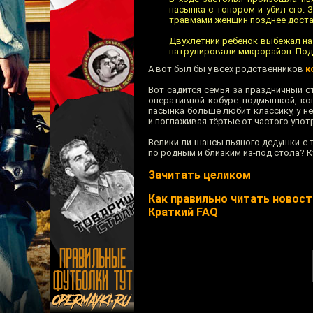
пасынка с топором и убил его.
травмами женщин позднее доста
Двухлетний ребенок выбежал на
патрулировали микрорайон. Под
А вот был бы у всех родственников
к
Вот садится семья за праздничный ст
оперативной кобуре подмышкой, кон
пасынка больше любит классику, у н
и поглаживая тёртые от частого упот
Велики ли шансы пьяного дедушки с 
по родным и близким из-под стола? Кт
Зачитать целиком
Как правильно читать новости
Краткий FAQ