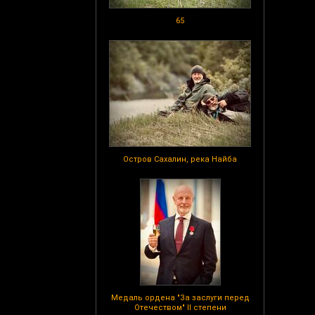
65
Остров Сахалин, река Найба
Медаль ордена "За заслуги перед
Отечеством" II степени