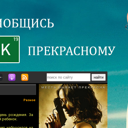
Разное
ень рождения. За
й ребенок.
нер набросился на