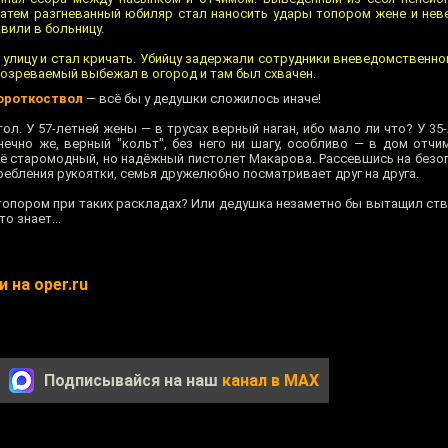
 Затем разгневанный юбиляр стал наносить удары топором жене и нев
вили в больницу.
 улицу и стал кричать. Убийцу задержали сотрудники вневедомственно
озреваемый выбежал в огород и там был схвачен.
ороткоствол
— всё бы у дедушки сложилось иначе!
ол. У 57-летней жены — в трусах верный наган, ибо мало ли что? У 35
ечно же, верный "кольт", без него ни шагу, особливо — в дом отчим
её старомодный, но надёжный пистолет Макарова. Рассевшись на безо
ребления рукоятки, семья дружелюбно посматривает друг на друга.
топором при таких раскладах? Или дедушка незаметно бы вытащил ств
о знает...
 на oper.ru
Подписывайся на наш
канал в MAX