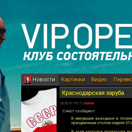
Картинки
Видео
Перев
Новости
Краснодарская заруба
28.05.07 18:11 |
Goblin
С мест сообщают:
В минувшие выходные в поселк
праздничным столом сидели 57-ле
В ходе застолья произошла пь