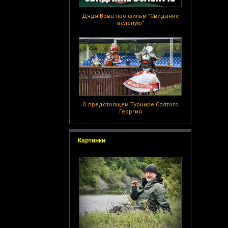
Дядя Вова про фильм "Свидание
вслепую"
О предстоящем Турнире Святого
Георгия
Картинки