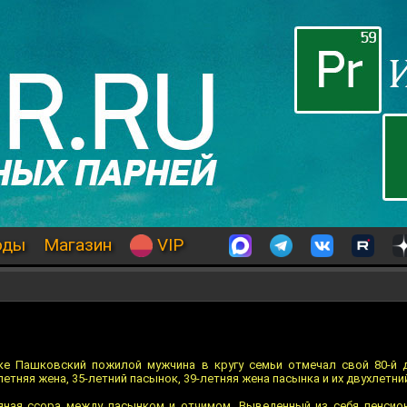
оды
Магазин
VIP
е Пашковский пожилой мужчина в кругу семьи отмечал свой 80-й д
тняя жена, 35-летний пасынок, 39-летняя жена пасынка и их двухлетни
яная ссора между пасынком и отчимом. Выведенный из себя пенсио