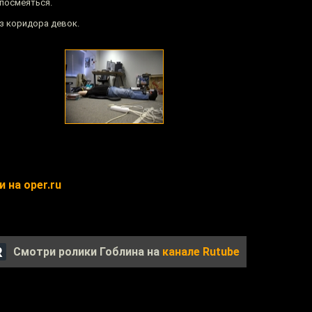
посмеяться.
з коридора девок.
 на oper.ru
Смотри ролики Гоблина на
канале Rutube