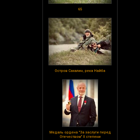
65
Остров Сахалин, река Найба
Медаль ордена "За заслуги перед
Отечеством" II степени