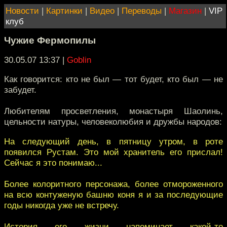
Новости
|
Картинки
|
Видео
|
Переводы
|
Магазин
|
VIP
клуб
Чужие Фермопилы
30.05.07 13:37
|
Goblin
Как говорится: кто не был — тот будет, кто был — не
забудет.
Любителям просветления, монастыря Шаолинь,
цельности натуры, человеколюбия и дружбы народов:
На следующий день, в пятницу утром, в роте
появился Рустам. Это мой хранитель его прислал!
Сейчас я это понимаю...
Более колоритного персонажа, более отмороженного
на всю контуженую башню коня я и за последующие
годы никогда уже не встречу.
История его жизни напоминает какой-то