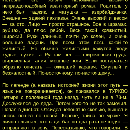
неправдоподобный авантюрный роман. Родитель у
него был таджик, а матушка — азербайджанка.
Внешне — эдакий пахлаван. Очень высокий и весом
— за сто. Лицо — просто страшное. Все в шрамах,
рубцах, да плюс рябой. Весь такой кряжистый,
широкий. Руки длинные, почти до колен, и очень
большие ладони. При всем этом весь какой-то
жилистый. Но обычно жилистыми кажутся люди
худые, сухие, а Рустам нет — широченная грудь,
широченная талия, мощные ноги. Если постараться
образно описать — оживший карагач. Смуглый и
безжалостный. По-восточному, по-настоящему...
По легенде (а назвать историей жизни этот путь —
язык не поворачивается), он призвался в ТУРКВО
четыре с половиной года назад, чуть ли не в 78-м.
Дослужился до деда. Потом кого-то не так замочил.
Попал в дисбат. Отсидел непонятно сколько, вышел и
вновь пошел по новой. Короче, тайна во мраке. Я
лично слышал, что в дисбат по два раза не ходят —
отправляют в зону. Пересказываю, что говорили. В