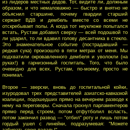
из лидеров местных дедов. Тот, видите ли, должным
образом, и что немаловажно — быстро и внятно не
объяснил старшине, почему гвардии старший
сержант ВДВ и дембель вместе со всеми не
отскребывает полы. А когда тот неуклюже попытался
встать, Рустам добавил сверху — всей подошвой то
ли ударил, то ли вдавил голову десантника в стекло.
Это знаменательное событие (пострадавший —
редкая сука) произошло в пяти метрах от меня. Мы
подхватили окровавленного дембеля и уволокли (на
руках!) в гарнизонный госпиталь. Того, что было
очевидно для всех, Рустам, по-моему, просто не
понимал.
Второе — зверски, вновь до госпитальной койки,
изуродовал трех представителей азиатско-кавказкой
коалиции, подошедших прямо на вечернем разводе к
нему на переговоры. Сначала грохнул парламентеров
прямо перед строем, потом отфутболил всласть,
потом закончил развод — "отбил" роту и лишь потом
гордый ушел с линейки, подразумевая: "Можете
забирать свою падаль!"