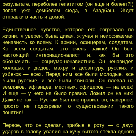
результате, переболев гепатитом (он еще и болеет?!)
попал уже дембелем сюда, в Азадбаш. Ждет
отправки в часть и домой.
Единственное чувство, которое его согревало по
жизни, я уверен, была дикая, жгучая и неиссякаемая
ненависть ко всему. К армии, офицерам, солдатам.
Ко всем солдатам, это очень важно! Он был
настоящий интернационалист и, как бы это
обозначить — социумо-ненавистник. Он ненавидел
молодых и дедов, махру и десантуру, русских и
узбеков — всех. Перед ним все были молодые, все
были русские, и все были свинари. Он плевал на
земляков, афганцев, местных, офицеров — на всех!
И еще — у него не было правил. Ложил он на них!
Даже не так — Рустам был вне правил, он, наверное,
просто не подозревал о существовании такого
понятия!
Первое, что он сделал, прибыв в роту — с двух
ударов в голову увалил на кучу битого стекла одного