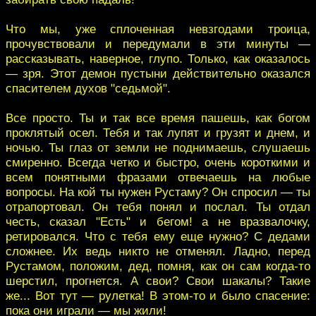
Что мы, уже сплоченная невзгодами троица,
прочувствовали и передумали в эти минуты —
рассказывать, наверное, глупо. Только, как оказалось
— зря. Этот демон пустыни действительно оказался
спасителем духов "седьмой".
Все просто. Ты и так все время пашешь, как богом
проклятый осел. Тебя и так лупят и грузят и днем, и
ночью. Ты глаз от земли не поднимаешь, слушаешь
смиренно. Всегда четко и быстро, очень короткими и
всем понятными фразами отвечаешь на любые
вопросы. На кой ты нужен Рустаму? Он спросил — ты
отрапортовал. Он тебя понял и послал. Ты отдал
честь, сказал "Есть" и бегом! а не вразвалочку,
ретировался. Что с тебя ему еще нужно? С дедами
сложнее. Их ведь никто не отменял. Ладно, перед
Рустамом, положим, дед, помня, как он сам когда-то
шерстил, прогнется. А свои? Свои шакалы? Такие
же... Вот тут — рулетка! В этом-то и было спасение:
пока они играли — мы жили!