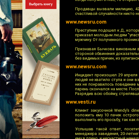
Продавцы вызвали милицию, 42
счастливой случайности никто н
www.newsru.com
Преступник подошел к Д., котор
приказал молодым людям "упасть
мужчину. От полученного проник
Признавая Бычкова виновным в
стороной обвинения доказатель
без видимых причин, из хулиганс
www.newsru.com
Инцидент произошел 29 апреля 
людей не хватило стула и они 
них не понравилось поведение 
парень скончался на месте. Пос
Разрядив всю обойму, стрелявш
www.vesti.ru
Клиент закусочной Wendy's dine
положить ему 10 пачек острого
выполнить его просьбу, так как 
Услышав такой ответ, посети
менеджера заведения, 20-летнег
ему в плечо, и несчастный неме