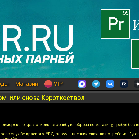
оды
Магазин
VIP
ом, или снова Короткоствол
риморского края открыл стрельбу из обреза по магазину, требуя беспл
пресс-службе краевого УВД, злоумышленник сначала потребовал "угост
стрельбу.