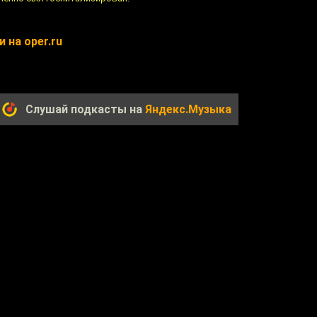
 на oper.ru
Слушай подкасты на
Яндекс.Музыка