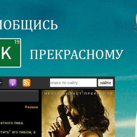
Разное
атного пива.
ить" его пивом, а