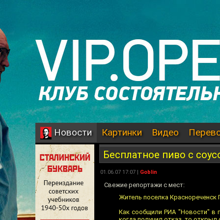
Картинки
Видео
Перев
Новости
Бесплатное пиво с соус
01.06.07 17:07 |
Goblin
Свежие репортажи с мест:
Житель поселка Краснореченск П
Как сообщили РИА "Новости" в 
когда получил отказ, то открыл 