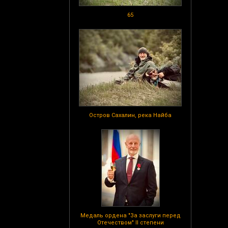
65
Остров Сахалин, река Найба
Медаль ордена "За заслуги перед
Отечеством" II степени