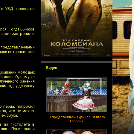
 в УВД, только по
ался. Тогда Бычков
Бычков выстрелил в
с представленными
изни потерпевшего
Видео
 Компании молодых
авказа. Одному из
лученного ранения
анил одну девушку.
го перца, попросил
ила, что не может
чек соуса.
О предстоящем Турнире Святого
Георгия
в из пистолета в
фликт. Пули попали