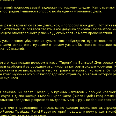
-летний подозреваемый задержан по горячим следам. Как отмечают
е пострадал. Решается вопрос о возбуждении уголовного дела.
ый разговаривал со своей девушкой, и попросил прикурить. Тот отказ
, отжаться". Д. остался стоять, а его девушка присела. После этого 
ающего огнестрельного ранения Д. скончался на месте происшествия.
 умышленном убийстве из хулиганских побуждений, суд согласился 
ствами, свидетельствующими о прямом умысле Бычкова на лишение ж
ких побуждений.
этого года поздно вечером в кафе "Пироги" на Большой Дмитровке.
взяли свободный за соседним столиком, за которым сидели уроженцы К
москвича и он выстрелил в него из травматического пистолета. От по
ле этого мужчина открыл беспорядочную стрельбу, во время которой р
ий скрылся.
r, заказавший салат "Цезарь", 5 куриных наггетсов и порцию красно
 соуса. Однако кассир Сьюзан Бироб-Фимо (Susan Byrob-Fimo) объясн
политика заведения разрешает выдавать в одни руки не больше трех па
тель очень разозлился и неожиданно сделал несколько выстрело
о Ренела Фрэйджа (Renel Frage), который подошел к нему уладить кон
дленно был госпитализирован.