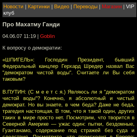
Новости
|
Картинки
|
Видео
|
Переводы
|
Магазин
|
VIP
клуб
Про Махатму Ганди
04.06.07 11:19
|
Goblin
К вопросу о демократии:
«ШПИГЕЛЬ»: Господин Президент, бывший
Федеральный канцлер Герхард Шредер назвал Вас
"демократом чистой воды". Считаете ли Вы себя
таковым?
В.ПУТИН: (С м е е т с я.) Являюсь ли я "демократом
чистой воды"? Конечно, я абсолютный и чистый
демократ. Но вы знаете, в чем беда? Даже не беда,
трагедия настоящая. В том, что я такой один, других
таких в мире просто нет. Посмотрим, что творится в
Северной Америке — ужас один: пытки, бездомные,
Гуантанамо, содержание под стражей без суда и
следствия. Посмотрите, что происходит в Европе: