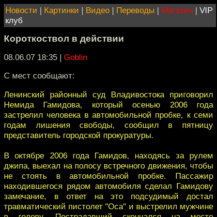
Новости
|
Картинки
|
Видео
|
Переводы
|
Магазин
|
VIP
клуб
Короткоствол в действии
08.06.07 18:35
|
Goblin
С мест сообщают:
Ленинский районный суд Владивостока приговорил
Немида Гамидова, который осенью 2006 года
застрелил человека в автомобильной пробке, к семи
годам лишения свободы, сообщил в пятницу
представитель городской прокуратуры.
В октябре 2006 года Гамидов, находясь за рулем
джипа, выехал на полосу встречного движения, чтобы
не стоять в автомобильной пробке. Пассажир
находившегося рядом автомобиля сделал Гамидову
замечание, в ответ на это подсудимый достал
травматический пистолет "Оса" и выстрелил мужчине
в голову. Пострадавший скончался на месте