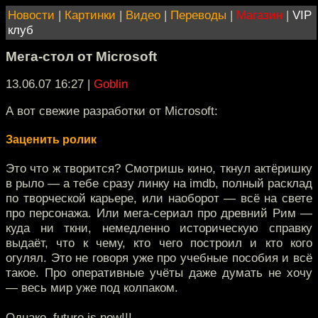
Новости
|
Картинки
|
Видео
|
Переводы
|
Магазин
|
VIP
клуб
Мега-стол от Microsoft
13.06.07 16:27
|
Goblin
А вот свежие разработки от Microsoft:
Заценить ролик
Это что ж творится? Смотришь кино, ткнул актёришку
в рыло — а тебе сразу линку на imdb, полный расклад
по творческой карьере, или наоборот — всё на свете
про персонажа. Или мега-сериал про древний Рим —
куда ни ткни, немедленно историческую справку
выдаёт, что к чему, кто чего построил и кто кого
огулял. Это не говоря уже про учебные пособия и всё
такое. Про оперативные учёты даже думать не хочу
— весь мир уже под колпаком.
Однако, future is now!!!