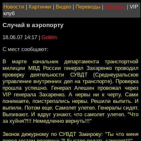
Новости
|
Картинки
|
Видео
|
Переводы
|
Магазин
|
VIP
клуб
Случай в аэропорту
18.06.07 14:17
|
Goblin
С мест сообщают:
В марте начальник департамента транспортной
милиции МВД России генерал Захаренко проводил
проверку деятельности СУВДТ (Среднеуральское
управление внутренних дел на транспорте). Проверка
прошла успешно. Генерал Алешин провожал через
VIP генерала Захаренко. А нервы ни к черту. Сами
понимаете, поистрепались нервы. Решили выпить. И
выпили. Потом еще. Самолет улетел. Генералы сидят.
Выпивают. И вдруг узнают, что самолет улетел. "Что
за хуйня?!!! Немедленно вернуть!!!"
Звонок дежурному по СУВДТ Закирову: "Ты что меня
перед гостем позоришь?! Быстро подать самолет!!!"