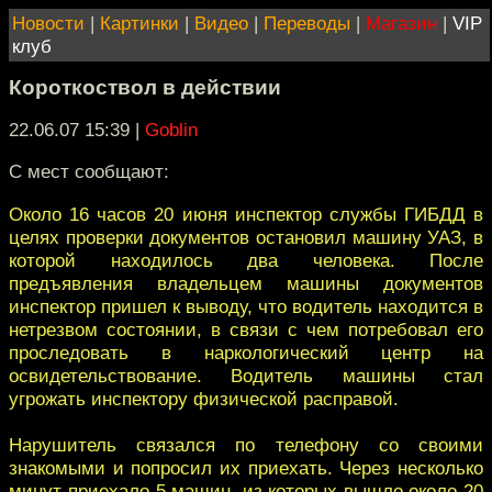
Новости
|
Картинки
|
Видео
|
Переводы
|
Магазин
|
VIP
клуб
Короткоствол в действии
22.06.07 15:39
|
Goblin
С мест сообщают:
Около 16 часов 20 июня инспектор службы ГИБДД в
целях проверки документов остановил машину УАЗ, в
которой находилось два человека. После
предъявления владельцем машины документов
инспектор пришел к выводу, что водитель находится в
нетрезвом состоянии, в связи с чем потребовал его
проследовать в наркологический центр на
освидетельствование. Водитель машины стал
угрожать инспектору физической расправой.
Нарушитель связался по телефону со своими
знакомыми и попросил их приехать. Через несколько
минут приехало-5 машин, из которых вышло около 20