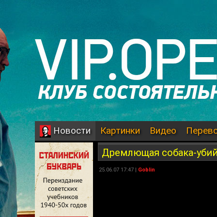
Картинки
Видео
Перев
Новости
Дремлющая собака-уби
25.06.07 17:47 |
Goblin