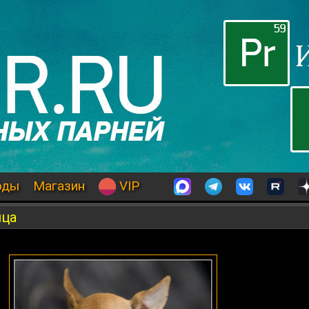
оды
Магазин
VIP
йца