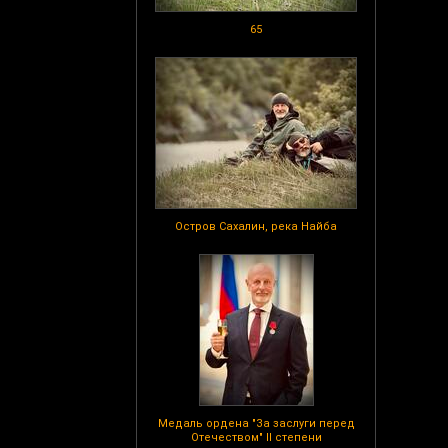
65
Остров Сахалин, река Найба
Медаль ордена "За заслуги перед
Отечеством" II степени