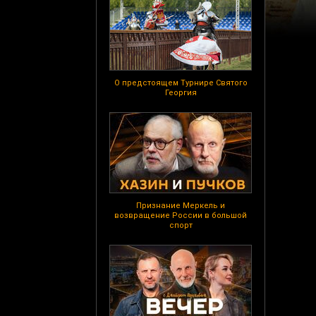
О предстоящем Турнире Святого
Георгия
Признание Меркель и
возвращение России в большой
спорт