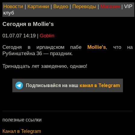
Новости
|
Картинки
|
Видео
|
Переводы
|
Магазин
|
VIP
клуб
Сегодня в Mollie's
01.07.07 14:19
|
Goblin
Сегодня в ирландском пабе
Mollie's
, что на
Рубинштейна 36 — праздник.
Тринадцать лет заведению, однако!
Подписывайся на наш
канал в Telegram
полезные ссылки
Канал в Telegram