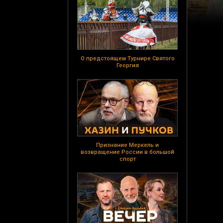
О предстоящем Турнире Святого
Георгия
Признание Меркель и
возвращение России в большой
спорт