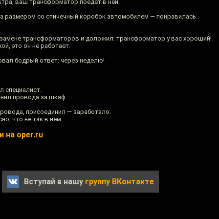
втра, ваш трансформатор поедет в ней.
а размером со спичечный коробок автомобилем — понравилась.
 замене трансформаторов и доложил: трансформатор у вас хороший!
ой, это он не работает.
овал бодрый ответ: через неделю!
л специалист.
нил провода за шкаф.
ровода, присоединил — заработало.
о, что не так в нём.
 на oper.ru
Вступай в нашу
группу ВКонтакте