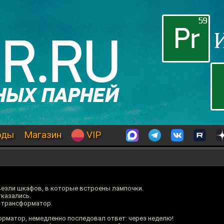
оды
Магазин
VIP
везли шкафов, в которые встроены лампочки.
тказались.
й трансформатор.
орматор, немедленно последовал ответ: через неделю!