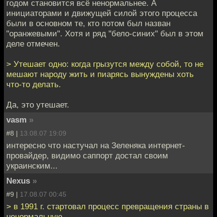
годом становится всё ненормальнее. А
инициаторами и движущей силой этого процесса
были в основном те, кто потом был назван
"оранжевыми". Хотя и ряд "бело-синих" был в этом
деле отмечен.
> Утешает одно: когда грызутся между собой, то не
мешают народу жить и пиарясь вынуждены хоть
что-то делать.
Да, это утешает.
vasm
»
#8 |
13.08.07 19:09
интересно что настучал на Зеленяка интернет-
провайдер, видимо саппорт достал своим
украинским...
Nexus
»
#9 |
17.08.07 00:45
> в 1991 г. стартовал процесс превращения страны в
ненормальную