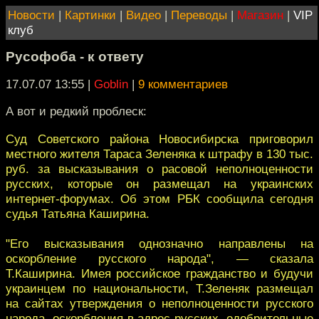
Новости
|
Картинки
|
Видео
|
Переводы
|
Магазин
|
VIP
клуб
Русофоба - к ответу
17.07.07 13:55
|
Goblin
|
9 комментариев
А вот и редкий проблеск:
Суд Советского района Новосибирска приговорил
местного жителя Тараса Зеленяка к штрафу в 130 тыс.
руб. за высказывания о расовой неполноценности
русских, которые он размещал на украинских
интернет-форумах. Об этом РБК сообщила сегодня
судья Татьяна Каширина.
"Его высказывания однозначно направлены на
оскорбление русского народа", — сказала
Т.Каширина. Имея российское гражданство и будучи
украинцем по национальности, Т.Зеленяк размещал
на сайтах утверждения о неполноценности русского
народа, оскорбления в адрес русских, одобрительные