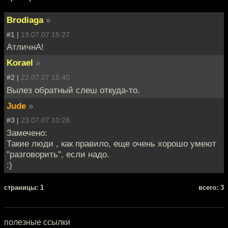
Brodiaga
»
#1 |
19.07.07 15:27
АтличнА!
Korael
»
#2 |
22.07.07 15:40
Вылез обратный слеш откуда-то.
Jude
»
#3 |
23.07.07 10:28
Замечено:
Такие люди , как правило, еще очень хорошо умеют
"разговорить", если надо.
:)
cтраницы: 1
всего: 3
полезные ссылки