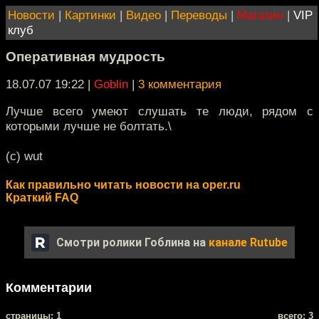
Новости
|
Картинки
|
Видео
|
Переводы
|
Магазин
|
VIP
клуб
Оперативная мудрость
18.07.07 19:22
|
Goblin
|
3 комментария
Лучше всего умеют слушать те люди, рядом с
которыми лучше не болтать.\
(c) wut
Как правильно читать новости на oper.ru
Краткий FAQ
Смотри ролики Гоблина на
канале Rutube
Комментарии
cтраницы: 1
всего: 3