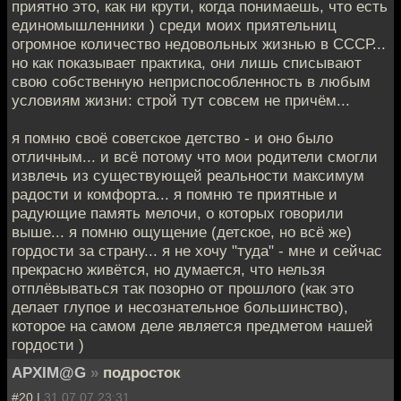
приятно это, как ни крути, когда понимаешь, что есть
единомышленники ) среди моих приятельниц
огромное количество недовольных жизнью в СССР...
но как показывает практика, они лишь списывают
свою собственную неприспособленность в любым
условиям жизни: строй тут совсем не причём...
я помню своё советское детство - и оно было
отличным... и всё потому что мои родители смогли
извлечь из существующей реальности максимум
радости и комфорта... я помню те приятные и
радующие память мелочи, о которых говорили
выше... я помню ощущение (детское, но всё же)
гордости за страну... я не хочу "туда" - мне и сейчас
прекрасно живётся, но думается, что нельзя
отплёвываться так позорно от прошлого (как это
делает глупое и несознательное большинство),
которое на самом деле является предметом нашей
гордости )
APXIM@G
»
подросток
#20 |
31.07.07 23:31