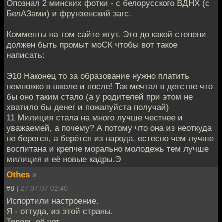
Опознал 2 минских фотки - с белорусского ВДНХ (с
БелАЗами) и фрунзенский загс.
Комменты на том сайте жгут. Это до какой степени
должен быть промыт моСК чтобы вот такое
написать:
Э10 Наконец то за образование нужно платить
немножко в школе и после! Так мечтал в детстве что
бы оно таким стало (а у родителей при этом не
хватило бы денег и пожалуйста получай)
11 Милиция стала на много лучше честнее и
уважаемей, а почему? А потому что она из неоткуда
не берется, а берётся из народа, естесно чем лучше
воспитана и крепче морально молодежь тем лучше
милиция и её новые кадры.Э
Othes
»
#8 |
27.07.07 02:40
Испортили настроение.
Я - оттуда, из этой страны.
Теперь её нет...