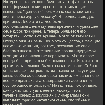
Интересно, как можно объяснить тот факт, что на
всех форумах люди, яростно отстаивающие
нынешние "ценности" неизменно скатываются на
визг и нецензурную лексику? Я предполагаю две
причины. Либо это наглое быдло,
воспользовавшеяся мутным временем и урвавшее
себе кусок пожирнее, а теперь бояшееся его
потерять. Костюм от Армани, мозги от тёти Мани.
Отсюда визг и брань. Либо это существа, имеющие
несколько извилин, поэтому осознающие свою
беспомощность в отстаивании пропагандируемой
позиции и начинающие нервничать. Мат в споре
всегда был признаком беспомощности. Кстати, в то
время мата слышно было гораздо меньше. Сейчас
он на сценах театров, им изъясняются на улицах
юные особы со своими свестниками, им заполнено
всё. Не признак ли это деградации населения и
беспомощности властей? Не являясь поклонником
коммунистов, с удивлением нахожу, что в
телевизионных дискуссиях с либералами они
выглядят гораздо интеллигентнее, спокойнее и