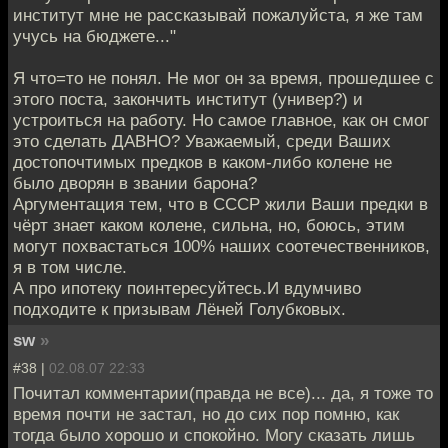
институт мне не рассказывай пожалуйста, я же там
учусь на бюджете..."
Я что=то не понял. Не мог он за время, прошедшее с
этого поста, закончить институт (универ?) и
устроиться на работу. Но самое главное, как он смог
это сделать ДАВНО? Уважаемый, среди Ваших
достопочтимых предков в каком-либо колене не
было дворян в звании барона?
Аргументация тем, что в СССР жили Ваши предки в
чёрт знает каком колене, сильна, но, боюсь, этим
могут похвастаться 100% наших соотечественников,
я в том числе.
А про ипотеку поинтересуйтесь.И вдумчиво
подходите к призывам Лёней Голубковых.
sw
»
#38 |
02.08.07 22:33
Почитал комментарии(правда не все)... да, я тоже то
время почти не застал, но до сих пор помню, как
тогда было хорошо и спокойно. Могу сказать лишь