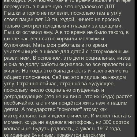
перекусить в пышечную, что недалеко от ДЛТ.
Пышки в горло не полезли, посколько там в углу
стоял пацан лет 13-ти, худой, ничего не просил,
только смотрел голодными глазами за едящими.
Пышки оставил ему. А в то время не было такого, в
школе нас бесплатно кормили молоком и
булочками. Мать моя работала в то время
учительницей в школе для детей с заторможенным
развитием. В основном, это дети социальных низов
и она по долгу работы окуналась во все прелести их
жизни. Но тогда это была дикость и исключение из
общего положения. Сейчас это видишь на каждом
углу. Страшно сейчас, страшно за будующее,
поскольку число социально опущенных и
деградирующих (это не их вина, это их беда) растёт
необычайно, а с ними придётся жить нам и нашим
детям. А государство "помогает" этому как
материально, так и идеологически. И может настать
момент, когда ни видеомагнитофоны, ни 300 сортов
колбасы не будуть радовать, а ужасы 1917 года,
описанные Буниным, покажутся детскими