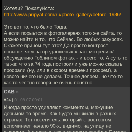
Хотели? Пожалуйста:
http://www.pripyat.com/ru/photo_gallery/before_1986/
Это вот то, что было Тогда.
А если порыьтся в фотогалереях того же сайта, то
можно найти и то, что Сейчас. Во любых ракурсах.
Скажете причом тут это? Да просто контраст
повыше, чем на предложеных к рассмотрению/
обсуждению Гоблином фотках - и всего то. А суть то
та же: что за 74 года построили уже можно сказать
просрали (ну, или в скором времени просрём), а
нового ничего не делаем. Точнее делаем, но что-то
как-то честно говоря не очень понятно...
CAB
»
#24 |
01.08.07 09:01
Иногда просто удивляют комментсы, мажущие
дерьмом то время. Как будто мы жили в разных
странах. Тот посетитель, который с восторгом
вспоминает начало 90-х, видимо, на улицу не
выходил. А я помню, как в то время зашёл в Питере