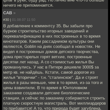
флаг в руки, буду рад. Но лично мне что-то больше
ничего не припоминается.
CAB
»
#30 |
01.08.07 11:50
В добавление к комментсу 35. Вы забыли про
бурное строительство игорных заведений и
переквалификацию в них построенных в то время
кинотеатров. Каким рассадником культуры они
являются, Goblin на днях сообщал в новостях. Не
видел я построенных домов детского творчества,
дома престарелых горят ветхие, построенные
десятки лет назад. А со стоимостью жилья Вы
промахнулись. У нас в Питере дешевле 3000$ за
метр кв. не найдёшь. Кстати, самоё дорогое из
жилья "вторички" - т.н. "сталинское". Да и строят
жилья в разы меньше, чем в то время, из-за того и
цены взвинтили. В то время в Юнтоловком
заказнике создавали детские биологические
станции, а сейчас по заказнику собираются строить
платную скоростную магистраль. Вот миллиардеров
то прибавится! А то, что природа будет загублена,