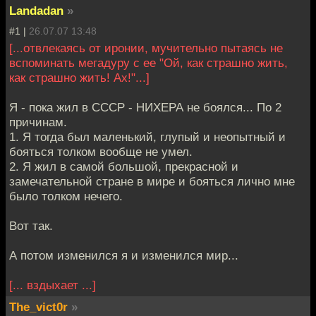
Landadan
»
#1 |
26.07.07 13:48
[...отвлекаясь от иронии, мучительно пытаясь не
вспоминать мегадуру с ее "Ой, как страшно жить,
как страшно жить! Ах!"...]
Я - пока жил в СССР - НИХЕРА не боялся... По 2
причинам.
1. Я тогда был маленький, глупый и неопытный и
бояться толком вообще не умел.
2. Я жил в самой большой, прекрасной и
замечательной стране в мире и бояться лично мне
было толком нечего.
Вот так.
А потом изменился я и изменился мир...
[... вздыхает ...]
The_vict0r
»