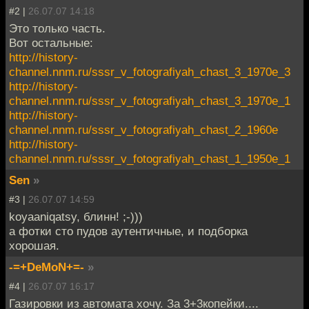
#2 |
26.07.07 14:18
Это только часть.
Вот остальные:
http://history-
channel.nnm.ru/sssr_v_fotografiyah_chast_3_1970e_3
http://history-
channel.nnm.ru/sssr_v_fotografiyah_chast_3_1970e_1
http://history-
channel.nnm.ru/sssr_v_fotografiyah_chast_2_1960e
http://history-
channel.nnm.ru/sssr_v_fotografiyah_chast_1_1950e_1
Sen
»
#3 |
26.07.07 14:59
koyaaniqatsy, блинн! ;-)))
а фотки сто пудов аутентичные, и подборка
хорошая.
-=+DeMoN+=-
»
#4 |
26.07.07 16:17
Газировки из автомата хочу. За 3+3копейки....