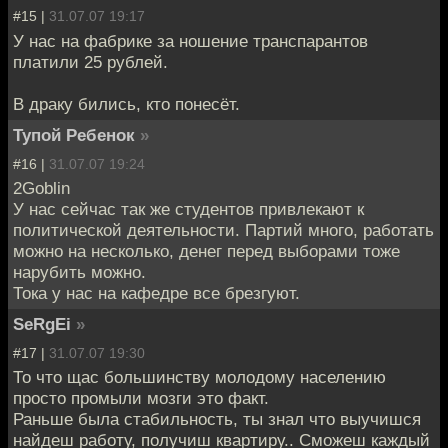
#15 |
31.07.07 19:17
У нас на фабрике за ношение транспарантов
платили 25 рублей.
В драку бились, кто понесёт.
Тупой Ребенок
»
#16 |
31.07.07 19:24
2Goblin
У нас сейчас так же студентов привлекают к
политической деятельности. Партий много, работать
можно на несколько, денег перед выборами тоже
нарубить можно.
Тока у нас на кафедре все брезгуют.
SeRgEi
»
#17 |
31.07.07 19:30
То что щас большинству молодому населению
просто промыли мозги это факт.
Раньше была стабильность, ты знал что выучишся
найдеш работу, получиш квартиру.. Сможеш каждый