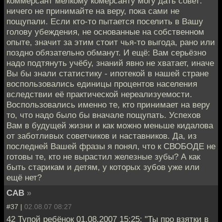
коммерсант мелкому комерсанту могу дать совет:
ничего не принимайте на веру, пока сами не
пощупали. Если кто-то пытается поселить в Вашу
голову убеждения, не основанные на собственном
опыте, значит за этим стоит чья-то выгода, рано или
поздно обязательно обманут. И ещё: Вам серьёзно
надо подтянуть учёбу, знаний явно не хватает, иначе
Вы бы знали статистику - ипотекой в нашей стране
воспользовались единицы процентов населения
вследствии её практической нереализуемости.
Воспользовались именно те, кто принимает на веру
то, что надо было бы вначале пощупать. Успехов
Вам в будущей жизни и как можно меньше кидалова
от заботливых советчиков и наставников. Да, из
последней Вашей фразы я понял, что к СВОБОДЕ не
готовы те, кто не вырастил железные зубы? А как
быть старикам и детям, у которых зубов уже или
ещё нет?
CAB
»
#37 |
02.08.07 08:27
42 Тупой ребёнок 01.08.2007 15:25: "Ты про взятки в