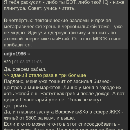
Я тебя раскусил - либо ты БОТ, либо твой IQ - ниже
плинтуса. Совет: учись читать.
В-четвёртых: тектонические разломы и прочая
метафизическая хрень в чернобыльской теме - уже
не модно. Иди учи ядерную физику и чо-нить по
атомной энергетике пачЕтай. От этого МОСК точно
прибавится.
udjin1986
»
#29 |
01.08.07 11:03
Да, совсем забыл.
>> зданий стало раза в три больше
Пардонс, меня уже тошнит от засилья бизнес-
центров и минимаркетов. Лично у меня в городе их
хоть жопой еш. Растут как грибы после дождя. А вот
цирк и Планетарий уже лет 15 как не могут
достроить.
Да, и главная заслуга Воффчика&Ко в сфере ЖКХ -
жильё от $500 за кв.м. и выше.
Если кто-то может что-то в этот список добавить -