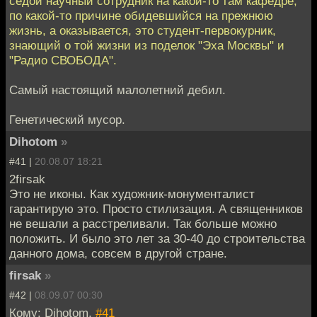
седой научный сотрудник на какой-то там кафедре,
по какой-то причине обидевшийся на прежнюю
жизнь, а оказывается, это студент-первокурник,
знающий о той жизни из поделок "Эха Москвы" и
"Радио СВОБОДА".
Самый настоящий малолетний дебил.
Генетический мусор.
Dihotom
»
#41 |
20.08.07 18:21
2firsak
Это не иконы. Как художник-монументалист
гарантирую это. Просто стилизация. А священников
не вешали а расстреливали. Так больше можно
положить. И было это лет за 30-40 до строительства
данного дома, совсем в другой стране.
firsak
»
#42 |
08.09.07 00:30
Кому: Dihotom,
#41