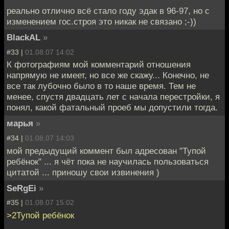
реально отлично всё стало году эдак в 96-97, но с
изменением гос.строя это никак не связано ;-))
BlackAL
»
#33 |
01.08.07 14:02
К фотографиям мой комментарий отношения
напрямую не имеет, но все же скажу... Конечно, не
все так лубочно было в то наше время. Тем не
менее, спустя двадцать лет с начала перестройки, я
понял, какой фатальный проеб мы допустили тогда.
марья
»
#34 |
01.08.07 14:03
мой предыдущий коммент был адресован "Тупой
ребёнок" ... я чёт пока не научилась пользоваться
цитатой ... приношу свои извинения )
SeRgEi
»
#35 |
01.08.07 15:02
>2Тупой ребёнок