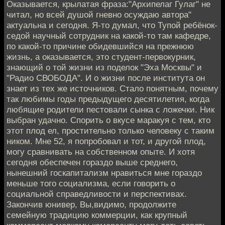
Оказывается, крылатая фраза:"Архипелаг Гулаг" не
читал, но всей душой гневно осуждаю автора"
актуальна и сегодня. Я-то думал, что Тупой ребёнок-
седой научный сотрудник на какой-то там кафедре,
по какой-то причине обидевшийся на прежнюю
жизнь, а оказывается, это студент-первокурник,
знающий о той жизни из поделок "Эха Москвы" и
"Радио СВОБОДА". И о жизни после института он
знает из тех же источников. Стало понятным, почему
так любимы годы предыдущего десятилетия, когда
любящие родители пестовали сынка с ложечки. Ник
выбран удачно. Спорить о вкусе маракуя с тем, кто
этот плод ел, простительно только человеку с таким
ником. Мне 52, я попробовал и тот, и другой плод,
могу сравнивать на собственном опыте. И хотя
сегодня обеспечен гораздо выше среднего,
нынешний госкапитализм нравиться мне гораздо
меньше того социализма, если говорить о
социальной справедливости и перспективах.
Закончив юнивер, Вы,видимо, продолжите
семейную традицию коммерции, как крупный