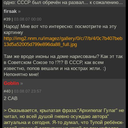
одно: СССР был обречён на развал... к сожалению...
firsak
»
#39 |
03.08.07 00:00
Народ! Мне вот что интересно: посмотрите на эту
картинку
http://img2.nnm.ru/imagez/gallery/0/c/7/b/4/0c7b407beb
13d5a52005d799e896da88_full.jpg
Там же вроде иконы на доме нарисованы? Как эт так
в Советском Союзе то !?!? В СССР, как всем
известно, попов вешали и на кострах жгли. :)
Непонятно мне!
Goblin
»
#40 |
03.08.07 23:57
2 CAB
> Оказывается, крылатая фраза:"Архипелаг Гулаг" не
читал, но всей душой гневно осуждаю автора"
актуальна и сегодня. Я-то думал, что Тупой ребёнок-