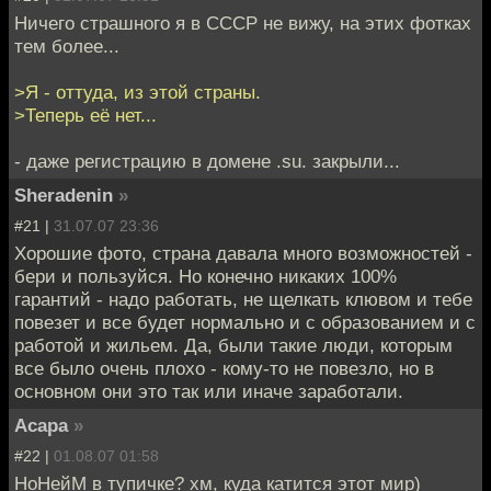
Ничего страшного я в СССР не вижу, на этих фотках
тем более...
>Я - оттуда, из этой страны.
>Теперь её нет...
- даже регистрацию в домене .su. закрыли...
Sheradenin
»
#21 |
31.07.07 23:36
Хорошие фото, страна давала много возможностей -
бери и пользуйся. Но конечно никаких 100%
гарантий - надо работать, не щелкать клювом и тебе
повезет и все будет нормально и с образованием и с
работой и жильем. Да, были такие люди, которым
все было очень плохо - кому-то не повезло, но в
основном они это так или иначе заработали.
Асара
»
#22 |
01.08.07 01:58
НоНейМ в тупичке? хм, куда катится этот мир)