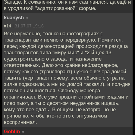
Западе. К сожалению, он к нам сам явился, да ещё и
в уродливой "адаптированной" форме.
kuanysh
»
#14 |
31.07.07 19:16
Все нормально, только на фотографиях с
транспарантами немного передернуло. Помнится,
перед каждой демонстрацией происходила раздача
транспорантов типа "миру мир" и "2-й цех 13
судостроительного завода" и назначение
ответственных. Дело это крайне неблагодарное,
потому как его (транспорант) нужно с вечера домой
тащить (черт знает почему, всем обычно с утра на
зилке подвозили, а мы их домой таскали), и пол-дня
потом с ним шляться. Свободу маневра
ограничивает. Все уже прошли стройными рядами и
пиво пьют, а ты с десятком неудачников ищешь,
кому это все сдать. В общем, не каторга, но не
припомню, чтобы кто-то это с энтузиазмом
воспринимал.
Goblin
»