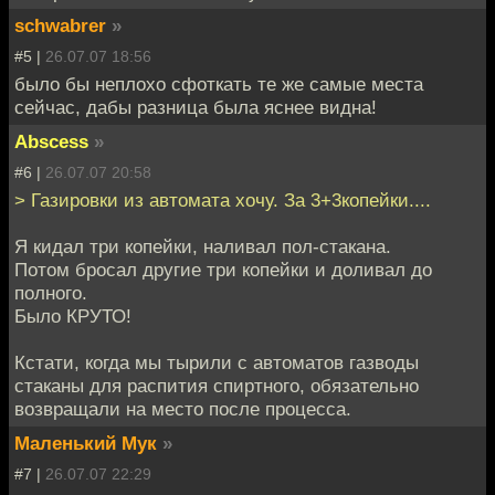
schwabrer
»
#5 |
26.07.07 18:56
было бы неплохо сфоткать те же самые места
сейчас, дабы разница была яснее видна!
Abscess
»
#6 |
26.07.07 20:58
> Газировки из автомата хочу. За 3+3копейки....
Я кидал три копейки, наливал пол-стакана.
Потом бросал другие три копейки и доливал до
полного.
Было КРУТО!
Кстати, когда мы тырили с автоматов газводы
стаканы для распития спиртного, обязательно
возвращали на место после процесса.
Маленький Мук
»
#7 |
26.07.07 22:29