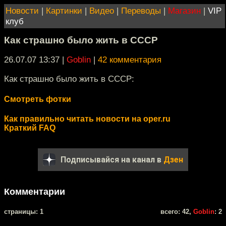
Новости
|
Картинки
|
Видео
|
Переводы
|
Магазин
|
VIP
клуб
Как страшно было жить в СССР
26.07.07 13:37
|
Goblin
|
42 комментария
Как страшно было жить в СССР:
Смотреть фотки
Как правильно читать новости на oper.ru
Краткий FAQ
Подписывайся на канал в
Дзен
Комментарии
cтраницы: 1
всего: 42,
Goblin
: 2