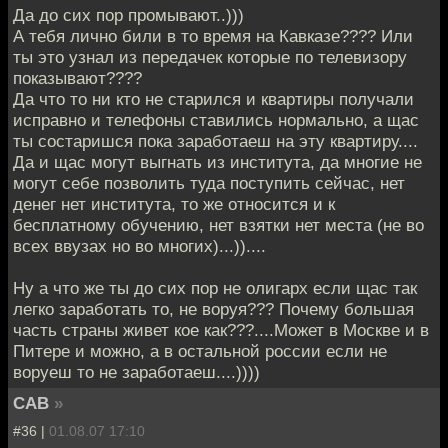
Да до сих пор промывают..)))
А тебя лично били в то время на Кавказе???? Или
ты это узнал из передачек которые по телевизору
показывают????
Да что то ни кто не старился и квартиры получали
исправно и телефоны ставились нормально, а щас
ты состаришся пока заработаеш на эту квартиру....
Да и щас могут выгнать из института, да многие не
могут себе позволить туда поступить сейчас, нет
денег нет института, то же относится и к
бесплатному обучению, нет взятки нет места (не во
всех ввузах но во многих)...))....
Ну а что же ты до сих пор не олигарх если щас так
легко заработать то, не воруя??? Почему большая
часть страны живет кое как???....Может в Москве и в
Питере и можно, а в остальной россии если не
воруеш то не заработаеш....))))
CAB
»
#36 |
01.08.07 17:10