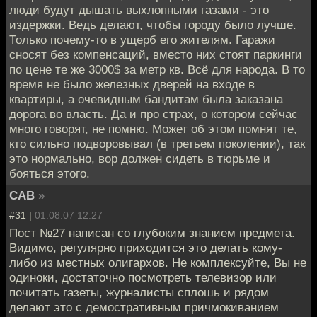
люди будут дышать выхлопными газами - это
издержки. Ведь делают, чтобы городу было лучше.
Только почему-то в ущерб его жителям. Гаражи
сносят без компенсаций, вместо них стоят паркинги
по цене те же 3000$ за метр кв. Всё для народа. В то
время не было железных дверей на входе в
квартиры, а очевидным бандитам была заказана
дорога во власть. Да и про страх, о котором сейчас
много говорят, не помню. Может об этом помнят те,
кто сильно подворовывал (в третьем поколении), так
это нормально, вор должен сидеть в тюрьме и
бояться этого.
CAB
»
#31 |
01.08.07 12:27
Пост №27 написан со глубоким знанием предмета.
Видимо, регулярно приходится это делать кому-
либо из местных олигархов. Не комплексуйте, Вы не
одиноки, достаточно посмотреть телевизор или
почитать газеты, журналисты сплошь и рядом
делают это с демостративным причмокиванием