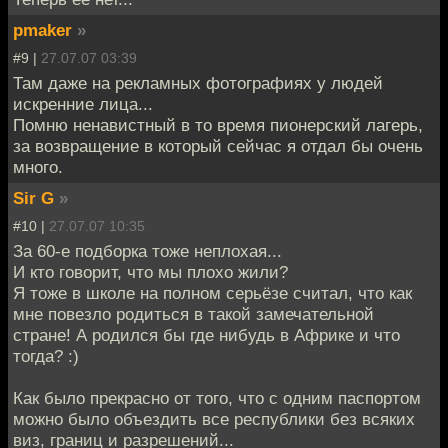
pmaker
»
#9 |
27.07.07 03:39
Там даже на рекламных фотографиях у людей
искренние лица...
Помню ненавистный в то время пионерский лагерь,
за возвращение в который сейчас я отдал бы очень
много.
Sir G
»
#10 |
27.07.07 10:35
За 60-е подборка тоже неплохая...
И кто говорит, что мы плохо жили?
Я тоже в школе на полном серьёзе считал, что как
мне повезло родиться в такой замечательной
стране! А родился бы где нибудь в Африке и что
тогда? :)
Как было прекрасно от того, что с одним паспортом
можно было объездить все республики без всяких
виз, границ и разрешений...