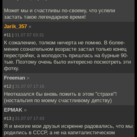
Может мы и счастливы по-своему, что успели
застать такое легендарное время!
Jarik_357
»
#11 |
31.07.07 03:31
К сожалению, толком ничерта не помню. В более-
менее сознательном возрасте застал только конец
перестройки, а молодость пришлась на бурные 90-
тые. Поэтому очень было интересно посмотреть эти
фотку.
Freeman
»
#12 |
31.07.07 17:16
Неотказался бы вновь пожить в этом "страхе"!
(ностальгия по моему счастливому детству)
EPMAK
»
#13 |
31.07.07 17:43
Я и многие мои друзья искренне радовались, что мы
родились в СССР, а не на капиталистическом