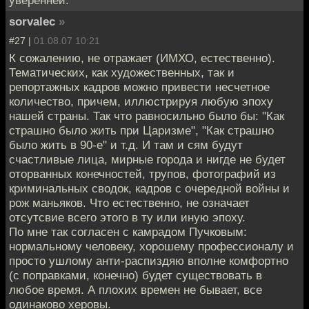
уверенней.
sorvalec
»
#27 |
01.08.07 10:21
К сожалению, не отражает (ИМХО, естественно).
Тематических, как художественных, так и
репортажных кадров можно привести несчетное
количество, причем, иллюстрируя любую эпоху
нашей страны. Так что равносильно было бы: "Как
страшно было жить при Царизме", "Как страшно
было жить в 90-е" и т.д. И там и сям будут
счастливые лица, мирные города и нигде не будет
оторванных конечностей, трупов, фотографий из
криминальных сводок, кадров с очередной войны и
рож маньяков. Что естественно, не означает
отсутсвие всего этого в ту или иную эпоху.
По мне так согласен с камрадом Пучковым:
нормальному человеку, хорошему профессионалу и
просто ушлому анти-распиздяю вполне комфортно
(с поправками, конечно) будет существовать в
любое время. А плохих времен не бывает, все
одинаково херовы.