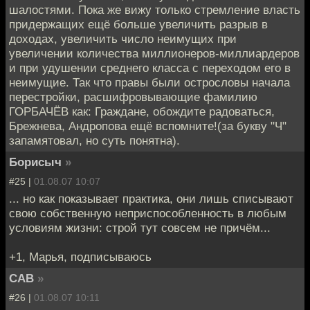
шалостями. Пока же вижу только стремление власть
придержащих ещё больше увеличить разрыв в
доходах, увеличить число неимущих при
увеличении количества миллионеров-миллиардеров
и при удушении среднего класса с переходом его в
неимущие. Так что правы были острословы начала
перестройки, расшифровывающие фамилию
ГОРБАЧЁВ как: Граждане, обождите радоваться,
Брежнева, Андропова ещё вспомните!(за букву "Ч"
запамятовал, но суть понятна).
Борисыч
»
#25 |
01.08.07 10:07
... но как показывает практика, они лишь списывают
свою собственную неприспособленность в любым
условиям жизни: строй тут совсем не причём...
+1, Марья, подписываюсь
CAB
»
#26 |
01.08.07 10:11