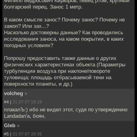
Филипп Бедросович Киркоров, певец ртом, крупный
болгарский перец. Занос 1 метр.
В каком смысле занос? Почему занос? Почему не
зажоп? Или зах...?
Насколько достоверны данные? Как проводились
исследования заноса, на каком покрытии, в каких
погодных условиях?
Попрошу предоставить также данные о других
физических характеристиках объекта (Параметры
турбуленции воздуха при наклоне/повороте
туловища; площадь отбрасываемой тени на
поверхности планеты, и др.)
volcheg
»
#4 |
31.07.07 19:19
плакалЪ:) ибо не видел этот, судя по утверждению
Landadan'a, боян.
Gleb
»
#5 |
31.07.07 20:35