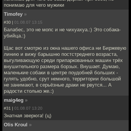
понимаю для чего мужики
Timofey
»
#30 |
01.08.07 13:15
Балабес, это не мопс и не чихуахуа.:) Это собака-
убийца.:)
Щас вот смотрю из окна нашего офиса ни Биржевую
линию и вижу барышню постстреднего возраста,
выгуливающую среди припаркованных машин трёх
внушительного размера борзых. Внушает. Думаю,
маленькие собаки в центре поудобней больших -
гулять удобно, срут немного, территории большой
не занимают, в серьёзные драки не рвутся... А
радости столько же.:)
maig4eg
»
#31 |
01.08.07 13:20
Знатная зверюга! (ц)
Olis Kroul
»