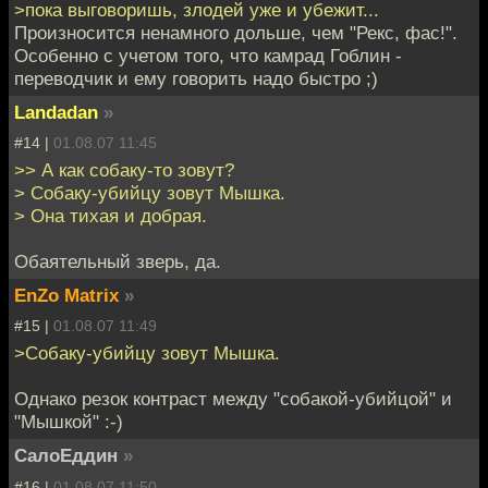
>пока выговоришь, злодей уже и убежит...
Произносится ненамного дольше, чем "Рекс, фас!".
Особенно с учетом того, что камрад Гоблин -
переводчик и ему говорить надо быстро ;)
Landadan
»
#14 |
01.08.07 11:45
>> А как собаку-то зовут?
> Собаку-убийцу зовут Мышка.
> Она тихая и добрая.
Обаятельный зверь, да.
EnZo Matrix
»
#15 |
01.08.07 11:49
>Собаку-убийцу зовут Мышка.
Однако резок контраст между "собакой-убийцой" и
"Мышкой" :-)
СалоЕддин
»
#16 |
01.08.07 11:50