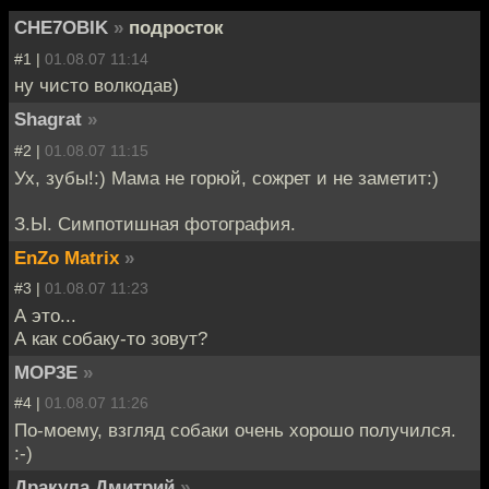
CHE7OBIK
»
подросток
#1 |
01.08.07 11:14
ну чисто волкодав)
Shagrat
»
#2 |
01.08.07 11:15
Ух, зубы!:) Мама не горюй, сожрет и не заметит:)
З.Ы. Симпотишная фотография.
EnZo Matrix
»
#3 |
01.08.07 11:23
А это...
А как собаку-то зовут?
MOP3E
»
#4 |
01.08.07 11:26
По-моему, взгляд собаки очень хорошо получился.
:-)
Дракула Дмитрий
»