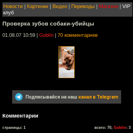
Новости
|
Картинки
|
Видео
|
Переводы
|
Магазин
|
VIP
клуб
Проверка зубов собаки-убийцы
01.08.07 10:59
|
Goblin
|
70 комментариев
Подписывайся на наш
канал в Telegram
Комментарии
cтраницы: 1
всего: 70,
Goblin
: 3