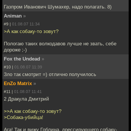
Газпром Иванович Шумахер, надо полагать. 8)
Animan
»
#9 |
01.08.07 11:34
>А как собаку-то зовут?
Пологаю таких волкодавов лучше не звать, себе
дороже ;-)
Fox the Undead
»
#10 |
01.08.07 11:39
Зло так смотрит =) отлично получилось
EnZo Matrix
»
#11 |
01.08.07 11:41
2 Дракула Дмитрий
>>А как собаку-то зовут?
>Собака-убийца!
Ага! Так и вижу Гоблина, дрессирующего собаку-