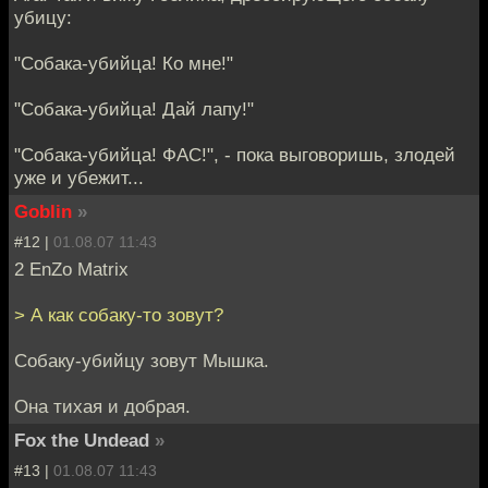
убицу:
"Собака-убийца! Ко мне!"
"Собака-убийца! Дай лапу!"
"Собака-убийца! ФАС!", - пока выговоришь, злодей
уже и убежит...
Goblin
»
#12 |
01.08.07 11:43
2 EnZo Matrix
> А как собаку-то зовут?
Собаку-убийцу зовут Мышка.
Она тихая и добрая.
Fox the Undead
»
#13 |
01.08.07 11:43