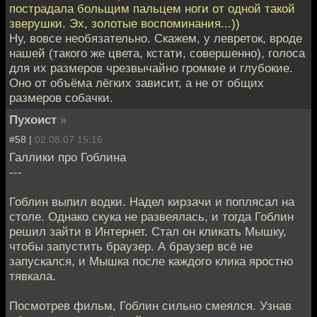
пострадала больщим пальцем ноги от одной такой
зверушки. Эх, золотые воспоминания...))
Ну, вовсе необязательно. Скажем, у левреток, вроде
нашей (такого же цвета, кстати, совершенно), голоса
для их размеров чрезвычайно громкие и глубокие.
Оно от объёма лёгких зависит, а не от общих
размеров собачки.
Пухоист
»
#58 |
02.08.07 15:16
Галлики про Гоблина
---
Гоблин выпил водки. Надел кирзачи и поплясал на
столе. Однако скука не развеялась, и тогда Гоблин
решил зайти в Интернет. Стал он кликать Мышку,
чтобы запустить браузер. А браузер всё не
запускался, и Мышка после каждого клика яростно
тявкала.
Посмотрев фильм, Гоблин сильно смеялся. Узнав