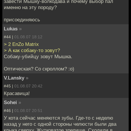
завести Мышку-волкодава и почему выбор пал
именно на эту породу?
присоединяюсь
Lukas
»
#44 |
01.08.07 18:12
> 2 EnZo Matrix
> А как собаку-то зовут?
Собаку-убийцу зовут Мышка.
Оптическая? Со скроллом? :о)
V.Lansky
»
#45 |
01.08.07 20:42
Красавица!
Sohei
»
#46 |
01.08.07 20:51
У кота сейчас меняются зубы. Где-то с неделю
назад у него с одной стороны челюсти были два
клыка сверху. Жутковатое зрелище. Сходили в