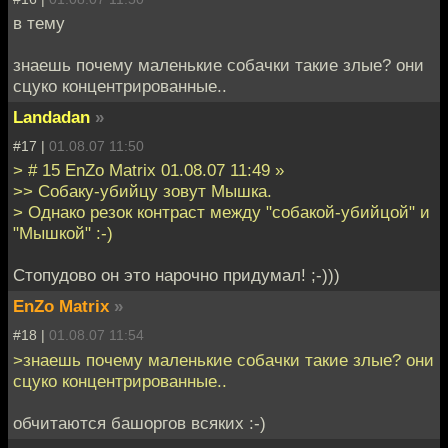
в тему
знаешь почему маленькие собачки такие злые? они
сцуко концентрированные..
Landadan
»
#17 |
01.08.07 11:50
> # 15 EnZo Matrix 01.08.07 11:49 »
>> Собаку-убийцу зовут Мышка.
> Однако резок контраст между "собакой-убийцой" и
"Мышкой" :-)
Стопудово он это нарочно придумал! ;-)))
EnZo Matrix
»
#18 |
01.08.07 11:54
>знаешь почему маленькие собачки такие злые? они
сцуко концентрированные..
обчитаются башоргов всяких :-)