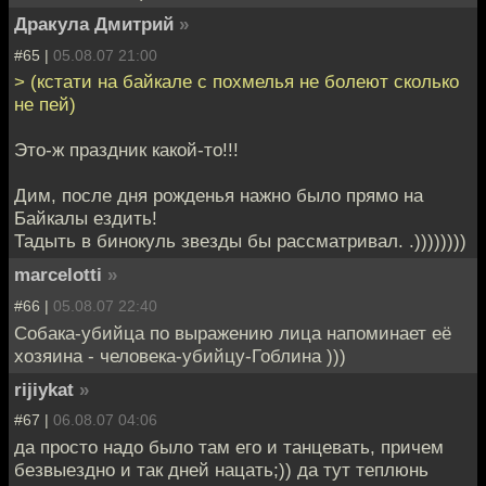
Дракула Дмитрий
»
#65 |
05.08.07 21:00
> (кстати на байкале с похмелья не болеют сколько
не пей)
Это-ж праздник какой-то!!!
Дим, после дня рожденья нажно было прямо на
Байкалы ездить!
Тадыть в бинокуль звезды бы рассматривал. .))))))))
marcelotti
»
#66 |
05.08.07 22:40
Собака-убийца по выражению лица напоминает её
хозяина - человека-убийцу-Гоблина )))
rijiykat
»
#67 |
06.08.07 04:06
да просто надо было там его и танцевать, причем
безвыездно и так дней нацать;)) да тут теплюнь