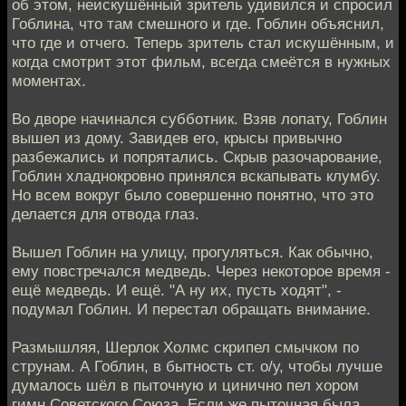
об этом, неискушённый зритель удивился и спросил
Гоблина, что там смешного и где. Гоблин объяснил,
что где и отчего. Теперь зритель стал искушённым, и
когда смотрит этот фильм, всегда смеётся в нужных
моментах.
Во дворе начинался субботник. Взяв лопату, Гоблин
вышел из дому. Завидев его, крысы привычно
разбежались и попрятались. Скрыв разочарование,
Гоблин хладнокровно принялся вскапывать клумбу.
Но всем вокруг было совершенно понятно, что это
делается для отвода глаз.
Вышел Гоблин на улицу, прогуляться. Как обычно,
ему повстречался медведь. Через некоторое время -
ещё медведь. И ещё. "А ну их, пусть ходят", -
подумал Гоблин. И перестал обращать внимание.
Размышляя, Шерлок Холмс скрипел смычком по
струнам. А Гоблин, в бытность ст. о/у, чтобы лучше
думалось шёл в пыточную и цинично пел хором
гимн Советского Союза. Если же пыточная была