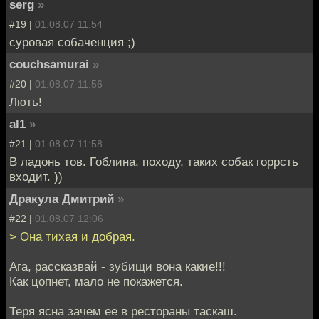
serg
»
#19 |
01.08.07 11:54
суровая собаченция ;)
couchsamurai
»
#20 |
01.08.07 11:56
Лють!
al1
»
#21 |
01.08.07 11:58
В ладонь тов. Гоблина, походу, таких собак горрсть
входит. ))
Дракула Дмитрий
»
#22 |
01.08.07 12:06
> Она тихая и добрая.
Ага, рассказвай - зубищи вона какие!!!
Как цопнет, мало не покажется.
Теря ясна зачем ее в рестораны таскаш.