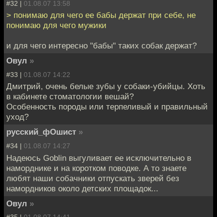
#32 |
01.08.07 13:58
> понимаю для чего ее бабы держат при себе, не
понимаю для чего мужики
и для чего интересно "бабы" таких собак держат?
Овул
»
#33 |
01.08.07 14:22
Дмитрий, очень белые зубы у собаки-убийцы. Хоть
в кабинете стоматологии вешай?
Особенность породы или терпеливый и правильный
уход?
русский_фОшист
»
#34 |
01.08.07 14:27
Надеюсь Goblin выгуливает ее исключительно в
наморднике и на коротком поводке. А то знаете
любят наши собачники отпускать зверей без
намордников около детских площадок...
Овул
»
#35 |
01.08.07 14:41