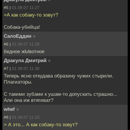
#5 |
01.08.07 11:27
>А как собаку-то зовут?
Собака-убийца!
СалоЕддин
»
#6 |
01.08.07 11:28
бедное жЫвотное
Дракула Дмитрий
»
#7 |
01.08.07 11:30
Теперь ясно откудава образину чужих стырили.
Плагиаторы.
С такими зубами к ушам-то допускать страшно...
Али она иж втягиват?
whef
»
#8 |
01.08.07 11:33
> А это... А как собаку-то зовут?