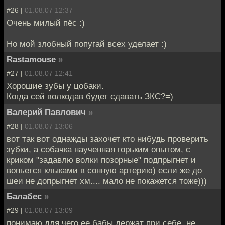
#26 |
01.08.07 12:37
Очень милый пёс :)
Но мой злобный попугай всех уделает :)
Rastamouse
»
#27 |
01.08.07 12:41
Хорошие зубы у цобаки.
Когда сей волкодав будет сдавать ЗКС?=)
Валерий Павлович
»
#28 |
01.08.07 13:06
вот так вот однажды захочет кто нибудь проверить
зубки, а собачка наученная горьким опытом, с
криком "задавлю волки позорные" подпрыгнет и
вопьется клыками в сонную артерию) если же до
шеи не допрыгнет хм.... мало не покажется тоже)))
Балабес
»
#29 |
01.08.07 13:09
понимаю для чего ее бабы держат при себе, не