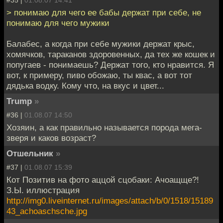
> понимаю для чего ее бабы держат при себе, не
понимаю для чего мужики
Балабес, а когда при себе мужики держат крыс,
хомячков, тараканов здоровенных, да тех же кошек и
попугаев - понимаешь? Держат того, кто нравится. Я
вот, к примеру, пиво обожаю, ты квас, а вот тот
дядька водку. Кому что, на вкус и цвет...
Trump
»
#36 |
01.08.07 14:50
Хозяин, а как правильно называется порода мега-
зверя и каков возраст?
Отшельник
»
#37 |
01.08.07 15:39
Кот Позитив на фото аццой сцобаки: Ачоащще?!
З.Ы. иллюстрация
http://img0.liveinternet.ru/images/attach/b/0/1518/15189
43_achoaschsche.jpg