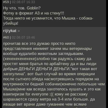
#59 |
02.08.07 16:33
Ну что, тов. Goblin?
Фотку в формат А3 и на стену!!!
Тогда никто не усомнится, что Мышка - собака-
убийца!
rijiykat
»
#60 |
02.08.07 18:46
прочитав все это думаю просто никто
представления неимеет зачем мы ветеринары
вообще кудалибо животным заглядываем.
(хехехехехехехе)злобно так радуясь скажу да
простят меня братья по арбайтену да и вы люди
добрые:ДЕНЬГИ ДЕНЬГИ ДЕНЬГИ."вот такая вот
загогулина". вот был случай во время операции
после сытного обеда насмотревшись порядком на
внутренности бедной собачки(конечно побольше чем
Мышка)мне как всегда захотелось кушать и это как
вампиризм for everyone :(( кому не расскажу
шарахаются сразу метра на 3-4 или больше. да
иваще вет врачи даже гуманнее чем всякие