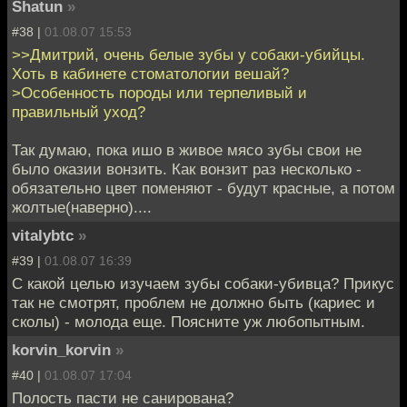
Shatun
»
#38 |
01.08.07 15:53
>>Дмитрий, очень белые зубы у собаки-убийцы.
Хоть в кабинете стоматологии вешай?
>Особенность породы или терпеливый и
правильный уход?
Так думаю, пока ишо в живое мясо зубы свои не
было оказии вонзить. Как вонзит раз несколько -
обязательно цвет поменяют - будут красные, а потом
жолтые(наверно)....
vitalybtc
»
#39 |
01.08.07 16:39
С какой целью изучаем зубы собаки-убивца? Прикус
так не смотрят, проблем не должно быть (кариес и
сколы) - молода еще. Поясните уж любопытным.
korvin_korvin
»
#40 |
01.08.07 17:04
Полость пасти не санирована?