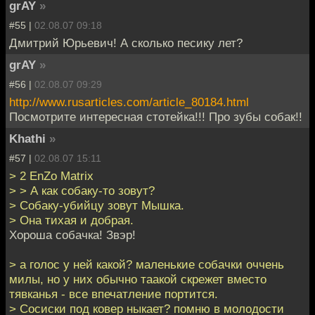
grAY
»
#55 |
02.08.07 09:18
Дмитрий Юрьевич! А сколько песику лет?
grAY
»
#56 |
02.08.07 09:29
http://www.rusarticles.com/article_80184.html
Посмотрите интересная стотейка!!! Про зубы собак!!
Khathi
»
#57 |
02.08.07 15:11
> 2 EnZo Matrix
> > А как собаку-то зовут?
> Собаку-убийцу зовут Мышка.
> Она тихая и добрая.
Хороша собачка! Звэр!
> а голос у ней какой? маленькие собачки оччень
милы, но у них обычно таакой скрежет вместо
тявканья - все впечатление портится.
> Сосиски под ковер ныкает? помню в молодости