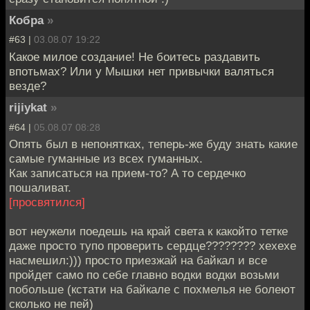
Кобра
»
#63 |
03.08.07 19:22
Какое милое создание! Не боитесь раздавить
впотьмах? Или у Мышки нет привычки валяться
везде?
rijiykat
»
#64 |
05.08.07 08:28
Опять был в непонятках, теперь-же буду знать какие
самые гуманные из всех гуманных.
Как записаться на прием-то? А то сердечко
пошаливат.
[просвятился]
вот неужели поедешь на край света к какойто тетке
даже просто тупо проверить сердце???????? хехехе
насмешил:))) просто приезжай на байкал и все
пройдет само по себе главно водки водки возьми
побольше (кстати на байкале с похмелья не болеют
сколько не пей)