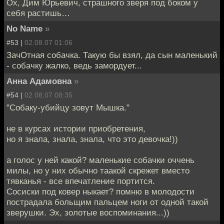
Ох, Дим Юрьевич, страшного зверя под боком у
себя растишь…
No Name
»
#53 |
02.08.07 01:06
ЗачОтная собачка. Такую бы взял, да сын маленький
- собачку жалко, ведь замордует...
Анна Адамовна
»
#54 |
02.08.07 08:35
"Собаку-убийцу зовут Мышка."
не в курсах истории приобретения,
но я знала, знала, знала, что это девочка!))
а голос у ней какой? маленькие собачки оччень
милы, но у них обычно таакой скрежет вместо
тявканья - все впечатление портится.
Сосиски под ковер ныкает? помню в молодости
пострадала больщим пальцем ноги от одной такой
зверушки. Эх, золотые воспоминания...))