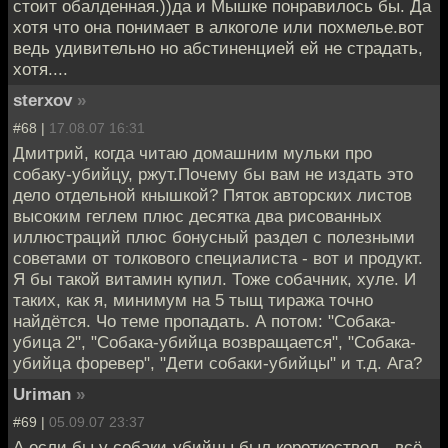
стоит обалденная.))да и Мышке понравилось бы. Да
хотя что она понимает в алкоголе или похмелье.вот
ведь удивительно но абстиненцией ей не страдать,
хотя....
sterxov
»
#68 |
17.08.07 16:31
Дмитрий, когда читаю домашним мульки про
собаку-убийцу, ржут.Почему бы вам не издать это
дело отдельной кнышкой? Пяток авторских листов
высоким геглем плюс десятка два рисованных
иллюстраций плюс бонусный раздел с полезными
советами от толкового специалиста - вот и продукт.
Я бы такой витамин купил. Тоже собачник, хуле. И
таких, как я, минимум на 5 тыщ тиража точно
найдётся. Чо теме пропадать. А потом: "Собака-
убица 2", "Собака-убийца возвращается", "Собака-
убийца форевер", "Дети собаки-убийцы" и т.д. Ага?
Uriman
»
#69 |
05.09.07 23:37
А если бы у собаки-убийцы был короткоствол - всё