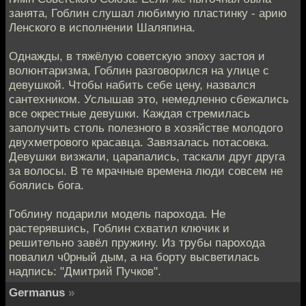
занята, Гоблин слушал любимую пластинку - арию
Ленского в исполнении Шаляпина.
Однажды, в тяжёлую советскую эпоху застоя и
волюнтаризма, Гоблин разговорился на улице с
девушкой. Чтобы набить себе цену, назвался
сантехником. Услышав это, немедленно сбежались
все окрестные девушки. Каждая стремилась
заполучить столь полезного в хозяйстве молодого
двухметрового красавца. Завязалась потасовка.
Девушки визжали, царапались, таскали друг друга
за волосы. В те мрачные времена люди совсем не
боялись бога.
Гоблину подарили модель парохода. Не
растерявшись, Гоблин схватил ключик и
решительно завёл пружину. Из трубы парохода
повалил ч0рный дым, а на борту высветилась
надпись: "Дмитрий Пучков".
Germanus
»