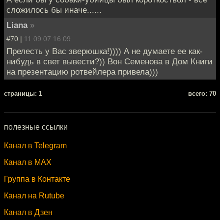
сложилось бы иначе......
Liana
»
#70 |
11.09.07 16:09
Прелесть у Вас зверюшка!)))) А не думаете ее как-
нибудь в свет вывести?)) Вон Семенова в Дом Книги
на презентацию ротвейлера привела)))
cтраницы: 1
всего: 70
полезные ссылки
Канал в Telegram
Канал в MAX
Группа в Контакте
Канал на Rutube
Канал в Дзен