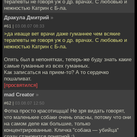
терапевты не говоря уж о др. врачах. С любовью и
нежностью Катрин с Б-ла.
Дракула Дмитрий
»
#61 |
03.08.07 08:33
>да иваще вет врачи даже гуманнее чем всякие
терапевты не говоря уж о др. врачах. С любовью и
нежностью Катрин с Б-ла.
Опять был в непонятках, теперь-же буду знать какие
самые гуманные из всех гуманных.
Как записаться на прием-то? А то сердечко
пошаливат.
[просвятился]
mad Creator
»
#62 |
03.08.07 12:50
Фотка просто красотищща! Не зря видать говорят,
что маленькие собаки очень опасны, потому что они
на самом деле как большие, только
концентрированные. Кличка "собака — убийца"
сразу становится понятной :)