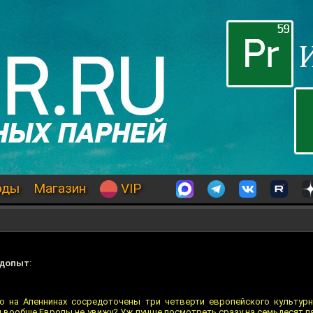
оды
Магазин
VIP
едопыт
:
о на Апеннинах сосредоточены три четверти европейского культурн
 и вообще Европы не увижу? Уж лучше посмотреть сразу на семьдесят п