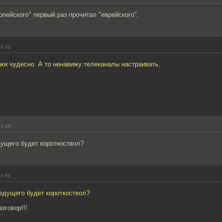
опейского" первый раз прочитал "еврейского".
14:43
ки чудесно. А то ненавижу телеканалы настраивать.
14:48
дущего будет короткоствол?
14:50
едущего будет короткоствол?
зговор!!!