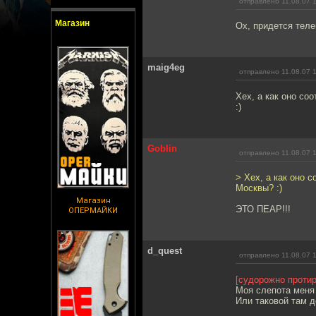
отправлено 11.08.07 
Магазин
Ох, придется теле
maig4eg
отправлено 11.08.07 
Хех, а как оно со
:)
Goblin
отправлено 11.08.07 
> Хех, а как оно 
Москвы? :)
Магазин
ЭТО ПЕАР!!!
ОПЕРМАЙКИ
d_quest
отправлено 11.08.07 
[судорожно протир
Моя слепота меня 
Или таковой там д