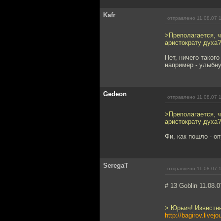
Kafr
отправлено 11.08.07 
>Преполагается, ч
аристократу духа?
Нет, ничего таког
например - улыбнул
Gedeon
отправлено 11.08.07 
>Преполагается, ч
аристократу духа?
Фи, как пошло - о
SeregaT
отправлено 11.08.07 
# 13 Goblin 11.08.0
> Юрьич! Известны
http://bagirov.live