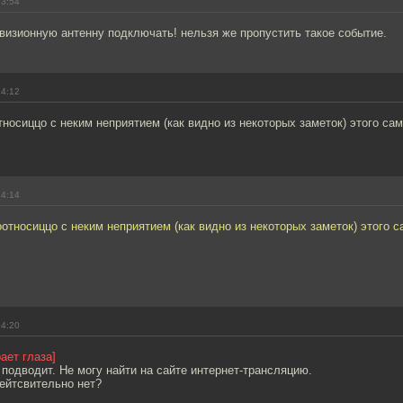
13:54
визионную антенну подключать! нельзя же пропустить такое событие.
14:12
относиццо с неким неприятием (как видно из некоторых заметок) этого с
14:14
соотносиццо с неким неприятием (как видно из некоторых заметок) этого 
14:20
ает глаза]
подводит. Не могу найти на сайте интернет-трансляцию.
ейтсвительно нет?