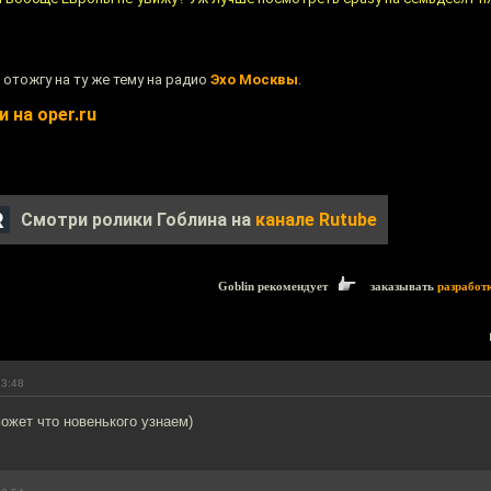
а отожгу на ту же тему на радио
Эхо Москвы
.
 на oper.ru
Смотри ролики Гоблина на
канале Rutube
Goblin рекомендует
заказывать
разработ
13:48
ожет что новенького узнаем)