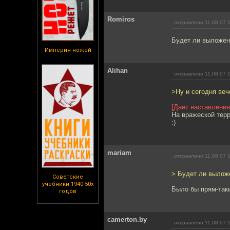
Romiros
отправлено 11.08.07 
Будет ли выложена
Империя ножей
Alihan
отправлено 11.08.07 
>Ну и сегодня веч
[Даёт наставления
На вражеской терр
:)
mariam
отправлено 11.08.07 
> Будет ли выложе
Советские
учебники 1940-50х
Было бы прям-таки
годов
camerton.by
отправлено 11.08.07 