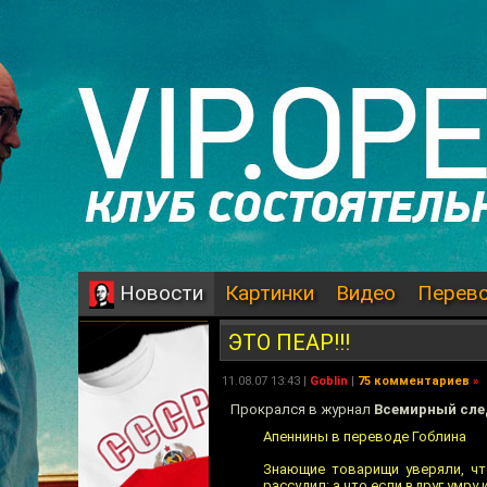
Картинки
Видео
Перев
Новости
ЭТО ПЕАР!!!
11.08.07 13:43 |
Goblin
|
75 комментариев
»
Прокрался в журнал
Всемирный сл
Апеннины в переводе Гоблина
Знающие товарищи уверяли, чт
рассудил: а что если вдруг умру