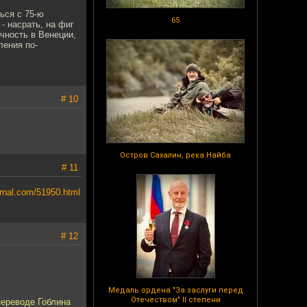
ься с 75-ю
65
- насрать, на фиг
чность в Венеции,
ления по-
# 10
Остров Сахалин, река Найба
# 11
ournal.com/51950.html
# 12
Медаль ордена "За заслуги перед
Отечеством" II степени
переводе Гоблина