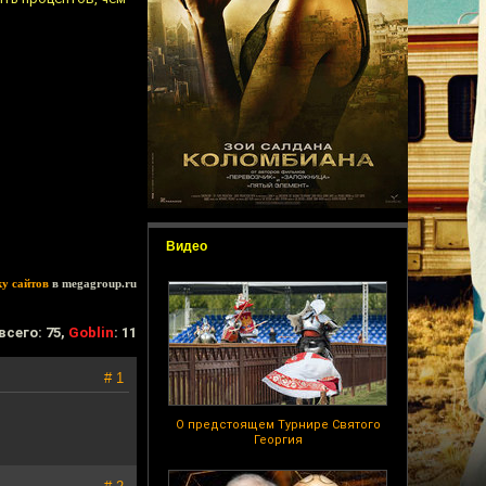
Видео
ку сайтов
в megagroup.ru
всего: 75,
Goblin
: 11
# 1
О предстоящем Турнире Святого
Георгия