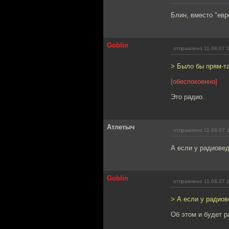
Блин, вместо "евр
Goblin
отправлено 11.08.07 
> Было бы прям-та
[обеспокоенно]
Это радио.
Атлетыч
отправлено 11.08.07 
А если у радиове
Goblin
отправлено 11.08.07 
> А если у радиов
Об этом и будет ра