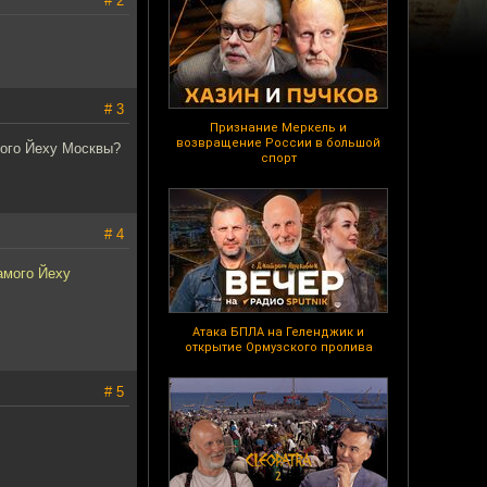
# 2
# 3
Признание Меркель и
возвращение России в большой
амого Йеху Москвы?
спорт
# 4
самого Йеху
Атака БПЛА на Геленджик и
открытие Ормузского пролива
# 5