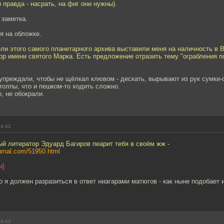
 правда - насрать, на фиг они нужны).
 заметка.
я на обложке.
ели этого самого планетарного архива выставили меня на наличность в В
ор имени святого Марка. Есть предложение отразить тему "ограбления п
упреждали, чтобы не щёлкал клювом - дескать, вырывают из рук сумки-
толпы, что и пешком-то ходить сложно.
о, не обокрали.
14:42
й литератор Эдуард Багиров пеарит тебя в своём жж -
journal.com/51950.html
и]
о я должен разразиться в ответ ниагарами матюгов - как ныне подобает 
14:42