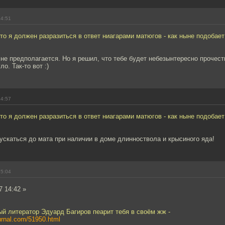
14:51
то я должен разразиться в ответ ниагарами матюгов - как ныне подобает
о не предполагается. Но я решил, что тебе будет небезынтересно прочест
о. Так-то вот :)
14:57
то я должен разразиться в ответ ниагарами матюгов - как ныне подобает
пускаться до мата при наличии в доме длинноствола и крысиного яда!
15:04
7 14:42 »
й литератор Эдуард Багиров пеарит тебя в своём жж -
journal.com/51950.html