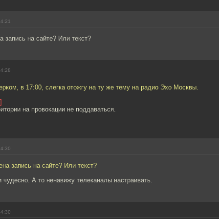
14:21
 запись на сайте? Или текст?
14:28
ерком, в 17:00, слегка отожгу на ту же тему на радио Эхо Москвы.
]
итории на провокации не поддаваться.
14:30
на запись на сайте? Или текст?
 чудесно. А то ненавижу телеканалы настраивать.
14:30