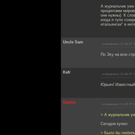
А журнальчик уже
процентами мирово
они нужны). К сло
когда я тупо созе
итальянски" в инт
Uncle Sam
отправлено 11.08.07 
По Эху на всю стр
Kafr
отправлено 11.08.07 
Юрьич! Известный
Goblin
отправлено 11.08.07 
> А журнальчик уж
Сегодня купил.
> Было бы любопы