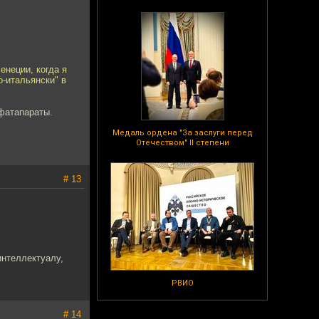
енеции, когда я
о-итальянски" в
фатапараты.
Медаль ордена "За заслуги перед
Отечеством" II степени
# 13
интеллектуалу,
РВИО
# 14