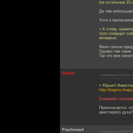
(на остальные 15 и
Да там небольшая
Хотя и прописанна
> К слову, хранит
тупо созерцал соб
интервью.
Меня сильно пред
Однако там такие 
Так что мне свезл
Goblin
отправлено 11.08.07 
> Юрьич! Известны
http://bagirov.live
[пожимает плечам
Преполагается, чт
аристократу духа?
Psychonaut
отправлено 11.08.07 