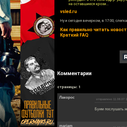
на оставшиеся крохи...
vsled.ru
Ну и сегодня вечерком, в 17:00, слегк
Как правильно читать новости
Краткий FAQ
Комментарии
cтраницы: 1
Лакорос
отправлено 11.08.07 
Буим послушать.м
mariam