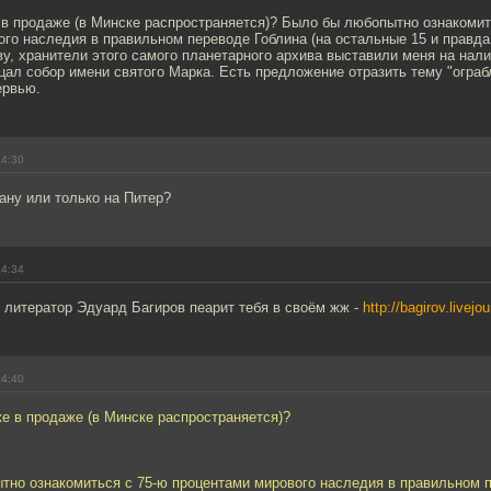
 в продаже (в Минске распространяется)? Было бы любопытно ознакомит
го наследия в правильном переводе Гоблина (на остальные 15 и правда 
ву, хранители этого самого планетарного архива выставили меня на нали
рцал собор имени святого Марка. Есть предложение отразить тему "ограб
ервью.
14:30
ану или только на Питер?
14:34
 литератор Эдуард Багиров пеарит тебя в своём жж -
http://bagirov.livej
14:40
е в продаже (в Минске распространяется)?
тно ознакомиться с 75-ю процентами мирового наследия в правильном 