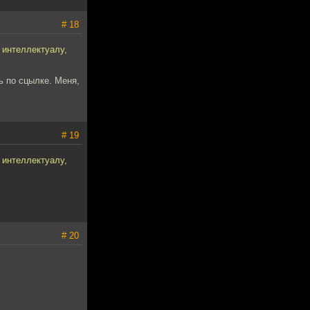
# 18
 интеллектуалу,
ь по сцылке. Меня,
# 19
 интеллектуалу,
# 20