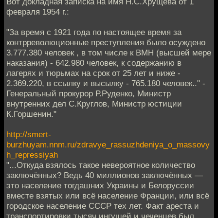
Вот докладная записка на имя Н.С.Хрущева от 1
февраля 1954 г.:
"За время с 1921 года по настоящее время за
контрреволюционные преступления было осуждено
3.777.380 человек , в том числе к ВМН (высшей мере
наказания) - 642.980 человек, к содержанию в
лагерях и тюрьмах на срок от 25 лет и ниже -
2.369.220, в ссылку и высылку - 765.180 человек.." -
Генеральный прокурор Р.Руденко, Министр
внутренних дел С.Круглов, Министр юстиции
К.Горшенин."
http://smert-
burzhuyam.nnm.ru/zdravye_rassuzhdeniya_o_massovy
h_repressiyah
"...Откуда взялось такое невероятное количество
заключённых? Ведь 40 миллионов заключённых —
это население тогдашних Украины и Белоруссии
вместе взятых или всё население Франции, или всё
городское население СССР тех лет. Факт ареста и
транспортировки тысяч ингушей и чеченцев был