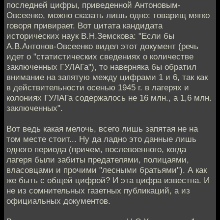
последней цифры, приведенной Антоновым-
Овсеенко, можно сказать лишь одно: товарищ мягко
говоря привирает. Вот цитата кандидата
исторических наук В.Н.Земскова: "Если бы
А.В.Антонов-Овсеенко видел этот документ (речь
идет о "статистических сведениях о количестве
заключенных ГУЛАГа"), то наверняка бы обратил
внимание на запятую между цифрами 1 и 6, так как
в действительности осенью 1945 г. в лагерях и
колониях ГУЛАГа содержалось не 16 млн., а 1,6 млн.
заключенных".
Вот ведь какая мелочь, всего лишь запятая не на
том месте стоит... Ну да ладно это данные лишь
одного периода (причем, послевоенного, когда
лагеря были забиты предателями, полицаями,
власовцами и прочими "лесными братьями"). А как
же быть с общей цифрой? И эта цифра известна. И
не из сомнительных газетных публикаций, а из
официальных документов.