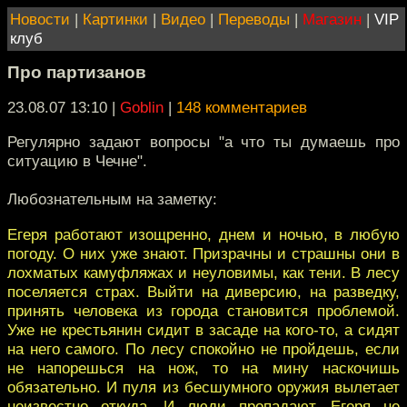
Новости
|
Картинки
|
Видео
|
Переводы
|
Магазин
|
VIP
клуб
Про партизанов
23.08.07 13:10
|
Goblin
|
148 комментариев
Регулярно задают вопросы "а что ты думаешь про
ситуацию в Чечне".
Любознательным на заметку:
Егеря работают изощренно, днем и ночью, в любую
погоду. О них уже знают. Призрачны и страшны они в
лохматых камуфляжах и неуловимы, как тени. В лесу
поселяется страх. Выйти на диверсию, на разведку,
принять человека из города становится проблемой.
Уже не крестьянин сидит в засаде на кого-то, а сидят
на него самого. По лесу спокойно не пройдешь, если
не напорешься на нож, то на мину наскочишь
обязательно. И пуля из бесшумного оружия вылетает
неизвестно откуда. И люди пропадают. Егеря не