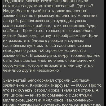
тогдашнюю Москву. Неизбежно должны были
остаться следы гигантских поселений. Где они?
Нигде. Если же разбросать такое количество
заключённых по огромному количеству маленьких
лагерей, расположенных в труднодоступных
малонаселённых районах то их невозможно будет
снабжать. Кроме того, транспортные издержки с
учётом бездорожья станут невообразимыми. Если
их разместить близко к дорогам и крупным
населённым пунктам, то всё население страны
немедленно узнает об огромном количестве
заключённых. В самом деле, вокруг городов должно
быть большое количество очень специфических
сооружений, которые не заметить или спутать с
чем-либо другим невозможно.
Знаменитый Беломорканал строили 150 тысяч
заключённых, Кировский гидроузел — 90000. Про то,
что эти объекты строили зэки, знала вся страна. А
эти цифры — ничто по сравнению с десятками
миллионов. Десятки миллионов «заключённых-
рабов» должны были оставить после себя воистину