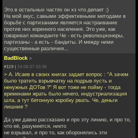
Это в остальных частях он хз что делает :)
На мой вкус, самыми эффективными методами в
борьбе с партизанами является настраивание
против них коренного населения. Это уже, как
говаривал команданте Че - есть революционеры,
партизаны - а есть - бандиты. И между ними
существенные различия...
BadBlock
»
#119 |
24.08.07 03:06
> А. Исаев в своих книгах задает вопрос : "А зачем
было тратить взрывчатку на подрыв пусть и
ненужных ДОТов ?" Я вот тоже не пойму - тогда
временами жрать было нечего, индустриализация
шла, а тут бетонную коробку рвать. Че, деньги
лишние ?
Да уже давно рассказано и про эту линию, и про то,
что её, разумеется, никто
не взрывал, и про то, как оборонялись эти