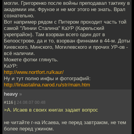
могли. Григоренко после войны преподавал тактику в
академии им. Фрунзе и не мог этого не знать. Врал
сознательно.
Вот например рядом с Питером проходит часть той
самой "Линии Сталина" КаУР (Карельский
укрепрайон). Там взорван всего один дот в
Белоострове, да и то, взорван финнами в 44-м. Доты
Киевского, Минского, Могилевского и прочих УР-ов -
всё наличии.
Можете фотки глянуть.
КаУР:
http://www.nortfort.ru/kaur/
Ну и тут полно инфы и фотографий:
http://liniastalina.narod.ru/str/main.htm
heavy
»
#116 |
24.08.07 00:48
>А. Исаев в своих книгах задает вопрос
не читайте г-на Исаева, не перед завтраком, не тем
более перед ужином.