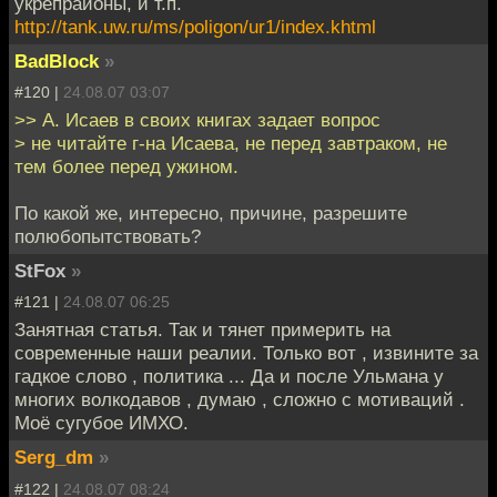
укрепрайоны, и т.п.
http://tank.uw.ru/ms/poligon/ur1/index.khtml
BadBlock
»
#120 |
24.08.07 03:07
>> А. Исаев в своих книгах задает вопрос
> не читайте г-на Исаева, не перед завтраком, не
тем более перед ужином.
По какой же, интересно, причине, разрешите
полюбопытствовать?
StFox
»
#121 |
24.08.07 06:25
Занятная статья. Так и тянет примерить на
современные наши реалии. Только вот , извините за
гадкое слово , политика ... Да и после Ульмана у
многих волкодавов , думаю , сложно с мотиваций .
Моё сугубое ИМХО.
Serg_dm
»
#122 |
24.08.07 08:24