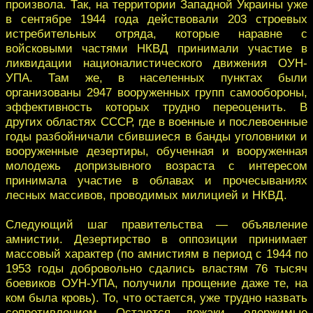
произвола. Так, на территории Западной Украины уже
в сентябре 1944 года действовали 203 строевых
истребительных отряда, которые наравне с
войсковыми частями НКВД принимали участие в
ликвидации националистического движения ОУН-
УПА. Там же, в населенных пунктах были
организованы 2947 вооруженных групп самообороны,
эффективность которых трудно переоценить. В
других областях СССР, где в военные и послевоенные
годы разбойничали сбившиеся в банды уголовники и
вооруженные дезертиры, обученная и вооруженная
молодежь допризывного возраста с интересом
принимала участие в облавах и прочесываниях
лесных массивов, проводимых милицией и НКВД.
Следующий шаг правительства — объявление
амнистии. Дезертирство в оппозиции принимает
массовый характер (по амнистиям в период с 1944 по
1953 годы добровольно сдались властям 76 тысяч
боевиков ОУН-УПА, получили прощение даже те, на
ком была кровь). То, что остается, уже трудно назвать
сопротивлением. Остаются вожаки, одержимые