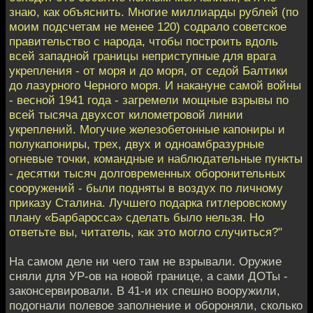
знаю, как объяснить. Многие миллиарды рублей (по
моим подсчетам не менее 120) содрало советское
правительство с народа, чтобы построить вдоль
всей западной границы неприступные для врага
укрепления - от моря и до моря, от седой Балтики
до лазурного Черного моря. И накануне самой войны
- весной 1941 года - загремели мощные взрывы по
всей тысяча двухсот километровой линии
укреплений. Могучие железобетонные капониры и
полукапониры, трех, двух и одноамбразурные
огневые точки, командные и наблюдательные пункты
- десятки тысяч долговременных оборонительных
сооружений - были подняты в воздух по личному
приказу Сталина. Лучшего подарка гитлеровскому
плану «Барбаросса» сделать было нельзя. Но
ответьте вы, читатель, как это могло случиться?"
На самом деле ни чего там не взрывали. Оружие
сняли для УР-ов на новой границе, а сами ДОТы -
законсервировали. В 41-и их спешно вооружили,
подогнали полевое заполнение и обороняли, сколько