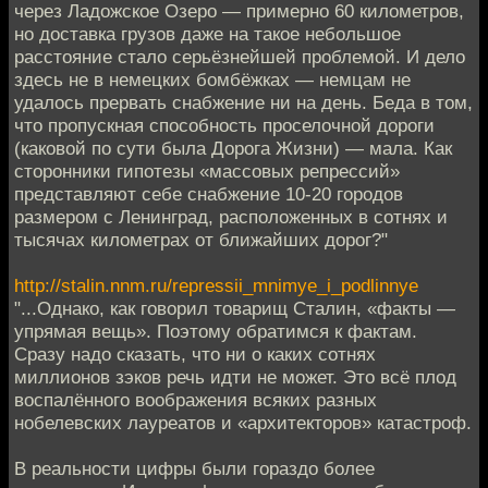
через Ладожское Озеро — примерно 60 километров,
но доставка грузов даже на такое небольшое
расстояние стало серьёзнейшей проблемой. И дело
здесь не в немецких бомбёжках — немцам не
удалось прервать снабжение ни на день. Беда в том,
что пропускная способность проселочной дороги
(каковой по сути была Дорога Жизни) — мала. Как
сторонники гипотезы «массовых репрессий»
представляют себе снабжение 10-20 городов
размером с Ленинград, расположенных в сотнях и
тысячах километрах от ближайших дорог?"
http://stalin.nnm.ru/repressii_mnimye_i_podlinnye
"...Однако, как говорил товарищ Сталин, «факты —
упрямая вещь». Поэтому обратимся к фактам.
Сразу надо сказать, что ни о каких сотнях
миллионов зэков речь идти не может. Это всё плод
воспалённого воображения всяких разных
нобелевских лауреатов и «архитекторов» катастроф.
В реальности цифры были гораздо более