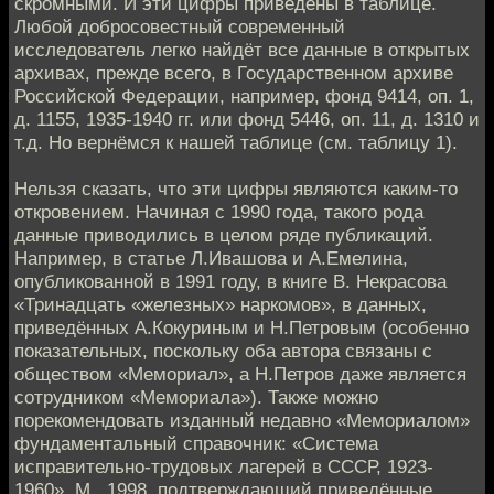
скромными. И эти цифры приведены в таблице.
Любой добросовестный современный
исследователь легко найдёт все данные в открытых
архивах, прежде всего, в Государственном архиве
Российской Федерации, например, фонд 9414, оп. 1,
д. 1155, 1935-1940 гг. или фонд 5446, оп. 11, д. 1310 и
т.д. Но вернёмся к нашей таблице (см. таблицу 1).
Нельзя сказать, что эти цифры являются каким-то
откровением. Начиная с 1990 года, такого рода
данные приводились в целом ряде публикаций.
Например, в статье Л.Ивашова и А.Емелина,
опубликованной в 1991 году, в книге В. Некрасова
«Тринадцать «железных» наркомов», в данных,
приведённых А.Кокуриным и Н.Петровым (особенно
показательных, поскольку оба автора связаны с
обществом «Мемориал», а Н.Петров даже является
сотрудником «Мемориала»). Также можно
порекомендовать изданный недавно «Мемориалом»
фундаментальный справочник: «Система
исправительно-трудовых лагерей в СССР, 1923-
1960», М., 1998, подтверждающий приведённые