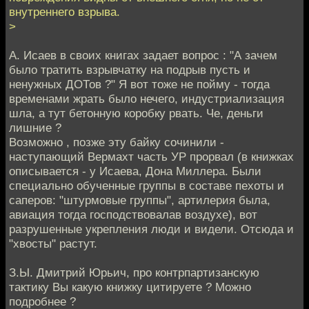
внутреннего взрыва.
>
А. Исаев в своих книгах задает вопрос : "А зачем
было тратить взрывчатку на подрыв пусть и
ненужных ДОТов ?" Я вот тоже не пойму - тогда
временами жрать было нечего, индустриализация
шла, а тут бетонную коробку рвать. Че, деньги
лишние ?
Возможно , позже эту байку сочинили -
наступающий Вермахт часть УР прорвал (в книжках
описывается - у Исаева, Дона Миллера. Были
специально обученные группы в составе пехоты и
саперов: "штурмовые группы", артилерия была,
авиация тогда господствовалав воздухе), вот
разрушенные укрепления люди и видели. Отсюда и
"хвосты" растут.
З.Ы. Дмитрий Юрьич, про контрпартизанскую
тактику Вы какую книжку цитируете ? Можно
подробнее ?