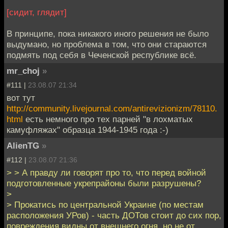
[сидит, глядит]
В принципе, пока никакого иного решения не было
выдумано, но проблема в том, что они стараются
подмять под себя в Чеченской республике всё.
mr_choj
»
#111 |
23.08.07 21:34
вот тут
http://community.livejournal.com/antirevizionizm/78110.
html
есть немного про тех парней "в лохматых
камуфляжах" образца 1944-1945 года :-)
AlienTG
»
#112 |
23.08.07 21:36
> > А правду ли говорят про то, что перед войной
подготовленные укрепрайоны были разрушены?
>
> Прокатись по центральной Украине (по местам
расположения УРов) - часть ДОТов стоит до сих пор,
повреждения видны от внешнего огня, но не от