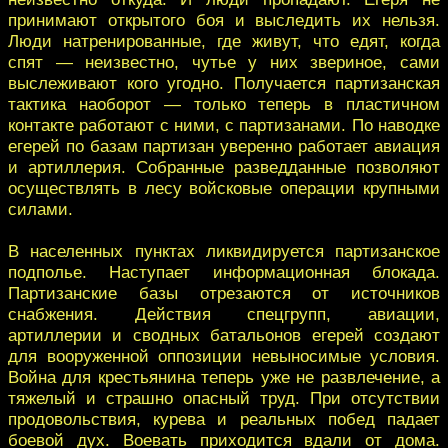
принимают открытого боя и выследить их нельзя.
Люди натренированные, где живут, что едят, когда
спят — неизвестно, чутье у них звериное, сами
выслеживают кого угодно. Получается партизанская
тактика наоборот — только теперь в пластичном
контакте работают с ними, с партизанами. По наводке
егерей по базам партизан уверенно работает авиация
и артиллерия. Собранные разведданные позволяют
осуществлять в лесу войсковые операции крупными
силами.
В населенных пунктах ликвидируется партизанское
подполье. Наступает информационная блокада.
Партизанские базы отрезаются от источников
снабжения. Действия спецгрупп, авиации,
артиллерии и сводных батальонов егерей создают
для вооруженной оппозиции невыносимые условия.
Война для крестьянина теперь уже не развлечение, а
тяжелый и страшно опасный труд. При отсутствии
продовольствия, курева и реальных побед падает
боевой дух. Воевать приходится вдали от дома.