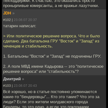
техподдержки. К счастью, это оказались просто
пронырливые комерсанты, а не вражьи лазутчики.
JDH
»
#102 |
23.08.07 20:37
татарин написал:
> Или политическое решение вопроса. Что и было
сделано. Два батальона ГРУ "Восток" и "Запад" из
чеченцев и стабильность.
1. Батальоны "Восток" и "Запад" не подчинены ГРУ.
2. А полк МВД имени Кадырова -- это "политическое
решение вопроса" или "стабильность"?
Дмитрий
»
#103 |
23.08.07 20:43
Всё хорошо, но в статье постоянно упоминаются
какие-то "бендеровцы"... Кто это такие? Что это за
люди? Если это жители молдавского города
Бендеры, то это одно, а если это поклонники