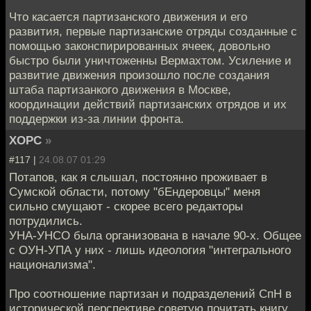
Что касается партизанского движения и его
развития, первые партизанские отряды созданные с
помощью законспирированных ячеек, довольно
быстро были уничтоженны Вермахтом. Усиление и
развитие движения произошло после создания
штаба партизанкого движения в Москве,
координации действий партизанских отрядов и их
поддержки из-за линии фронта.
XOPC
»
#117 |
24.08.07 01:29
Потапов, как я слышал, постоянно проживает в
Сумской области, потому "бЕндеровцы" меня
сильно смущают - скорее всего редакторы
потрудились.
УНА-УНСО была организована в начале 90-х. Общее
с ОУН-УПА у них - лишь идеология "интегрального
национализма".
Про соотношение партизан и подразделений СпН в
исторической перспективе советую почитать книгу