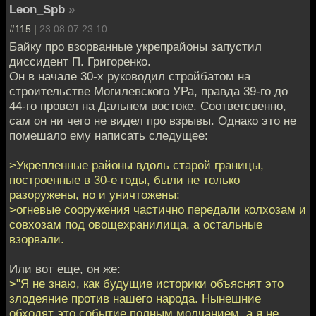
Leon_Spb
»
#115 |
23.08.07 23:10
Байку про взорванные укрепрайоны запустил
диссидент П. Григоренко.
Он в начале 30-х руководил стройбатом на
строительстве Могилевского УРа, правда 39-го до
44-го провел на Дальнем востоке. Соответсвенно,
сам он ни чего не видел про взрывы. Однако это не
помешало ему написать следущее:
>Укрепленные районы вдоль старой границы,
построенные в 30-е годы, были не только
разоружены, но и уничтожены:
>огневые сооружения частично передали колхозам и
совхозам под овощехранилища, а остальные
взорвали.
Или вот еще, он же:
>"Я не знаю, как будущие историки объяснят это
злодеяние против нашего народа. Нынешние
обходят это событие полным молчанием, а я не