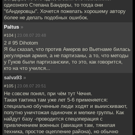
одиозного Степана Бандеры, то тогда они
"бАндеровцы". Хочется пожелать хорошему автору
более не делать подобных ошибок.
Paltus
»
#104 |
23.08.07 20:48
2 # 95 Dihotom
Я бы сказал, что против Амеров во Вьетнаме билась
регулярная армия, а не партизаны, а то, что методы
у Гуков были партизанскии, то это, как говорится,
кто на что учился...
salva93
»
#105 |
23.08.07 20:51
Не совсем понял, при чём тут Чечня.
Такая тактика там уже лет 5-6 применяется:
специально обученные люди ходят и выиискивают,
попутно уничтожая одиночек и мелкие группы. Как
найдут базу -проводится спецоперация с
привлечением военных (авиация там, тяжелая
техника, простое оцепление района), но обычно