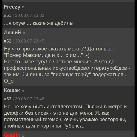
Freezy
»
#51 |
30.08.07 23:32
...я охуел... какие же дебилы
Леший
»
#52 |
30.08.07 23:45
Ну что про этакое сказать можно? Да только -
"Помер Максим, да и х... с им..." :-)
Но это - мое сугубо частное мнение. А что до
профессиональных искуствоЕдов/литературоЕдов -
так им-бы лишь за "писаную торбу" подержаться...
О_о
Кошак
»
#53 |
30.08.07 23:48
Не, не хочу быть интеллегентом! Пьянки в метро и
деффки без сисек - это не для меня. Я, как
потомственный гегемон, очень уважаю рестораны,
знойных дам и картины Рубенса.
Goblin
»