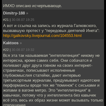
ИМХО описано исчерпывающе.
Dimitry-188
»
#21 |
30.08.07 19:25
А вот и ссылка на запись из журнала Галковского,
вызвавшую протест у "передовых деятелей Инета":
http://galkovsky.livejournal.com/104553.html
Kaktoos
»
#22 |
30.08.07 19:32
Вся эта так называемая "интеллигенция" никому не
интересна, кроме самих себя. Они собачатся и
поливают друг друга говном на своих интернет-
страничках, пописывают исполненные
глубокомыслия статейки, дают интервью
третьесортным журналам, придумывают идиотские
перформансы вроде тех же "поминок" с сиськами и
жопами в вагоне метро. Это "интеллигенция" в
кавычках, потому что у интеллигента без кавычек
всё это, весь их образ жизни может вызывать только
отвращение.