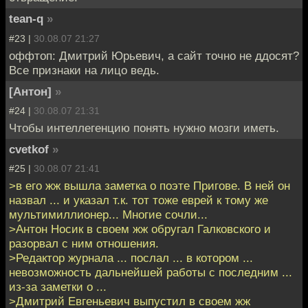
tean-q
»
#23 |
30.08.07 21:27
оффтоп: Дмитрий Юрьевич, а сайт точно не ддосят?
Все признаки на лицо ведь.
[Антон]
»
#24 |
30.08.07 21:31
Чтобы интеллегенцию понять нужно мозги иметь.
cvetkof
»
#25 |
30.08.07 21:41
>в его жж вышла заметка о поэте Пригове. В ней он
назвал ... и указал т.к. тот тоже еврей к тому же
мультимиллионер... Многие сочли...
>Антон Носик в своем жж обругал Галковского и
разорвал с ним отношения.
>Редактор журнала ... послал ... в котором ...
невозможность дальнейшей работы с последним ...
из-за заметки о ...
>Дмитрий Евгеньевич выпустил в своем жж