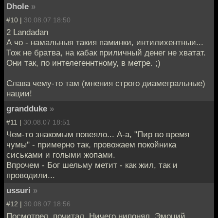
Dhole
»
#10 |
30.08.07 18:50
2 Landadan
А чо - намальныя такия паминки, интилихентныи...
Тож не братва, на кабак приличный денег не хватат.
Они так, по интелегеннтному, в метре. ;)
Слава чему-то там (мнения строго диаметральные)
нации!
grandduke
»
#11 |
30.08.07 18:51
Чем-то знакомым повеяло... А-а, "Пир во время
чумы" - примерно так, провожаем покойника
сиськами и голыми жопами.
Впрочем - Бог шельму метит - как жил, так и
проводили...
ussuri
»
#12 |
30.08.07 18:56
Посмотрел, почитал. Ничего нипонял. Эмоций