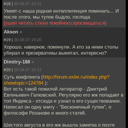
#18 |
30.08.07 19:15
Умеет-с наша родная интеллигенция поминать... И
после этого, мы тупое быдло, господа
[ушел читать стихи покойного,просвещаться]
Akson
»
#19 |
30.08.07 19:20
Хорошо, наверное, помянули. А кто за ними столы
убирал и презервативы выметал, интересно?
Dimitry-188
»
#20 |
30.08.07 19:23
Суть конфликта (
http://forum.exler.ru/index.php?
showtopic=124784
):
Вот есть такой пожилой литератор - Дмитрий
Евгеньевич Галковский. Регулярно его жж попадает в
топ Яндекса - отсюда и узнал о его существовании.
Написал он одну книгу - "Бесконечный тупик", о
философе Розанове и много статей.
Шестого августа в его жж вышла заметка о поэте