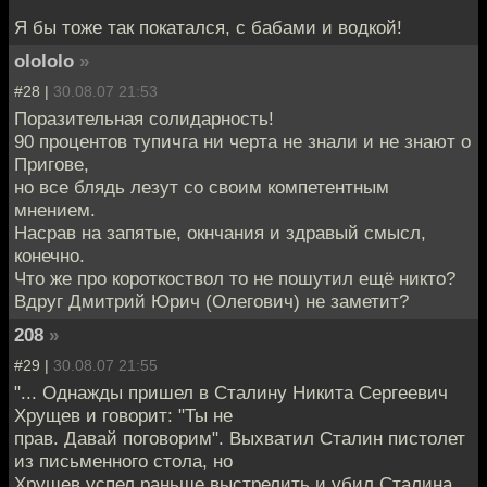
Я бы тоже так покатался, с бабами и водкой!
olololo
»
#28 |
30.08.07 21:53
Поразительная солидарность!
90 процентов тупичга ни черта не знали и не знают о
Пригове,
но все блядь лезут со своим компетентным
мнением.
Насрав на запятые, окнчания и здравый смысл,
конечно.
Что же про короткоствол то не пошутил ещё никто?
Вдруг Дмитрий Юрич (Олегович) не заметит?
208
»
#29 |
30.08.07 21:55
"... Однажды пришел в Сталину Никита Сергеевич
Хрущев и говорит: "Ты не
прав. Давай поговорим". Выхватил Сталин пистолет
из письменного стола, но
Хрущев успел раньше выстрелить и убил Сталина.