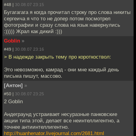
#48 |
30.08.07 23:15
Бугагагага я когда прочитал строку про слова никиты
сергеича я что то не допер потом посмотрел
фотографии и сразу слова на язык навернулись
:))))) Жрал как дикий :)))
Goblin
»
#49 |
30.08.07 23:16
> В надежде закрыть тему про короткоствол:
Это невозможно, камрад - они мне каждый день
письма пишут, массово.
[Антон]
»
#50 |
30.08.07 23:25
2 Goblin
Андеграунд устраивает несуразные панковские
акции типа этой, делает все неинтеллигентно, а
точнее антиинтеллигентно.
http://huanhenator.livejournal.com/2681.html