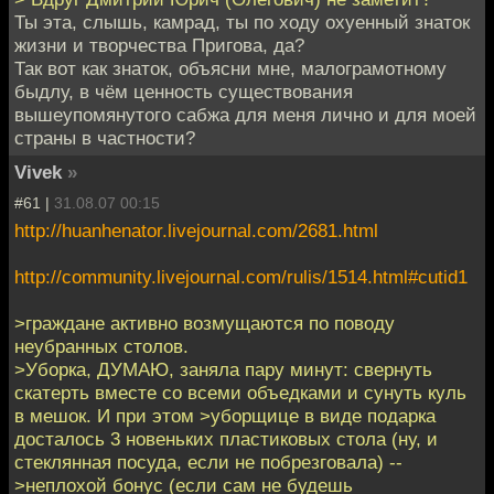
Ты эта, слышь, камрад, ты по ходу охуенный знаток
жизни и творчества Пригова, да?
Так вот как знаток, объясни мне, малограмотному
быдлу, в чём ценность существования
вышеупомянутого сабжа для меня лично и для моей
страны в частности?
Vivek
»
#61 |
31.08.07 00:15
http://huanhenator.livejournal.com/2681.html
http://community.livejournal.com/rulis/1514.html#cutid1
>граждане активно возмущаются по поводу
неубранных столов.
>Уборка, ДУМАЮ, заняла пару минут: свернуть
скатерть вместе со всеми объедками и сунуть куль
в мешок. И при этом >уборщице в виде подарка
досталось 3 новеньких пластиковых стола (ну, и
стеклянная посуда, если не побрезговала) --
>неплохой бонус (если сам не будешь