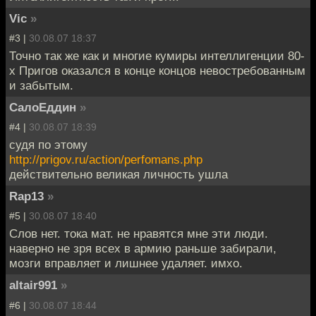
Vic
»
#3 |
30.08.07 18:37
Точно так же как и многие кумиры интеллигенции 80-
х Пригов оказался в конце концов невостребованным
и забытым.
СалоЕддин
»
#4 |
30.08.07 18:39
судя по этому
http://prigov.ru/action/perfomans.php
действительно великая личность ушла
Rap13
»
#5 |
30.08.07 18:40
Слов нет. тока мат. не нравятся мне эти люди.
наверно не зря всех в армию раньше забирали,
мозги вправляет и лишнее удаляет. имхо.
altair991
»
#6 |
30.08.07 18:44