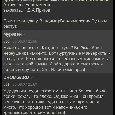
А труп велел незаметно
закопать..." Д.А.Пригов
Понятно откуда у ВладимирВладимирович.Ру ноги
растут.
Муравей
»
#30 |
30.08.07 21:55
Ничерта не понял. Кто, кого, куда? БогЭма, блин.
Чернушники какие-то. Вот Куртуазные Маньеристы -
со вкусом, без пошлости, со здоровым цинизмом, а
сколько тонкой глумы. Любо дорого и смотреть и
читать и слушать. ЗЫ. Ильич был прав!
DROMGARD
»
#31 |
30.08.07 21:59
У дяденьки, судя по фотам, на лицо болезнь была
психическая, что плохо. Однако жизнь он прожил
веселую, опять таки судя по фотам, кривлялся
много, что хорошо!! вот и напоминках его
кривляются, что символично)!