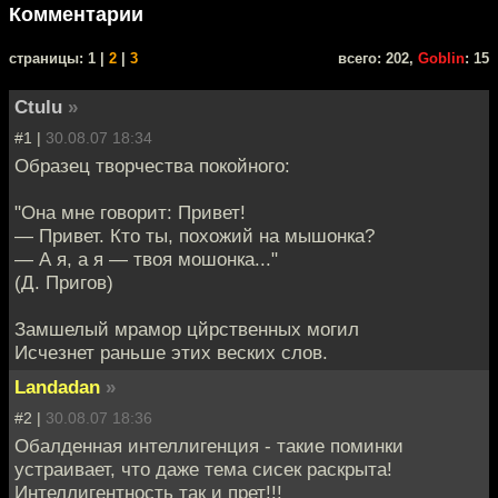
Комментарии
cтраницы: 1 |
2
|
3
всего: 202,
Goblin
: 15
Ctulu
»
#1 |
30.08.07 18:34
Образец творчества покойного:
"Она мне говорит: Привет!
— Привет. Кто ты, похожий на мышонка?
— А я, а я — твоя мошонка..."
(Д. Пригов)
Замшелый мрамор цйрственных могил
Исчезнет раньше этих веских слов.
Landadan
»
#2 |
30.08.07 18:36
Обалденная интеллигенция - такие поминки
устраивает, что даже тема сисек раскрыта!
Интеллигентность так и прет!!!