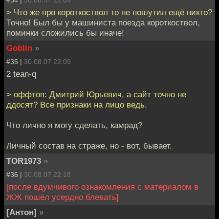
#34 |
30.08.07 22:09
> Что же про короткоствол то не пошутил ещё никто?
Точно! Был бы у машиниста поезда короткоствол,
поминки сложились бы иначе!
Goblin
»
#35 |
30.08.07 22:09
2 tean-q
> оффтоп: Дмитрий Юрьевич, а сайт точно не
ддосят? Все признаки на лицо ведь.
Что лично я могу сделать, камрад?
Личный состав на страже, но - вот, бывает.
TOR1973
»
#36 |
30.08.07 22:18
[после вдумчивого ознакомления с материалом в
ЖЖ пошёл усердно блевать]
[Антон]
»