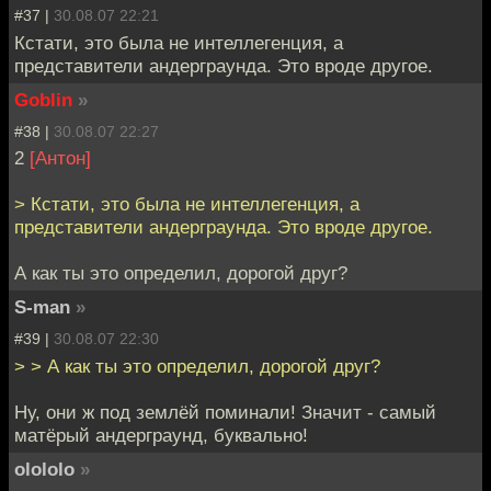
#37 |
30.08.07 22:21
Кстати, это была не интеллегенция, а
представители андерграунда. Это вроде другое.
Goblin
»
#38 |
30.08.07 22:27
2
[Антон]
> Кстати, это была не интеллегенция, а
представители андерграунда. Это вроде другое.
А как ты это определил, дорогой друг?
S-man
»
#39 |
30.08.07 22:30
> > А как ты это определил, дорогой друг?
Ну, они ж под землёй поминали! Значит - самый
матёрый андерграунд, буквально!
olololo
»