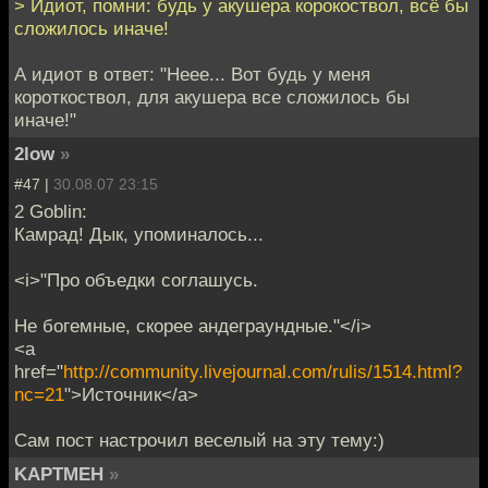
> Идиот, помни: будь у акушера корокоствол, всё бы
сложилось иначе!
А идиот в ответ: "Неее... Вот будь у меня
короткоствол, для акушера все сложилось бы
иначе!"
2low
»
#47 |
30.08.07 23:15
2 Goblin:
Камрад! Дык, упоминалось...
<i>"Про объедки соглашусь.
Не богемные, скорее андеграундные."</i>
<a
href="
http://community.livejournal.com/rulis/1514.html?
nc=21
">Источник</a>
Сам пост настрочил веселый на эту тему:)
KAPTMEH
»