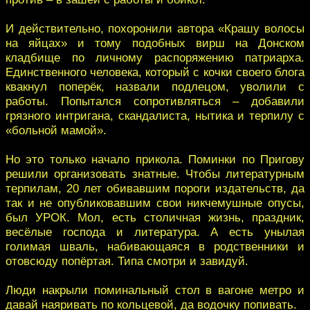
И действительно, похоронили автора «Крашу волосы
на яйцах» и тому подобных вирш на Донском
кладбище по личному распоряжению патриарха.
Единственного человека, который с кочки своего блога
квакнул поперёк, назвали подлецом, уволили с
работы. Попытался сопротивляться – добавили
грязного интригана, скандалиста, нытика и терпилу с
«больной мамой».
Но это только начало прикола. Поминки по Пригову
решили организовать знатные. Чтобы литературным
терпилам, 20 лет обивавшим пороги издательств, да
так и не опубликовавшим свои никчемушные опусы,
был УРОК. Мол, есть столичная жизнь, праздник,
весёлые господа и литература. А есть унылая
голимая шваль, набивающаяся в родственники и
отовсюду попёртая. Типа смотри и завидуй.
Люди накрыли поминальный стол в вагоне метро и
давай наяривать по кольцевой, да водочку попивать.