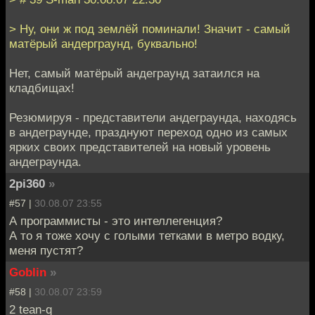
> Ну, они ж под землёй поминали! Значит - самый
матёрый андерграунд, буквально!
Нет, самый матёрый андеграунд затаился на
кладбищах!
Резюмируя - представители андеграунда, находясь
в андеграунде, празднуют переход одно из самых
ярких своих представителей на новый уровень
андеграунда.
2pi360
»
#57 |
30.08.07 23:55
А программисты - это интеллегенция?
А то я тоже хочу с голыми тетками в метро водку,
меня пустят?
Goblin
»
#58 |
30.08.07 23:59
2 tean-q