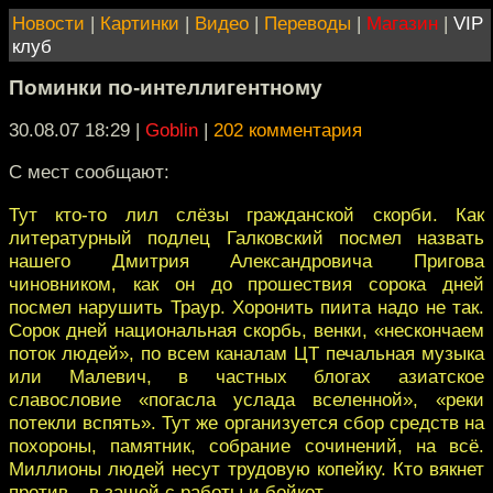
Новости
|
Картинки
|
Видео
|
Переводы
|
Магазин
|
VIP
клуб
Поминки по-интеллигентному
30.08.07 18:29
|
Goblin
|
202 комментария
С мест сообщают:
Тут кто-то лил слёзы гражданской скорби. Как
литературный подлец Галковский посмел назвать
нашего Дмитрия Александровича Пригова
чиновником, как он до прошествия сорока дней
посмел нарушить Траур. Хоронить пиита надо не так.
Сорок дней национальная скорбь, венки, «нескончаем
поток людей», по всем каналам ЦТ печальная музыка
или Малевич, в частных блогах азиатское
славословие «погасла услада вселенной», «реки
потекли вспять». Тут же организуется сбор средств на
похороны, памятник, собрание сочинений, на всё.
Миллионы людей несут трудовую копейку. Кто вякнет
против – в зашей с работы и бойкот.