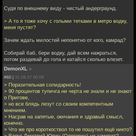
Судя по внешнему виду - чистый андерграунд.
> А то я тоже хочу с голыми тетками в метро водку,
меня пустят?
Зачем ждать милостей непонятно от кого, камрад?
Собирай баб, бери водку, дай всем нажраться,
потом раздевай до гола и катайся сколько влезет.
DemonXL
»
#60 |
31.08.07 00:08
> Поразительная солидарность!
> 90 процентов тупичга ни черта не знали и не знают
о Пригове,
> но все блядь лезут со своим компетентным
мнением.
> Насрав на запятые, окнчания и здравый смысл,
конечно.
> Что же про короткоствол то не пошутил ещё никто?
> Вдруг Дмитрий Юрич (Олегович) не заметит?