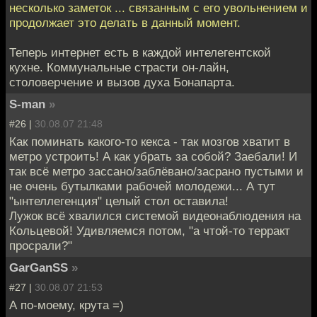
несколько заметок ... связанным с его увольнением и
продолжает это делать в данный момент.
Теперь интернет есть в каждой интелегентской
кухне. Коммунальные страсти он-лайн,
столоверчение и вызов духа Бонапарта.
S-man
»
#26 |
30.08.07 21:48
Как поминать какого-то кекса - так мозгов хватит в
метро устроить! А как убрать за собой? Заебали! И
так всё метро зассано/заблёвано/засрано пустыми и
не очень бутылками рабочей молодежи... А тут
"ынтеллегенция" целый стол оставила!
Лужок всё хвалился системой видеонаблюдения на
Кольцевой! Удивляемся потом, "а чтой-то терракт
просрали?"
GarGanSS
»
#27 |
30.08.07 21:53
А по-моему, крута =)