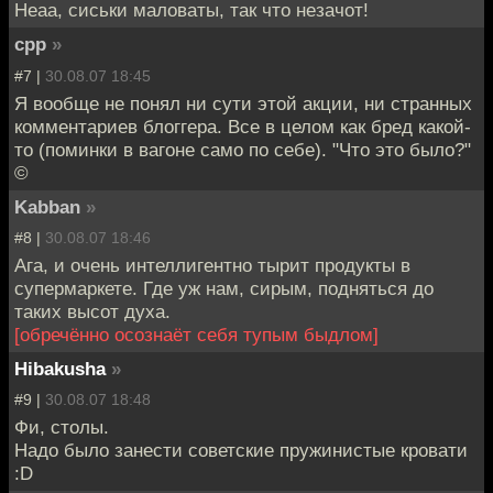
Неаа, сиськи маловаты, так что незачот!
cpp
»
#7 |
30.08.07 18:45
Я вообще не понял ни сути этой акции, ни странных
комментариев блоггера. Все в целом как бред какой-
то (поминки в вагоне само по себе). "Что это было?"
©
Kabban
»
#8 |
30.08.07 18:46
Ага, и очень интеллигентно тырит продукты в
супермаркете. Где уж нам, сирым, подняться до
таких высот духа.
[обречённо осознаёт себя тупым быдлом]
Hibakusha
»
#9 |
30.08.07 18:48
Фи, столы.
Надо было занести советские пружинистые кровати
:D