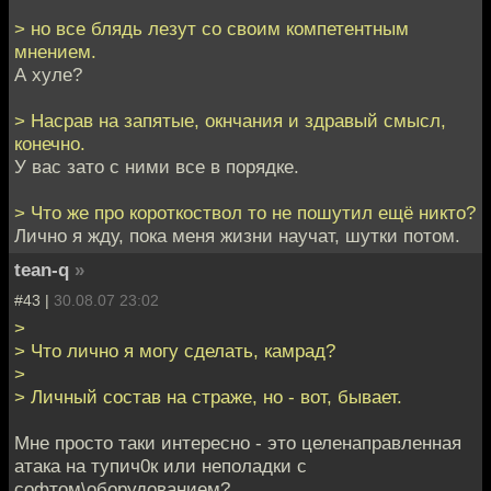
> но все блядь лезут со своим компетентным
мнением.
А хуле?
> Насрав на запятые, окнчания и здравый смысл,
конечно.
У вас зато с ними все в порядке.
> Что же про короткоствол то не пошутил ещё никто?
Лично я жду, пока меня жизни научат, шутки потом.
tean-q
»
#43 |
30.08.07 23:02
>
> Что лично я могу сделать, камрад?
>
> Личный состав на страже, но - вот, бывает.
Мне просто таки интересно - это целенаправленная
атака на тупич0к или неполадки с
софтом\оборудованием?