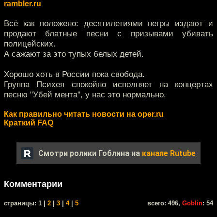
rambler.ru
Всё как положено: десятилетиями негры издают и
продают блатные песни с призывами убивать
полицейских.
А сажают за это тупых белых детей.
Хорошо хоть в России пока свобода.
Группа Психея спокойно исполняет на концертах
песню "Убей мента", у нас это нормально.
Как правильно читать новости на oper.ru
Краткий FAQ
Смотри ролики Гоблина на
канале Rutube
Комментарии
cтраницы: 1 |
2
|
3
|
4
|
5
всего: 496,
Goblin
: 54