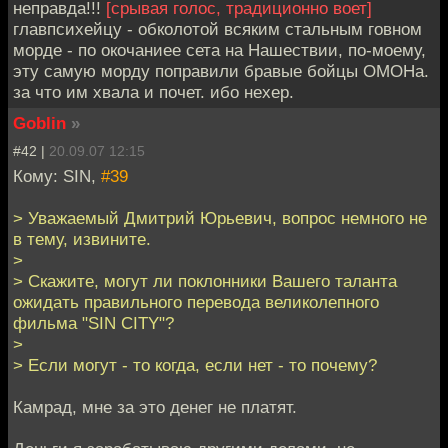
неправда!!!
[срывая голос, традиционно воет]
главпсихейцу - обколотой всяким стальным говном
морде - по окочаниее сета на Нашествии, по-моему,
эту самую морду поправили бравые бойцы ОМОНа.
за что им хвала и почет. ибо нехер.
Goblin
»
#42 |
20.09.07 12:15
Кому: SIN,
#39
> Уважаемый Дмитрий Юрьевич, вопрос немного не
в тему, извините.
>
> Скажите, могут ли поклонники Вашего таланта
ожидать правильного перевода великолепного
фильма "SIN CITY"?
>
> Если могут - то когда, если нет - то почему?
Камрад, мне за это денег не платят.