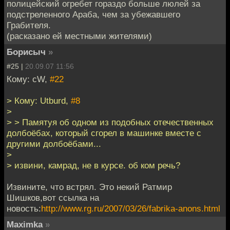
полицейский огребет гораздо больше люлей за
подстреленного Араба, чем за убежавшего
Грабителя.
(расказано ей местными жителями)
Борисыч
»
#25 |
20.09.07 11:56
Кому: cW,
#22
> Кому: Utburd,
#8
>
> > Памятуя об одном из подобных отечественных
долбоёбах, который сгорел в машинке вместе с
другими долбоёбами...
>
> извини, камрад, не в курсе. об ком речь?
Извините, что встрял. Это некий Ратмир
Шишков,вот ссылка на
новость:
http://www.rg.ru/2007/03/26/fabrika-anons.html
Maximka
»