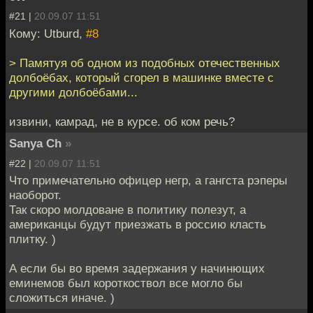
#21 |
20.09.07 11:51
Кому: Utburd,
#8
> Памятуя об одном из подобных отечественных
долбоёбах, который сгорел в машинке вместе с
другими долбоёбами...
извини, камрад, не в курсе. об ком речь?
Sanya Ch
»
#22 |
20.09.07 11:51
Что примечательно офицер негр, а гангста рэперы
наоборот.
Так скоро молдоване в политику полезут, а
американцы будут приезжать в россию класть
плитку. )
А если бы во время задержания у начинющих
еминемов был короткоствол все могло бы
сложиться иначе. )