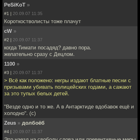
PeSiKoT
»
#1 |
20.09.07 11:35
Короткостволисты тоже плачут
cW
»
#2 |
20.09.07 11:37
когда Тимати посадяд? давно пора.
желательно сразу с Децлом.
1100
»
#3 |
20.09.07 11:37
> Всё как положено: негры издают блатные песни с
призывами убивать полицейских годами, а сажают
за это тупых белых детей.
"Везде одно и то же. А в Антарктиде вдобавок ещё и
холодно". (c)
Zeus
»
долбоёб
#4 |
20.09.07 11:37
Это наезд на свободу слова или превентивные меры