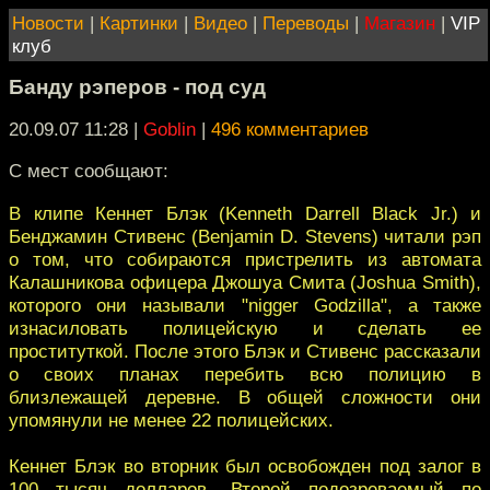
Новости
|
Картинки
|
Видео
|
Переводы
|
Магазин
|
VIP
клуб
Банду рэперов - под суд
20.09.07 11:28
|
Goblin
|
496 комментариев
C мест сообщают:
В клипе Кеннет Блэк (Kenneth Darrell Black Jr.) и
Бенджамин Стивенс (Benjamin D. Stevens) читали рэп
о том, что собираются пристрелить из автомата
Калашникова офицера Джошуа Смита (Joshua Smith),
которого они называли "nigger Godzilla", а также
изнасиловать полицейскую и сделать ее
проституткой. После этого Блэк и Стивенс рассказали
о своих планах перебить всю полицию в
близлежащей деревне. В общей сложности они
упомянули не менее 22 полицейских.
Кеннет Блэк во вторник был освобожден под залог в
100 тысяч долларов. Второй подозреваемый по