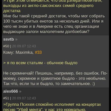
> При этом отмечается, что оба рэпера-любителя,
выходцы из англо-саксонских семей среднего
достатка
Мне бы такой средний достаток, чтобы мог собрать
100 тысяч убитых енотов за несколько дней. Или я
чего не знаю и в Америке есть спец организации
выдающие залоги малолетним долбоебам?
ssvtb
»
#50 |
20.09.07 12:43
Кому: Maximka,
#33
> я по всем статьям - обычное быдло
Не скромничай! Пишешь, например, без ошибок. По-
моему, скромное и грамотное быдло - это необычно.
Так что, если ты и быдло, то замечательное. :)
alex666
»
#51 |
20.09.07 12:43
>Группа Психея спокойно исполняет на концертах
песню "Убей мента", у нас это нормально.