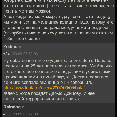
которые сидели или какие-другие приблатненные -
то это понять можно (я не оправдываю, я говорю, что
понять мотивы можно).
А вот когда белые мажоры пургу гонят - это пиздец,
им молиться на милицию/полицию надо, потому что
это единственная преграда между ними и быдлом
(оскорбить никого не хочу, кстати, я по всем статьям
- обычное быдло)
Zodiac
»
#34 |
20.09.07 12:06
Ну собственно ничего удевительного. Вон в Польше
посадили на 25 лет писателя детективов. Уж больно
в его книге все совпадало с недавними убийствами
произошедшими в ихней округе. Дескать если все
по книге совпало-значиццо он и совершил.
http://www.lenta.ru/news/2007/09/05/bala/
Ждемс когда посадят Дарью Донцову. У неё
сплошной террор и насилие в книгах...
Raindog
»
#35 |
20.09.07 12:08