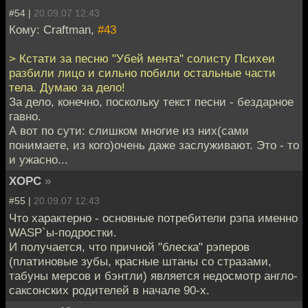
#54 |
20.09.07 12:43
Кому: Craftman,
#43
> Кстати за песню "Убей мента" солисту Психеи
разбили лицо и сильно побили остальные части
тела. Думаю за дело!
За дело, конечно, поскольку текст песни - бездарное
гавно.
А вот по сути: слишком многие из них(сами
понимаете, из кого)очень даже заслуживают. Это - то
и ужасно...
XOPC
»
#55 |
20.09.07 12:43
Что характерно - основные потребители рэпа именно
WASP`ы-подростки.
И получается, что причной "блеска" рэперов
(платиновые зубы, красные штаны со стразами,
табуны мерсов и бэнтли) является недосмотр англо-
саксонских родителей в начале 90-х.