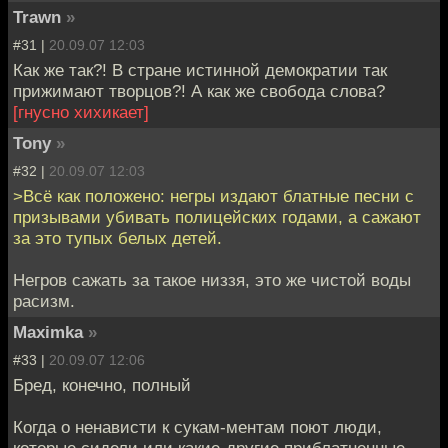
Trawn
»
#31 |
20.09.07 12:03
Как же так?! В стране истинной демократии так
прижимают творцов?! А как же свобода слова?
[гнусно хихикает]
Tony
»
#32 |
20.09.07 12:03
>Всё как положено: негры издают блатные песни с
призывами убивать полицейских годами, а сажают
за это тупых белых детей.
Негров сажать за такое низзя, это же чистой воды
расизм.
Maximka
»
#33 |
20.09.07 12:06
Бред, конечно, полный
Когда о ненависти к сукам-ментам поют люди,