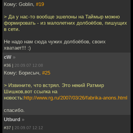
Кому: Goblin,
#19
> Да у нас-то вообще эшелоны на Таймыр можно
формировать - из малолетних долбоёбов, пишущих
в сети.
Не надо нам сюда чужих долбоёбов, своих
хватает!!! :)
cW
»
#36 |
20.09.07 12:08
Кому: Борисыч,
#25
> Извините, что встрял. Это некий Ратмир
Шишков,вот ссылка на
новость:
http://www.rg.ru/2007/03/26/fabrika-anons.html
спасибо.
Utburd
»
#37 |
20.09.07 12:12