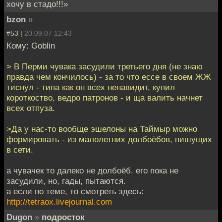
хочу в стадо!!!»
bzon
»
#53 |
20.09.07 12:43
Кому: Goblin
> В Перми чувака засудили третьего дня (не знаю
правда чем кончилось) - за то что ессе в своем ЖЖ
тиснул - типа как он всех ненавидит, купил
короткоство, ведро патронов - и ща валить начнет
всех отпуза.
>Да у нас-то вообще эшелоны на Таймыр можно
формировать - из малолетних долбоёбов, пишущих
в сети.
а чувачек то далеко не долбоёб. его пока не
засудили, но, гады, пытаются.
а если по теме, то смотреть здесь:
http://tetraox.livejournal.com
Dugon
»
подросток