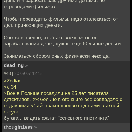
Деньги я зарабатываю другими делами, не
переводами фильмов.
Чтобы переводить фильмы, надо отвлекаться от
дел, приносящих деньги.
Соответственно, чтобы отвлечь меня от
зарабатывания денег, нужны ещё б0льшие деньги.
Заниматься сбором оных физически некогда.
dead_ng
»
#43 |
20.09.07 12:15
>Zodiac
># 34
>Вон в Польше посадили на 25 лет писателя
детективов. Уж больно в его книге все совпадало с
недавними убийствами произошедшими в ихней
округе.
бугага... видать фанат "основного инстинкта"
thought1ess
»