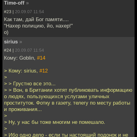
Time-off
»
#23 |
20.09.07 11:54
Как там, дай Бог памяти....
"Нахер полицию, йо, нахер!"
о)
sirius
»
#24 |
20.09.07 11:54
Кому: Goblin,
#14
> Кому: sirius,
#12
>
> > Грустно все это...
> > Вон, в Британии хотят публиковать информацию
о людях, пользующихся услугами уличных
проституток. Фотку в газету, телегу по месту работы
и проживания...
>
> Ну, у нас бы тоже многим не помешало.
>
> Ибо одно дело - если ты настоящий подонок и не