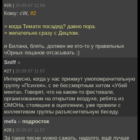
#26 |
20.09.07 11:56
Кому: cW,
#2
> когда Тимати посадяд? давно пора.
> желательно сразу с Децлом.
и Билана, блять, должен же кто-то у правельных
чОрных поцанов отсасывать :)
Sniff
»
#27 |
20.09.07 11:57
Интересно, когда у нас прижмут умопомрачительную
группу «Психея», с ее бессмертным хитом «Убей
мента». Говорят, что на каком-то фестивале,
организованном на открытом воздухе, ребята из
ОМОНа, стоявшие в оцеплении, уже провели с
коллективом группы разъяснительную беседу.
mefa
»
подросток
#28 |
20.09.07 11:57
За такие песни нужно сажать. надолго. ещё лучше