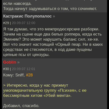
если навсегда.
Тогда начнут задумываться о том, что сочиняют.
Кастракис Полупопалос
»
#29 |
20.09.07 12:00
Я так думаю, что это межпродюсерские разборки.
Зачем на сцене еще два белых рэппера, когда есть
Эминем? Это может нарушить баланс сил, хе-хе.
Вот что значит настоящий чОрный пеар. Ни в каких
средствах не стесняются, в ход даже пущены
цепные псы от цензуры.
Goblin
»
#30 |
20.09.07 12:01
Кому: Sniff,
#28
> Интересно, когда у нас прижмут
умопомрачительную группу «Психея», с ее
бессмертным хитом «Убей мента».
Добавил, спасибо.