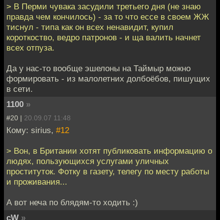
> В Перми чувака засудили третьего дня (не знаю
правда чем кончилось) - за то что ессе в своем ЖЖ
тиснул - типа как он всех ненавидит, купил
короткоство, ведро патронов - и ща валить начнет
всех отпуза.
Да у нас-то вообще эшелоны на Таймыр можно
формировать - из малолетних долбоёбов, пишущих
в сети.
1100
»
#20 |
20.09.07 11:48
Кому: sirius,
#12
> Вон, в Британии хотят публиковать информацию о
людях, пользующихся услугами уличных
проституток. Фотку в газету, телегу по месту работы
и проживания...
А вот неча по блядям-то ходить :)
cW
»