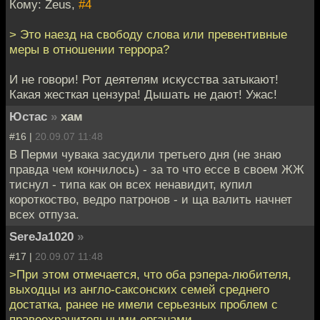
Кому: Zeus,
#4
> Это наезд на свободу слова или превентивные
меры в отношении террора?
И не говори! Рот деятелям искусства затыкают!
Какая жесткая цензура! Дышать не дают! Ужас!
Юстас
»
хам
#16 |
20.09.07 11:48
В Перми чувака засудили третьего дня (не знаю
правда чем кончилось) - за то что ессе в своем ЖЖ
тиснул - типа как он всех ненавидит, купил
короткоство, ведро патронов - и ща валить начнет
всех отпуза.
SereJa1020
»
#17 |
20.09.07 11:48
>При этом отмечается, что оба рэпера-любителя,
выходцы из англо-саксонских семей среднего
достатка, ранее не имели серьезных проблем с
правоохранительными органами