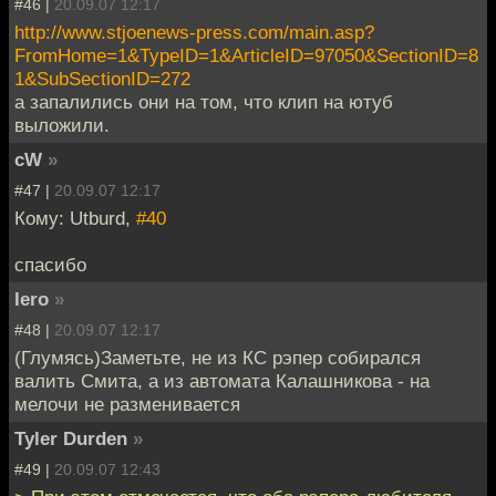
#46 |
20.09.07 12:17
http://www.stjoenews-press.com/main.asp?
FromHome=1&TypeID=1&ArticleID=97050&SectionID=8
1&SubSectionID=272
а запалились они на том, что клип на ютуб
выложили.
cW
»
#47 |
20.09.07 12:17
Кому: Utburd,
#40
спасибо
Iero
»
#48 |
20.09.07 12:17
(Глумясь)Заметьте, не из КС рэпер собирался
валить Смита, а из автомата Калашникова - на
мелочи не разменивается
Tyler Durden
»
#49 |
20.09.07 12:43