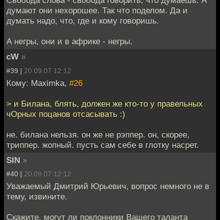
Свобода слова - свобода говорить, что думаешь. А
думают они нехорошее. Так что поделом. Да и
думать надо, что, где и кому говоришь.
А негры, они и в африке - негры.
cW
»
#39 |
20.09.07 12:12
Кому: Maximka,
#26
> и Билана, блять, должен же кто-то у правельных
чОрных поцанов отсасывать :)
не. билана нельзя. он же не рэппер. он, скорее,
триппер. жопный. пусть сам себе в глотку насрет.
SIN
»
#40 |
20.09.07 12:12
Уважаемый Дмитрий Юрьевич, вопрос немного не в
тему, извините.
Скажите, могут ли поклонники Вашего таланта