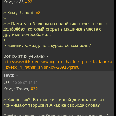
Кому: cW,
#22
> Кому: Utburd,
#8
>
> > Памятуя об одном из подобных отечественных
долбоёбах, который сгорел в машинке вместе с
другими долбоёбами...
>
> извини, камрад, не в курсе. об ком речь?
Вот об этих уебанах -
http://www.ibk.ru/news/pogib_uchastnik_proekta_fabrika
_zvezd_4_ratmir_shishkov-28916/print/
ssvtb
»
#38 |
20.09.07 12:12
Кому: Trawn,
#32
> Как же так?! В стране истинной демократии так
прижимают творцов?! А как же свобода слова?