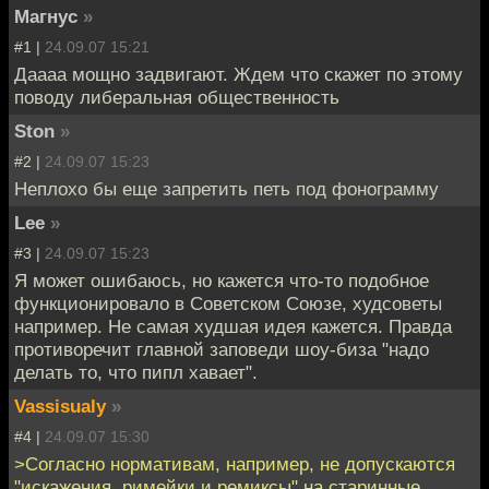
Магнус
»
#1 |
24.09.07 15:21
Даааа мощно задвигают. Ждем что скажет по этому
поводу либеральная общественность
Ston
»
#2 |
24.09.07 15:23
Неплохо бы еще запретить петь под фонограмму
Lee
»
#3 |
24.09.07 15:23
Я может ошибаюсь, но кажется что-то подобное
функционировало в Советском Союзе, худсоветы
например. Не самая худшая идея кажется. Правда
противоречит главной заповеди шоу-биза "надо
делать то, что пипл хавает".
Vassisualy
»
#4 |
24.09.07 15:30
>Согласно нормативам, например, не допускаются
"искажения, римейки и ремиксы" на старинные