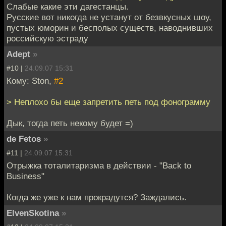
Слабые какие эти дагестанцы.
Русские вот никогда не устанут от безвкусных шоу,
пустых юморин и бесполых существ, наводнивших
российскую эстраду
Adept
»
#10 |
24.09.07 15:31
Кому: Ston,
#2
> Неплохо бы еще запретить петь под фонограмму
Дык, тогда петь некому будет =)
de Fetos
»
#11 |
24.09.07 15:31
Отрыжка тоталитаризма в действии - "Back to
Business"
Когда же уже к нам прокрадутся? Заждались.
ElvenSkotina
»