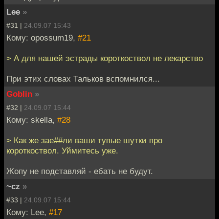
Lee
»
#31 |
24.09.07 15:43
Кому: opossum19,
#21
> А для нашей эстрады короткоствол не лекарство
При этих словах Тальков вспомнился...
Goblin
»
#32 |
24.09.07 15:44
Кому: skella,
#28
> Как же зае##ли ваши тупые шутки про
короткоствол. Уймитесь уже.
Жопу не подставляй - ебать не будут.
~cz
»
#33 |
24.09.07 15:44
Кому: Lee,
#17