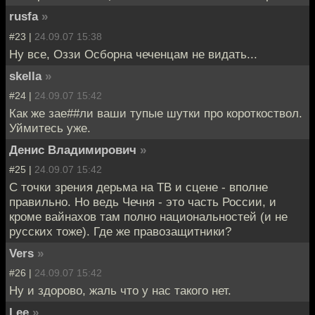
rusfa
»
#23 |
24.09.07 15:38
Ну все, Оззи Осборна чеченцам не видать...
skella
»
#24 |
24.09.07 15:42
Как же зае##ли ваши тупые шутки про короткоствол.
Уймитесь уже.
Денис Владимирович
»
#25 |
24.09.07 15:42
С точки зрения дерьма на ТВ и сцене - вполне
правильно. Но ведь Чечня - это часть России, и
кроме вайнахов там полно национальностей (и не
русских тоже). Где же правозащитники?
Vers
»
#26 |
24.09.07 15:42
Ну и здорово, жаль что у нас такого нет.
Lee
»