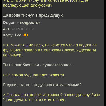
> ДЮ, может тиснуть в качестве новости для
последующей дискуссии?
Да вроде тиснул в предыдущую.
Dugon
»
подросток
#40 |
24.09.07 15:54
Кому: Lee,
#3
> Я может ошибаюсь, но кажется что-то подобное
функционировало в Советском Союзе, худсоветы
например.
Ты не ошибаешься - сущестововало.
>Не самая худшая идея кажется.
Родной, ты, по - ходу, совсем маленький?
> Правда противоречит главной заповеди шоу-биза
"надо делать то, что пипл хавает.