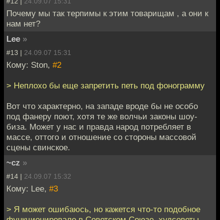
#12 |
24.09.07 15:31
Почему мы так терпимы к этим товарищам , а они к
нам нет?
Lee
»
#13 |
24.09.07 15:31
Кому: Ston,
#2
> Неплохо бы еще запретить петь под фонограмму
Вот что характерно, на западе вроде бы не особо
под фанеру поют, хотя те же волчьи законы шоу-
биза. Может у нас и правда народ потребляет в
массе, оттого и отношение со стороны массовой
сцены свинское.
~cz
»
#14 |
24.09.07 15:32
Кому: Lee,
#3
> Я может ошибаюсь, но кажется что-то подобное
функционировало в Советском Союзе, худсоветы