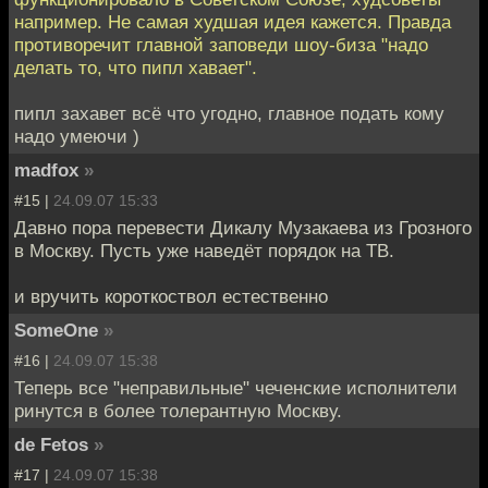
например. Не самая худшая идея кажется. Правда
противоречит главной заповеди шоу-биза "надо
делать то, что пипл хавает".
пипл захавет всё что угодно, главное подать кому
надо умеючи )
madfox
»
#15 |
24.09.07 15:33
Давно пора перевести Дикалу Музакаева из Грозного
в Москву. Пусть уже наведёт порядок на ТВ.
и вручить короткоствол естественно
SomeOne
»
#16 |
24.09.07 15:38
Теперь все "неправильные" чеченские исполнители
ринутся в более толерантную Москву.
de Fetos
»
#17 |
24.09.07 15:38