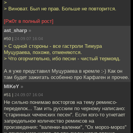
>
> Виноват. Был не прав. Больше не повторится.
[Рж0т в полный рост]
ast_sharp
»
#50 |
24.09.07 16:04
> C одной стороны - все гастроли Тимура
Муцураева, похоже, отменяются.
> Что огорчительно, ибо песни - чистый термояд.
А я уже представил Муцураева в кремле :-) Как он
там будет зажигать особенно про Карфаген и прочее.
MIKeY
»
#51 |
24.09.07 16:04
Не сильно понимаю восторгов на тему ремиксо-
переделок... Там ить русским по черному написано:
"старинных чеченских песен". Если кого-то угнетает
запредельное количество ремиксов на
произведения: "валенки-валенки", "Ох мороз-мороз"