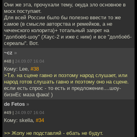
Они же эта, прочухали тему, окуда зло основное в
моск поступает.
Для всей России было бы полезно ввести то же
самое (в смысле авторства и ремейков, а не
чеченского колорита)+ тотальный запрет на
"долбоёб-шоу" (Хаус-2 и иже с ним) и все "долбоёб-
сереалы". Вот.
~cz
»
#48 |
24.09.07 16:04
Кому: Lee,
#38
>Т.е. на сцене гавно и поэтому народ слушает, или
народ готов слушать гавно и поэтому оно на сцене.
если есть спрос - то есть и предложение....шоу-
бизнЕс маза фака! )
de Fetos
»
#49 |
24.09.07 16:04
Кому: skella,
#34
>> Жопу не подставляй - ебать не будут.