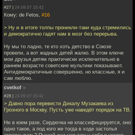
#27 |
24.09.07 15:42
Кому: de Fetos,
#16
> Ну и в итоге толпы проникли-таки куда стремились
и демократично гадят нам в мозг без перерыва.
Ну мы то ладно, те кто хоть детство в Союзе
провели, а вот жадных детей жалко. В этом ключе
мои друзья детям практически исключительно в
раннем возрасте советские мультики показывают.
Антидемократичные совершенно, но классные, я и
сам люблю.
cvetkof
»
#28 |
24.09.07 15:42
> Давно пора перевести Дикалу Музакаева из
Грозного в Москву. Пусть уже наведёт порядок на ТВ.
Ни в коем разе, Сердючка не классифицируется, оно
одно такое, а под кого же тогда в ходе застолья
отплясывать? Пускай они уже там у себя в уголке