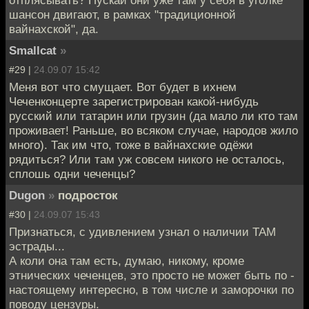
шансон двигают, в рамках "традиционной
вайнахской", да.
Smallcat
»
#29 |
24.09.07 15:42
Меня вот что смущает. Вот будет в ихнем
Чеченконцерте зарегистрирован какой-нибудь
русский или татарин или грузин (да мало ли кто там
проживает! Раньше, во всяком случае, народов жило
много). Так им что, тоже в вайнахские одёжи
рядиться? Или там уж совсем никого не осталось,
сплошь одни чеченцы?
Dugon
»
подросток
#30 |
24.09.07 15:43
Признаться, с удивлением узнал о наличии ТАМ
эстрады...
А коли она там есть, думаю, никому, кроме
этнических чеченцев, это просто не может быть по -
настоящему интересно, в том числе и заморочки по
поводу цензуры.