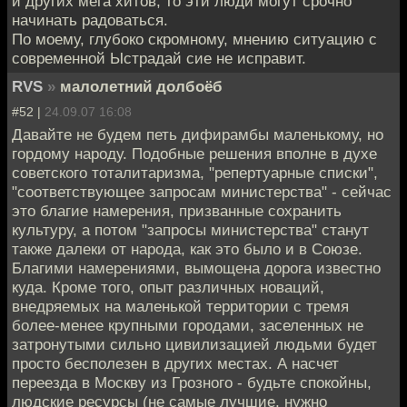
и других мега хитов, то эти люди могут срочно
начинать радоваться.
По моему, глубоко скромному, мнению ситуацию с
современной Ыстрадай сие не исправит.
RVS
»
малолетний долбоёб
#52 |
24.09.07 16:08
Давайте не будем петь дифирамбы маленькому, но
гордому народу. Подобные решения вполне в духе
советского тоталитаризма, "репертуарные списки",
"соответствующее запросам министерства" - сейчас
это благие намерения, призванные сохранить
культуру, а потом "запросы министерства" станут
также далеки от народа, как это было и в Союзе.
Благими намерениями, вымощена дорога известно
куда. Кроме того, опыт различных новаций,
внедряемых на маленькой территории с тремя
более-менее крупными городами, заселенных не
затронутыми сильно цивилизацией людьми будет
просто бесполезен в других местах. А насчет
переезда в Москву из Грозного - будьте спокойны,
людские ресурсы (не самые лучшие, нужно