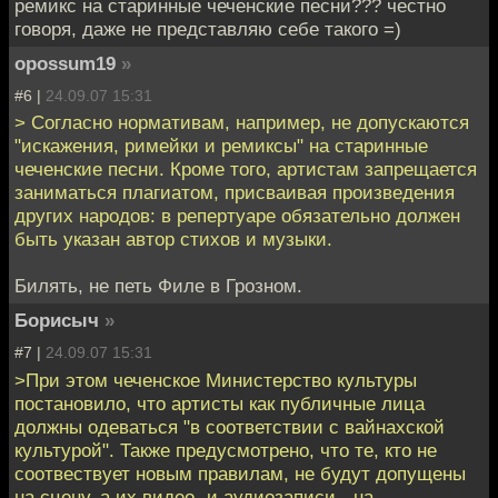
ремикс на старинные чеченские песни??? честно
говоря, даже не представляю себе такого =)
opossum19
»
#6 |
24.09.07 15:31
> Согласно нормативам, например, не допускаются
"искажения, римейки и ремиксы" на старинные
чеченские песни. Кроме того, артистам запрещается
заниматься плагиатом, присваивая произведения
других народов: в репертуаре обязательно должен
быть указан автор стихов и музыки.
Билять, не петь Филе в Грозном.
Борисыч
»
#7 |
24.09.07 15:31
>При этом чеченское Министерство культуры
постановило, что артисты как публичные лица
должны одеваться "в соответствии с вайнахской
культурой". Также предусмотрено, что те, кто не
соотвествует новым правилам, не будут допущены
на сцену, а их видео- и аудиозаписи - на