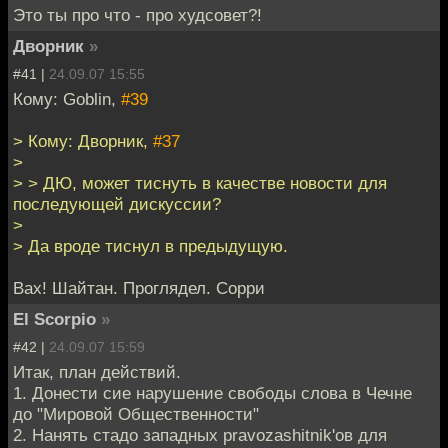
Это ты про что - про худсовет?!
Дворник
»
#41 |
24.09.07 15:55
Кому: Goblin,
#39
> Кому: Дворник,
#37
>
> > ДЮ, может тиснуть в качестве новости для
последующей дискуссии?
>
> Да вроде тиснул в предыдущую.
Вах! Шайтан. Проглядел. Сорри
El Scorpio
»
#42 |
24.09.07 15:59
Итак, план действий.
1. Донести сие нарушение свободы слова в Чечне
до "Мировой Общественности"
2. Нанять стадо западных pravozashitnik'ов для