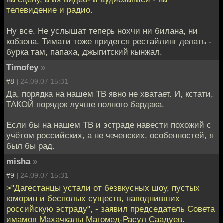
телевидение и радио.
Ну все. Не услышат теперь нохчи ни билана, ни
кобзона. Тимати тоже придется рестайлинг делать -
бурка там, папаха, джыгитский кынжал.
Timofey
»
#8 |
24.09.07 15:31
Да, порядка на нашем ТВ явно не хватает. И, кстати,
ТАКОЙ порядок лучше полного бардака.
Если бы на нашем ТВ и эстраде навести похожий с
учётом российских, а не чеченских, особенностей, я
был бы рад.
misha
»
#9 |
24.09.07 15:31
>"Дагестанцы устали от безвкусных шоу, пустых
юморин и бесполых существ, наводнивших
российскую эстраду", - заявил председатель Совета
имамов Махачкалы Магомед-Расул Саадуев.