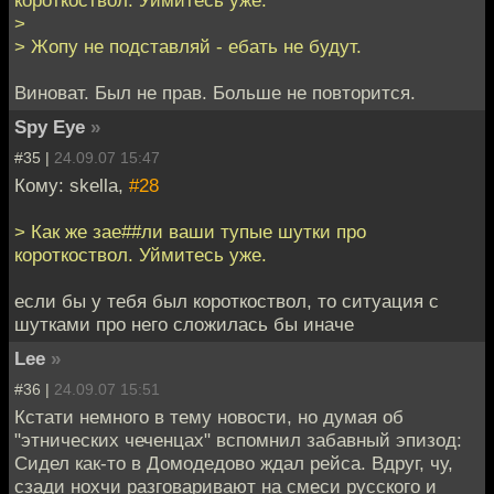
короткоствол. Уймитесь уже.
>
> Жопу не подставляй - ебать не будут.
Виноват. Был не прав. Больше не повторится.
Spy Eye
»
#35 |
24.09.07 15:47
Кому: skella,
#28
> Как же зае##ли ваши тупые шутки про
короткоствол. Уймитесь уже.
если бы у тебя был короткоствол, то ситуация с
шутками про него сложилась бы иначе
Lee
»
#36 |
24.09.07 15:51
Кстати немного в тему новости, но думая об
"этнических чеченцах" вспомнил забавный эпизод:
Сидел как-то в Домодедово ждал рейса. Вдруг, чу,
сзади нохчи разговаривают на смеси русского и