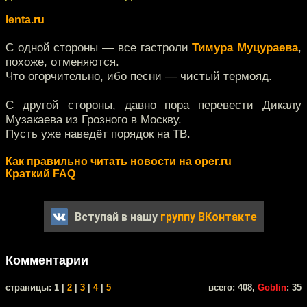
lenta.ru
C одной стороны — все гастроли
Тимура Муцураева
,
похоже, отменяются.
Что огорчительно, ибо песни — чистый термояд.
С другой стороны, давно пора перевести Дикалу
Музакаева из Грозного в Москву.
Пусть уже наведёт порядок на ТВ.
Как правильно читать новости на oper.ru
Краткий FAQ
Вступай в нашу
группу ВКонтакте
Комментарии
cтраницы: 1 |
2
|
3
|
4
|
5
всего: 408,
Goblin
: 35