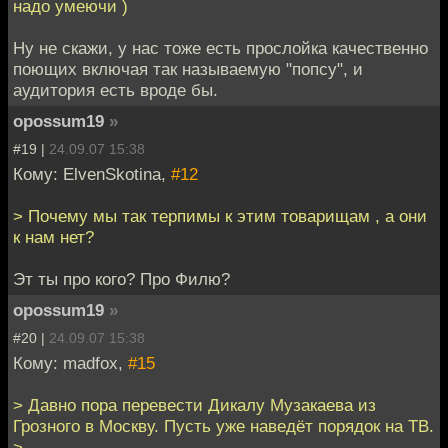
надо умеючи )
Ну не скажи, у нас тоже есть прослойка качественно
поющих включая так называемую "попсу", и
аудитория есть вроде бы.
opossum19
»
#19 |
24.09.07 15:38
Кому: ElvenSkotina,
#12
> Почему мы так терпимы к этим товарищам , а они
к нам нет?
Эт ты про кого? Про Филю?
opossum19
»
#20 |
24.09.07 15:38
Кому: madfox,
#15
> Давно пора перевести Дикалу Музакаева из
Грозного в Москву. Пусть уже наведёт порядок на ТВ.
>