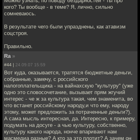
Можно узнать, по поводу бездарностей - ты про
кого? Ты вообще - в теме? Я, лично, сильно
сомневаюсь.
В результате чего были упразднены, как атавизм
соцстроя.
Правильно.
Ra
»
#44 |
24.09.07 15:59
Вот куда, оказывается, тратятся бюджетные деньги,
собранные, замечу, с российского
налогоплательщика - на вайнахскую "культуру" (уже
одно это словосочетание, вызывает прям жгучий
интерес - че ж за культура такая, чем знаменита, во
что встанет российскому народу,и что ему, народу
этому, может предложить за потраченные деньги?).
А сама мысль интересная, да. Интересно, к примеру,
подумать на досуге - а чью культуру, собственно,
культуру какого народа, нонче впаривают нам
масмедиа разные? А кто за это плотит? А зачем он