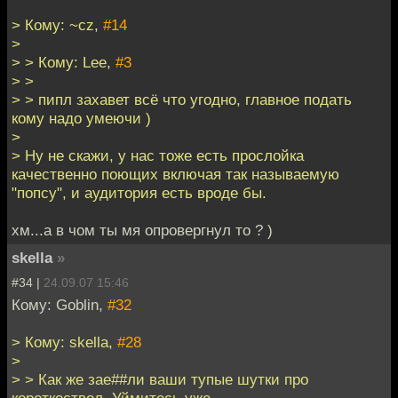
> Кому: ~cz,
#14
>
> > Кому: Lee,
#3
> >
> > пипл захавет всё что угодно, главное подать
кому надо умеючи )
>
> Ну не скажи, у нас тоже есть прослойка
качественно поющих включая так называемую
"попсу", и аудитория есть вроде бы.
хм...а в чом ты мя опровергнул то ? )
skella
»
#34 |
24.09.07 15:46
Кому: Goblin,
#32
> Кому: skella,
#28
>
> > Как же зае##ли ваши тупые шутки про