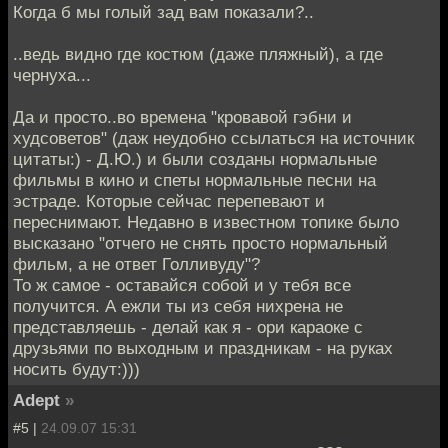
Когда б мы голый зад вам показали?..
..ведь видно где костюм (даже пляжный), а где
чернуха...
Да и просто..во времена "кровавой гэбни и
худсоветов" (даж неудобно ссылаться на источник
цитаты:) - Д.Ю.) и были созданы нормальные
фильмы в кино и спеты нормальные песни на
эстраде. Которые сейчас перепевают и
переснимают. Недавно в известном топике было
высказано "отчего не снять просто нормальный
фильм, а не ответ Голливуду"?
То ж самое - оставайся собой и у тебя все
получится. А ежли ты из себя нихрена не
представляешь - делай как я - ори караоке с
друзьями по выходным и праздникам - на руках
носить будут:)))
Adept
»
#5 |
24.09.07 15:31