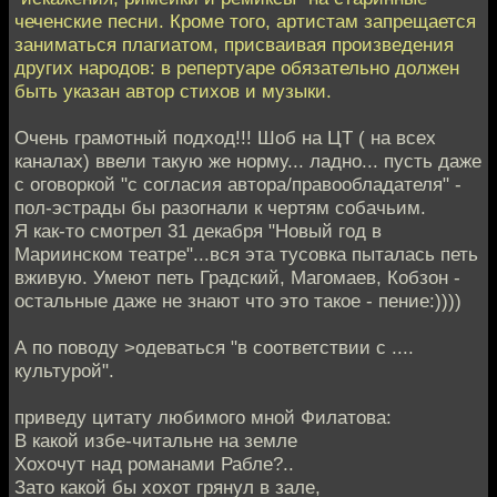
чеченские песни. Кроме того, артистам запрещается
заниматься плагиатом, присваивая произведения
других народов: в репертуаре обязательно должен
быть указан автор стихов и музыки.
Очень грамотный подход!!! Шоб на ЦТ ( на всех
каналах) ввели такую же норму... ладно... пусть даже
с оговоркой "с согласия автора/правообладателя" -
пол-эстрады бы разогнали к чертям собачьим.
Я как-то смотрел 31 декабря "Новый год в
Мариинском театре"...вся эта тусовка пыталась петь
вживую. Умеют петь Градский, Магомаев, Кобзон -
остальные даже не знают что это такое - пение:))))
А по поводу >одеваться "в соответствии с ....
культурой".
приведу цитату любимого мной Филатова:
В какой избе-читальне на земле
Хохочут над романами Рабле?..
Зато какой бы хохот грянул в зале,