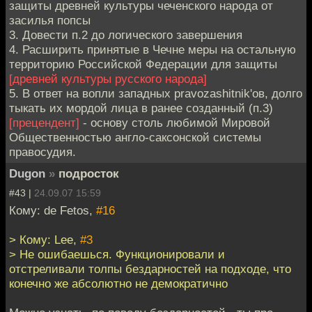
защиты древней культуры чеченского народа от
засилья попсы
3. Довести п.2 до логического завершения
4. Расширить принятые в Чечне меры на остальную
территорию Российской Федерации для защиты
[древней культуры русского народа]
5. В ответ на вопли западных pravozashitnik'ов, долго
тыкать их мордой лица в ранее созданный (п.3)
[прецендент]
- основу столь любимой Мировой
Общественностью англо-саксонской системы
правосудия.
Dugon
»
подросток
#43 |
24.09.07 15:59
Кому: de Fetos,
#16
> Кому: Lee,
#3
> Не ошибаешься. Функционировали и
отстреливали толпы бездарностей на подходе, что
конечно же абсолютно не демократично