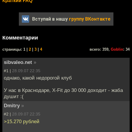
Краткий FAQ
Вступай в нашу
группу ВКонтакте
Комментарии
cтраницы: 1 |
2
|
3
|
4
всего: 359,
Goblin
: 34
sibvaleo.net
»
#1 |
28.09.07 22:35
однако, какой недорогой клуб
У нас в Краснодаре, X-Fit до 30 000 доходит - жаба
душит :(
Dmitry
»
#2 |
28.09.07 22:35
>15.270 рублей