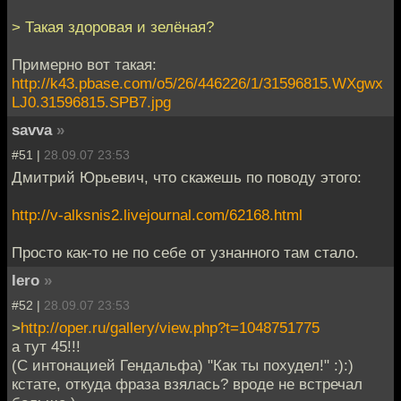
> Такая здоровая и зелёная?
Примерно вот такая:
http://k43.pbase.com/o5/26/446226/1/31596815.WXgwx
LJ0.31596815.SPB7.jpg
savva
»
#51 |
28.09.07 23:53
Дмитрий Юрьевич, что скажешь по поводу этого:
http://v-alksnis2.livejournal.com/62168.html
Просто как-то не по себе от узнанного там стало.
Iero
»
#52 |
28.09.07 23:53
>
http://oper.ru/gallery/view.php?t=1048751775
а тут 45!!!
(С интонацией Гендальфа) "Как ты похудел!" :):)
кстате, откуда фраза взялась? вроде не встречал