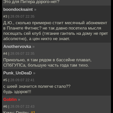
Это для Питера дорого-нет?
boondocksaint
»
#3 |
28.09.07 22:35
Д.Ю., сколько примерно стоит месячный абонемент
в Планете Фитнес? не так давно посетила мысля
посещать сей клуб (тягание гантель на дому не прет
абсолютно), а цен никто не знает.
Anothervovka
»
#4 |
28.09.07 22:35
Прикольно, я там рядом в бассейне плавал,
СПбГУПСа, большую часть года там тихо.
Punk_UnDeaD
»
#5 |
28.09.07 22:41
с шеей значится полегче стало??
будь здоров!!!
Goblin
»
#6 |
28.09.07 22:43
Кому: Dmitry,
#1