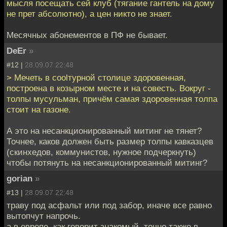
мысля посещать сей клуб (тягание гантель на дому
не прет абсолютно), а цен никто не знает.
Месячных абонементов в ПФ не бывает.
DeEr
»
#12 |
28.09.07 22:48
> Мечеть в coolтурной столице здоровенная,
построена в козырном месте и на совесть. Вокруг -
толпы мусульман, причём самая здоровенная толпа
стоит на газоне.
А это на несанкционированный митинг не тянет?
Точнее, каков должен быть размер толпы кавказцев
(скинхедов, коммунистов, нужное подчеркнуть)
чтобы потянуть на несанкционированный митинг?
gorian
»
#13 |
28.09.07 22:48
траву под асфальт или под забор, иначе все равно
вытопчут напрочь.
а в европе, как говорит знакомый, точно также в