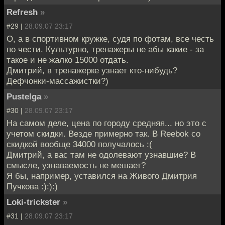
Refresh
»
#29 |
28.09.07 23:17
О, а в спортивном кружке, судя по фотам, все честь
по чести. Культурно, тренажеры не абы какие - за
такое и не жалко 15000 отдать.
Дмитрий, в тренажерке узнает кто-нибудь?
Дефчонки-массажистки?)
Pustelga
»
#30 |
28.09.07 23:17
На самом деле, цена по городу средняя... но это с
учетом скидки. Везде примерно так. В Reebok со
скидкой вообще 34000 получалось :(
Дмитрий, а вас там не одолевают узнавшие? В
смысле, узнаваемость не мешает?
Я бы, например, уставился на Живого Дмитрия
Пучкова :):):)
Loki-trickster
»
#31 |
28.09.07 23:17