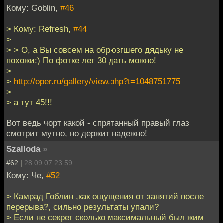
Кому: Goblin,
#46
> Кому: Refresh,
#44
>
> > О, а Вы совсем на обрюзгшего дядьку не
похожи:) По фотке лет 30 дать можно!
>
>
http://oper.ru/gallery/view.php?t=1048751775
>
> а тут 45!!!
Вот ведь чорт какой - спрятанный правый глаз
смотрит мутно, но держит надежно!
Szalloda
»
#62 |
28.09.07 23:59
Кому: Че,
#52
> Камрад Гоблин ,как ощущения от занятий после
перерыва?, сильно результаты упали?
> Если не секрет сколько максимальный был жим