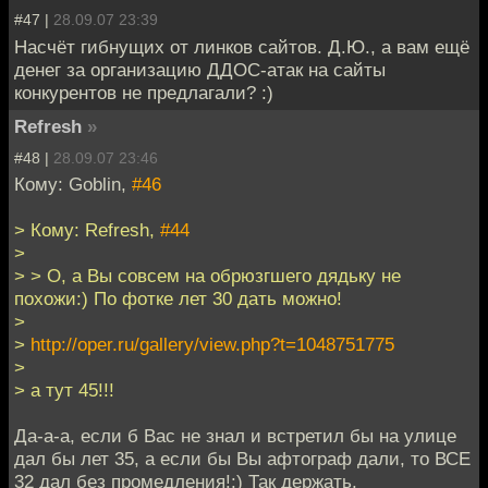
#47 |
28.09.07 23:39
Насчёт гибнущих от линков сайтов. Д.Ю., а вам ещё
денег за организацию ДДОС-атак на сайты
конкурентов не предлагали? :)
Refresh
»
#48 |
28.09.07 23:46
Кому: Goblin,
#46
> Кому: Refresh,
#44
>
> > О, а Вы совсем на обрюзгшего дядьку не
похожи:) По фотке лет 30 дать можно!
>
>
http://oper.ru/gallery/view.php?t=1048751775
>
> а тут 45!!!
Да-а-а, если б Вас не знал и встретил бы на улице
дал бы лет 35, а если бы Вы афтограф дали, то ВСЕ
32 дал без промедления!:) Так держать.