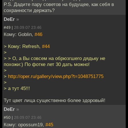
P.S. Дадите пару советов на будущее, как себя в
сохранности держать?
DeEr
»
#49 |
28.09.07 23:46
Кому: Goblin,
#46
> Кому: Refresh,
#44
>
> > О, а Вы совсем на обрюзгшего дядьку не
похожи:) По фотке лет 30 дать можно!
>
>
http://oper.ru/gallery/view.php?t=1048751775
>
> а тут 45!!!
Тут цвет лица существенно более здоровый!
DeEr
»
#50 |
28.09.07 23:46
Кому: opossum19,
#45