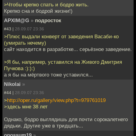
>Чтобы крепко спать и бодро жить.
Крепко сна и бодрой жизни!)
APXIM@G
»
подросток
#43 |
28.09.07 23:36
>Плюс выдали конверт от заведения Васаби-ко
(умирать нечему)
сайт находится в разработке... серьёзное заведение.
>Я бы, например, уставился на Живого Дмитрия
Пучкова :):):)
а я бы на мёртвого тоже уставился...
Nikolai
»
#44 |
28.09.07 23:36
>
http://oper.ru/gallery/view.php?t=979761019
>здесь мне 38 лет
Однако, бодро выглядишь для почти сорокалетнего
дядьки. Другие уже в тридцать...
opossum19
»