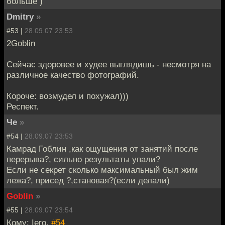
больше )
Dmitry
»
#53 |
28.09.07 23:53
2Goblin
Сейчас здоровее и худее выглядишь - несмотря на
различное качество фотографий.
Короче: возмудел и похужал)))
Респект.
Че
»
#54 |
28.09.07 23:53
Камрад Гоблин ,как ощущения от занятий после
перерыва?, сильно результаты упали?
Если не секрет сколько максимальный был жим
лежа?, присед ?,становая?(если делали)
Goblin
»
#55 |
28.09.07 23:54
Кому: Iero,
#54