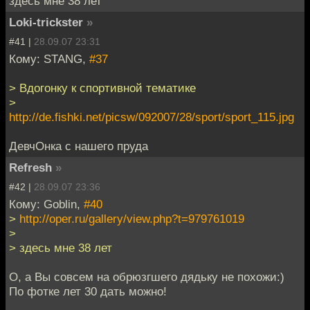
здесь мне 38 лет
Loki-trickster
»
#41 |
28.09.07 23:31
Кому: STANG,
#37
> Вдогонку к спортивной тематике
>
http://de.fishki.net/picsw/092007/28/sport/sport_115.jpg
ДевчОнка с нашего пруда
Refresh
»
#42 |
28.09.07 23:36
Кому: Goblin,
#40
>
http://oper.ru/gallery/view.php?t=979761019
>
> здесь мне 38 лет
О, а Вы совсем на обрюзгшего дядьку не похожи:)
По фотке лет 30 дать можно!