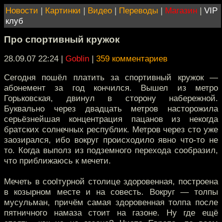
Новости
|
Картинки
|
Видео
|
Переводы
|
Магазин
|
VIP
клуб
Про спортивный кружок
28.09.07 22:24
|
Goblin
|
359 комментариев
Сегодня пошёл платить за спортивный кружок —
абонемент за год кончился. Вышел из метро
Горьковская, двинул в сторону набережной.
Буквально через двадцать метров насторожила
серьёзнейшая концентрация пацанов из некогда
братских солнечных республик. Метров через сто уже
заозирался, ибо вокруг происходило явно что-то не
то. Когда выполз из подземного перехода сообразил,
что приближаюсь к мечети.
Мечеть в coolтурной столице здоровенная, построена
в козырном месте и на совесть. Вокруг — толпы
мусульман, причём самая здоровенная толпа после
пятничного намаза стоит на газоне. Ну где ещё