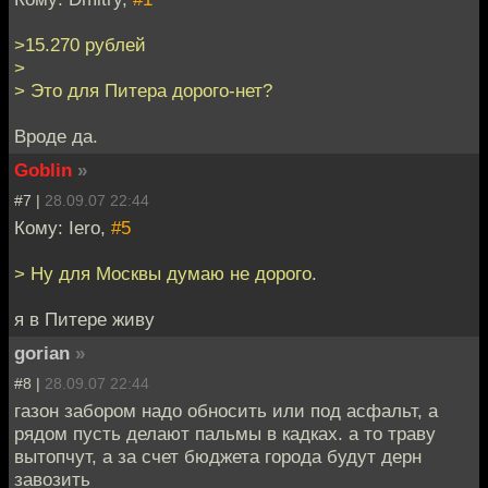
>15.270 рублей
>
> Это для Питера дорого-нет?
Вроде да.
Goblin
»
#7 |
28.09.07 22:44
Кому: Iero,
#5
> Ну для Москвы думаю не дорого.
я в Питере живу
gorian
»
#8 |
28.09.07 22:44
газон забором надо обносить или под асфальт, а
рядом пусть делают пальмы в кадках. а то траву
вытопчут, а за счет бюджета города будут дерн
завозить