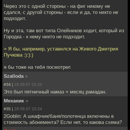
Через это с одной стороны - на фиг никому не
сдался, с другой стороны - если и да, то никто не
подходит.
Ну и эта, там вот типа Олейников ходит, который из
Городка - к нему никто не подходит.
> Я бы, например, уставился на Живого Дмитрия
Пучкова :):):)
я бы тоже на тебя посмотрел
Szalloda
»
#34 |
28.09.07 23:20
Это был пятничный намаз + месяц рамадан.
Механик
»
#35 |
28.09.07 23:24
2Goblin: А шкафчик/баня/полотенца включены в
стоимость абонемента? Если нет, то какова схема?