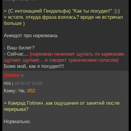
> (С интонацией Гендальфа) "Как ты похудел!" :):)
> кстате, откуда фраза взялась? вроде не встречал
больше )
Анекдот про наркомана.
- Ваш билет?
- Сейчас...
[наркоман начинает щупать по карманам,
щупает, щупает... и говорит трагическим голосом]
Боже мой, как я похудел!!!
Goblin
»
#56 |
28.09.07 23:55
Кому: Че,
#52
> Камрад Гоблин ,как ощущения от занятий после
перерыва?
Нормально.