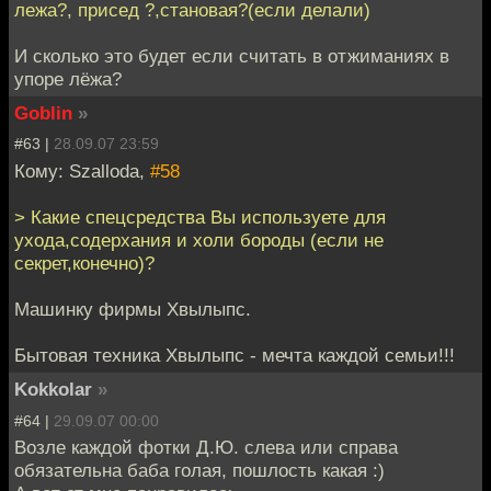
лежа?, присед ?,становая?(если делали)
И сколько это будет если считать в отжиманиях в
упоре лёжа?
Goblin
»
#63 |
28.09.07 23:59
Кому: Szalloda,
#58
> Какие спецсредства Вы используете для
ухода,содерхания и холи бороды (если не
секрет,конечно)?
Машинку фирмы Хвылыпс.
Бытовая техника Хвылыпс - мечта каждой семьи!!!
Kokkolar
»
#64 |
29.09.07 00:00
Возле каждой фотки Д.Ю. слева или справа
обязательна баба голая, пошлость какая :)