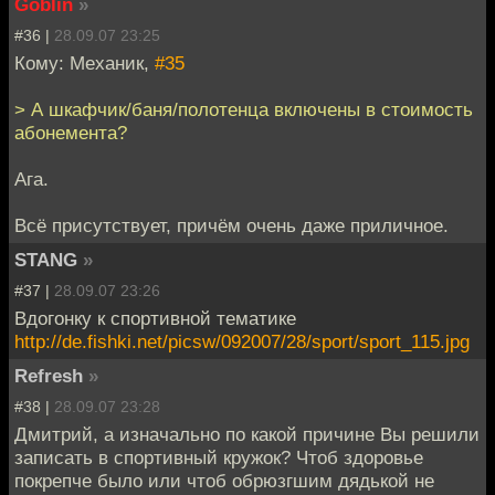
Goblin
»
#36 |
28.09.07 23:25
Кому: Механик,
#35
> А шкафчик/баня/полотенца включены в стоимость
абонемента?
Ага.
Всё присутствует, причём очень даже приличное.
STANG
»
#37 |
28.09.07 23:26
Вдогонку к спортивной тематике
http://de.fishki.net/picsw/092007/28/sport/sport_115.jpg
Refresh
»
#38 |
28.09.07 23:28
Дмитрий, а изначально по какой причине Вы решили
записать в спортивный кружок? Чтоб здоровье
покрепче было или чтоб обрюзгшим дядькой не