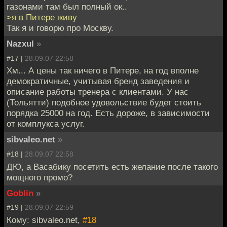
газонами там был полный ок..
>я в Питере живу
Так я и говорю про Москву.
Nazxul
»
#17 |
28.09.07 22:58
Хм... А цены так ничего в Питере, на год вполне
демократичные, учитывая бренд заведения и
описание работы тренера с клиентами. У нас
(Тольятти) подобное удовольствие будет стоить
порядка 25000 на год. Есть дороже, в зависимости
от комплукса услуг.
sibvaleo.net
»
#18 |
28.09.07 22:58
ДЮ, а Васабику посетить есть желание после такого
мощного промо?
Goblin
»
#19 |
28.09.07 22:59
Кому: sibvaleo.net,
#18