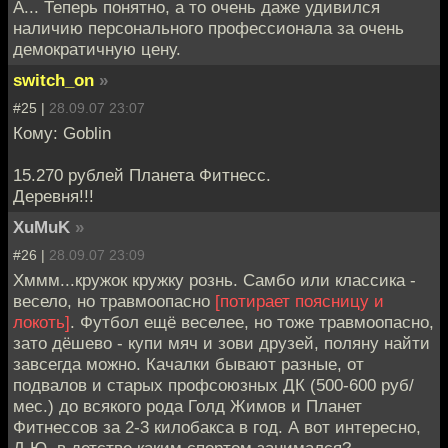
А... Теперь понятно, а то очень даже удивился
наличию персонального профессионала за очень
демократичную цену.
switch_on
»
#25 |
28.09.07 23:07
Кому: Goblin
15.270 рублей Планета Фитнесс.
Деревня!!!
XuMuK
»
#26 |
28.09.07 23:09
Хммм...кружок кружку рознь. Самбо или классика -
весело, но травмоопасно
[потирает поясницу и
локоть]
. Футбол ещё веселее, но тоже травмоопасно,
зато дёшево - купи мяч и зови друзей, поляну найти
завсегда можно. Качалки бывают разные, от
подвалов и старых профсоюзных ДК (500-600 руб/
мес.) до всякого рода Голд Жимов и Планет
Фитнессов за 2-3 килобакса в год. А вот интересно,