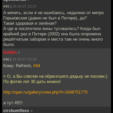
#45 |
28.09.07 23:37
А мечеть, если я не ошибаюсь, недалеко от метро
Горьковская (давно не был в Питере), да?
Такая здоровая и зелёная?
А где ж посетители еины тусовались? Когда был
крайний раз в Питере (2002) она была огорожена
решётчатым забором и места там не очень много
было.
Goblin
»
#46 |
28.09.07 23:38
Кому: Refresh,
#44
> О, а Вы совсем на обрюзгшего дядьку не похожи:)
По фотке лет 30 дать можно!
http://oper.ru/gallery/view.php?t=1048751775
а тут 45!!!
circkumflexx
»