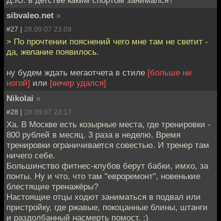
Д.Ю. в детстве каким спортом занимался?
sibvaleo.net
»
#27 |
28.09.07 23:09
> По прочтении пояснений чего мне там не светит -
да, желание появилось.
ну будем ждать мегаотчета в стиле
[больше ни
ногой]
или
[вечер удался]
Nikolai
»
#28 |
28.09.07 23:17
Ха. В Москве есть козырные места, где тренировки -
800 рублей в месяц. 3 раза в неделю. Время
тренировки ограничивается совестью. И тренер там
ничего себе.
Большинство фитнес-клубов берут бабки, имхо, за
понты. Ну и что, что там "евроремонт", новенькие
блестящие тренажёры?
Настоящие отцы ходют заниматься в подвал или
пристройку, где ржавые, покоцанные блины, штанги
и раздолбанный насмерть помост. :)