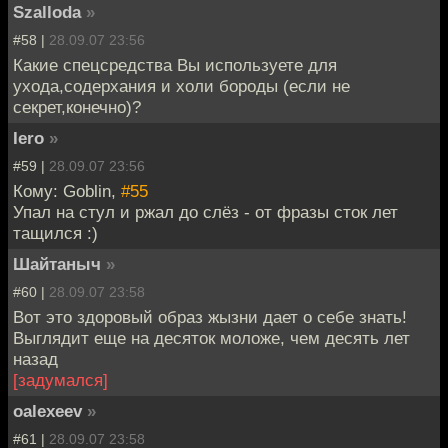
Szalloda
»
#58 |
28.09.07 23:56
Какие спецсредства Вы используете для
ухода,содерхания и холи бороды (если не
секрет,конечно)?
Iero
»
#59 |
28.09.07 23:56
Кому: Goblin,
#55
Упал на стул и ржал до слёз - от фразы сток лет
тащился :)
Шайтаныч
»
#60 |
28.09.07 23:58
Вот это здоровый образ жызни дает о себе знать!
Выглядит еще на десяток моложе, чем десять лет
назад
[задумался]
oalexeev
»
#61 |
28.09.07 23:58