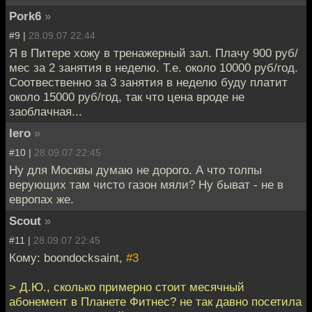
Pork6
»
#9 |
28.09.07 22:44
Я в Питере хожу в тренажерный зал. Плачу 900 руб/
мес за 2 занятия в неделю. Т.е. около 10000 руб/год.
Соотвественно за 3 занятия в неделю буду платит
около 15000 руб/год, так что цена вроде не
заоблачная...
Iero
»
#10 |
28.09.07 22:45
Ну для Москвы думаю не дорого. А что толпы
верующих там чисто газон мяли? Ну быват - не в
европах же.
Scout
»
#11 |
28.09.07 22:45
Кому: boondocksaint,
#3
> Д.Ю., сколько примерно стоит месячный
абонемент в Планете Фитнес? не так давно посетила