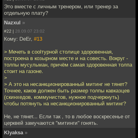
Это вместе с личным тренером, или тренер за
отдельную плату?
Nazxul
»
#22 |
28.09.07 23:02
Кому: DeEr,
#13
> Мечеть в coolтурной столице здоровенная,
построена в козырном месте и на совесть. Вокруг -
толпы мусульман, причём самая здоровенная толпа
стоит на газоне.
>
> А это на несанкционированный митинг не тянет?
Точнее, каков должен быть размер толпы кавказцев
(скинхедов, коммунистов, нужное подчеркнуть)
чтобы потянуть на несанкционированный митинг?
Не, не тянет... Если так , то в любое воскресенье от
церквей замучаются "митинги" гонять.
Klyaksa
»