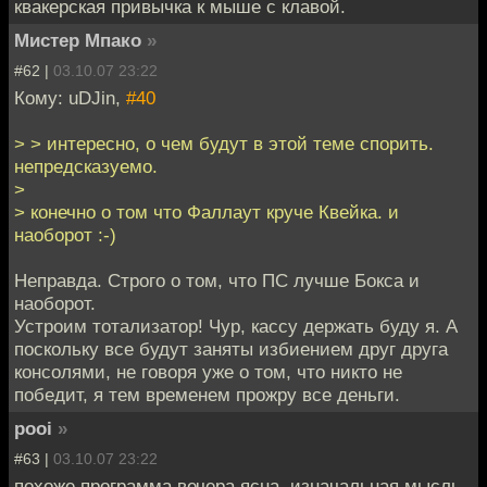
квакерская привычка к мыше с клавой.
Мистер Мпако
»
#62 |
03.10.07 23:22
Кому: uDJin,
#40
> > интересно, о чем будут в этой теме спорить.
непредсказуемо.
>
> конечно о том что Фаллаут круче Квейка. и
наоборот :-)
Неправда. Строго о том, что ПС лучше Бокса и
наоборот.
Устроим тотализатор! Чур, кассу держать буду я. А
поскольку все будут заняты избиением друг друга
консолями, не говоря уже о том, что никто не
победит, я тем временем прожру все деньги.
pooi
»
#63 |
03.10.07 23:22
похоже программа вечера ясна. изначальная мысль