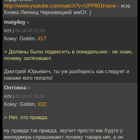
http://www.youtube.com/watch?v=UPFfl01Hasw
- мэр
Киева Леонид Черновецкий жжОт. )
maig4eg
»
#25 |
03.10.07 21:55
Кому: Goblin,
#17
> Должны были подвесить в понедельник - не знаю,
почему затягивают.
Дмитрий Юрьевич, ты уж разберись как следует и
накажи кого попало!
Онтожка
»
#26 |
03.10.07 21:57
Кому: Goblin,
#22
> Нет, это правда.
ну правда так правда, звучит просто как будто у
менеджера спрашивают почему товара нет, а он