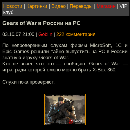
Новости
|
Картинки
|
Видео
|
Переводы
|
Магазин
|
VIP
клуб
Gears of War в России на РС
03.10.07 21:00
|
Goblin
|
222 комментария
По непроверенным слухам фирмы MicroSoft, 1C и
Epic Games решили тайно выпустить на РС в России
знатную игруху Gears of War.
Кто не знает, что это — сообщаю: Gears of War —
игра, ради которой смело можно брать X-Box 360.
Слухи пока проверяют.