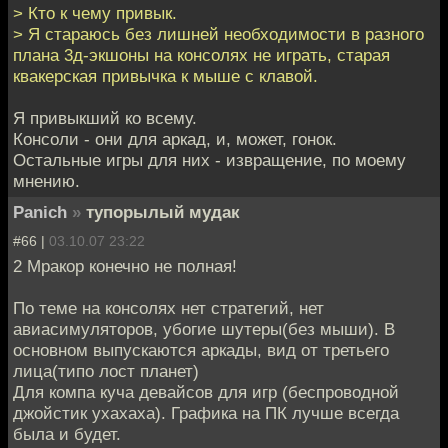
> Кто к чему привык.
> Я стараюсь без лишней необходимости в разного
плана 3д-экшоны на консолях не играть, старая
квакерская привычка к мыше с клавой.
Я привыкший ко всему.
Консоли - они для аркад, и, может, гонок.
Остальные игры для них - извращение, по моему
мнению.
Panich
»
тупорылый мудак
#66 |
03.10.07 23:22
2 Мракор конечно не полная!
По теме на консолях нет стратегий, нет
авиасимуляторов, убогие шутеры(без мыши). В
основном выпускаются аркады, вид от третьего
лица(типо лост планет)
Для компа куча девайсов для игр (беспроводной
джойстик ухахаха). Графика на ПК лучше всегда
была и будет.