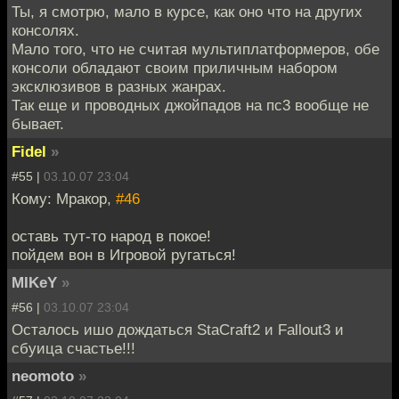
Ты, я смотрю, мало в курсе, как оно что на других
консолях.
Мало того, что не считая мультиплатформеров, обе
консоли обладают своим приличным набором
эксклюзивов в разных жанрах.
Так еще и проводных джойпадов на пс3 вообще не
бывает.
Fidel
»
#55 |
03.10.07 23:04
Кому: Мракор,
#46
оставь тут-то народ в покое!
пойдем вон в Игровой ругаться!
MIKeY
»
#56 |
03.10.07 23:04
Осталось ишо дождаться StaCraft2 и Fallout3 и
сбуица счастье!!!
neomoto
»