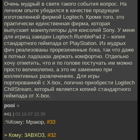
Очень мудрый в свете такого события вопрос. На
личном опыте убедился в качестве продукции
изготовленной фирмой Logitech. Кроме того, это
практически единственная фирма, которая
выпускает манипуляторы для консолей Sony. У меня
для игрищ заведен Logitech RumblePad 2 – копия
стандартного геймпада от PlayStation. Из мудрых
фич реализованы прорезиненные бока, так что даже
в потных ладошках держать комфортно. Отдельно
хочу отметить, что и по голове постучать им можно
просто великолепно, а это не заменимо при
коллективных развлечениях. Для игры
портированной с X-box, логично приобрести Logitech
ChillStream, который является копией стандартного
геймпада от X-box.
pooi
»
#41 |
03.10.07 22:38
:%Кому: Мракор,
#33
> Кому: 3ABXO3,
#32