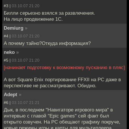
#3 |
03.10.07 21:20
Билли серьезно взялся за развлечения.
На лицо продвижение 1С.
Demiurg
»
#4 |
03.10.07 21:20
А почему тайно?Откуда информация?
neko
»
#5 |
03.10.07 21:20
[начинает подготовку к возможному пусканию в пляс]
А вот Square Enix портирование FFXII на PC даже в
перспективе не рассматривают. Обидно.
Adept
»
#6 |
03.10.07 21:21
Дык, в последнем "Навигаторе игрового мира" в
интервью с главой "Epic games" сей факт был
открыто озвучен. На PC обещают графику покруче,
новые режимы игры и карты для мультиплеера.