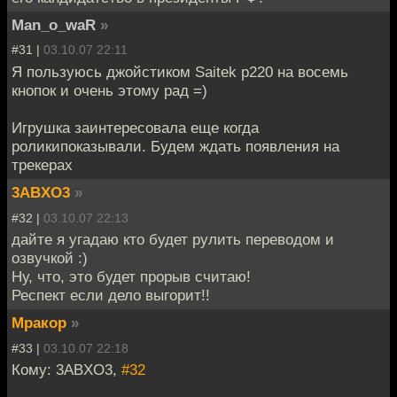
Man_o_waR
»
#31 |
03.10.07 22:11
Я пользуюсь джойстиком Saitek p220 на восемь
кнопок и очень этому рад =)
Игрушка заинтересовала еще когда
роликипоказывали. Будем ждать появления на
трекерах
3ABXO3
»
#32 |
03.10.07 22:13
дайте я угадаю кто будет рулить переводом и
озвучкой :)
Ну, что, это будет прорыв считаю!
Респект если дело выгорит!!
Мракор
»
#33 |
03.10.07 22:18
Кому: 3ABXO3,
#32