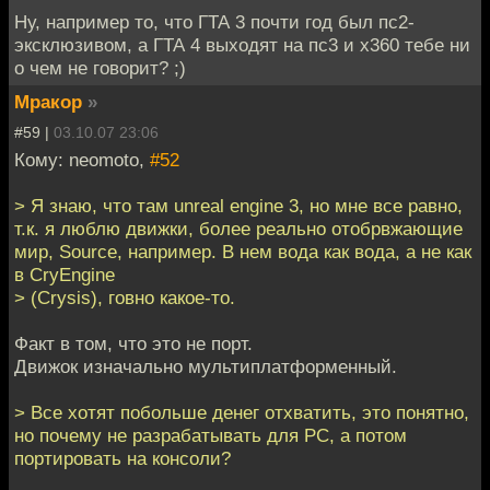
Ну, например то, что ГТА 3 почти год был пс2-
эксклюзивом, а ГТА 4 выходят на пс3 и х360 тебе ни
о чем не говорит? ;)
Мракор
»
#59 |
03.10.07 23:06
Кому: neomoto,
#52
> Я знаю, что там unreal engine 3, но мне все равно,
т.к. я люблю движки, более реально отобрвжающие
мир, Source, например. В нем вода как вода, а не как
в CryEngine
> (Crysis), говно какое-то.
Факт в том, что это не порт.
Движок изначально мультиплатформенный.
> Все хотят побольше денег отхватить, это понятно,
но почему не разрабатывать для PC, а потом
портировать на консоли?