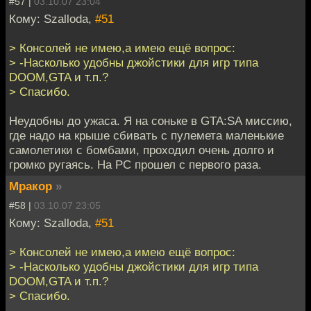
#57 |
03.10.07 23:04
Кому: Szalloda,
#51
> Консолей не имею,а имею ещё вопрос:
> -Насколько удобны джойстики для игр типа
DOOM,GTA и т.п.?
> Спасибо.
Неудобны до ужаса. Я на соньке в GTA:SA миссию,
где надо на крыше сбивать с пулемета маленькие
самолетики с бомбами, проходил очень долго и
громко ругаясь. На PC прошел с первого раза.
Мракор
»
#58 |
03.10.07 23:05
Кому: Szalloda,
#51
> Консолей не имею,а имею ещё вопрос:
> -Насколько удобны джойстики для игр типа
DOOM,GTA и т.п.?
> Спасибо.