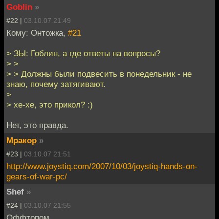
Goblin
»
#22 |
03.10.07 21:49
Кому: Онтожка,
#21
> ЗЫ: Гоблин, а где ответы на вопросы?
> >
> > Должны были подвесить в понедельник - не
знаю, почему затягивают.
>
> хе-хе, это прикол? :)
Нет, это правда.
Мракор
»
#23 |
03.10.07 21:51
http://www.joystiq.com/2007/10/03/joystiq-hands-on-
gears-of-war-pc/
Shef
»
#24 |
03.10.07 21:55
Оффтопом.