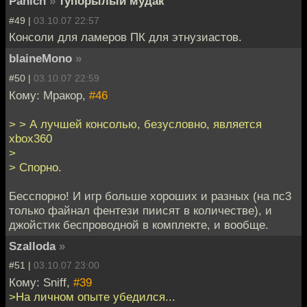
Panich
»
тупорылый мудак
#49 |
03.10.07 22:57
Консоли для ламеров ПК для этнузиастов.
blaineMono
»
#50 |
03.10.07 22:59
Кому: Мракор,
#46
> > А лучшей консолью, безусловно, является
xbox360
>
> Спорно.
Бесспорно! И игр больше хороших и разных (на пс3
только файнал фентези пиисят в количестве), и
джойстик беспроводной в комплекте, и вообще.
Szalloda
»
#51 |
03.10.07 23:00
Кому: Sniff,
#39
>На личном опыте убедился...