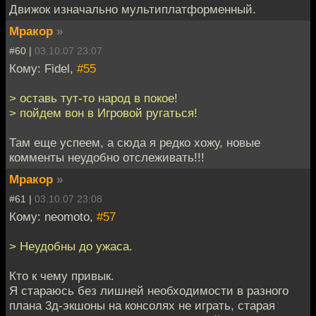
Движок изначально мультиплатформенный.
Мракор
»
#60 |
03.10.07 23:07
Кому: Fidel,
#55
> оставь тут-то народ в покое!
> пойдем вон в Игровой ругаться!
Там еще успеем, а сюда я редко хожу, новые
комменты неудобно отслеживать!!!
Мракор
»
#61 |
03.10.07 23:08
Кому: neomoto,
#57
> Неудобны до ужаса.
Кто к чему привык.
Я стараюсь без лишней необходимости в разного
плана 3д-экшоны на консолях не играть, старая