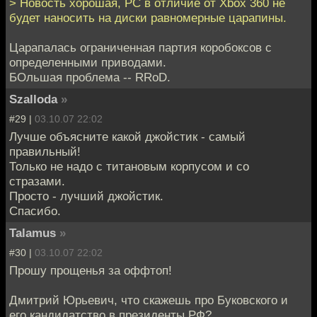
> Новость хорошая, PC в отличие от Xbox 360 не
будет наносить на диски равномерные царапины.
Царапалась ограниченная партия коробоксов с
определенными приводами.
БОльшая проблема -- RRoD.
Szalloda
»
#29 |
03.10.07 22:02
Лучше объясните какой джойстик - самый
правильный!
Только не надо с титановым корпусом и со
стразами.
Просто - лучший джойстик.
Спасибо.
Talamus
»
#30 |
03.10.07 22:02
Прошу прощенья за оффтоп!
Дмитрий Юрьевич, что скажешь про Буковского и
его кандидатство в президенты РФ?