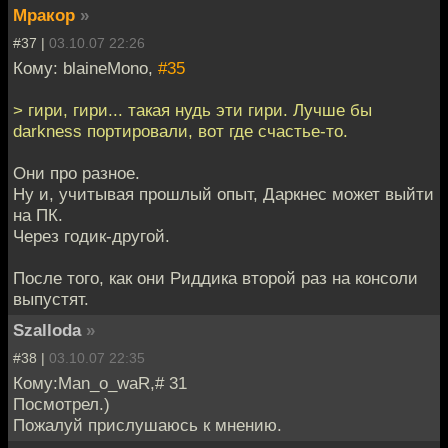
Мракор
»
#37 |
03.10.07 22:26
Кому: blaineMono,
#35
> гири, гири... такая нудь эти гири. Лучше бы
darkness портировали, вот где счастье-то.
Они про разное.
Ну и, учитывая прошлый опыт, Даркнес может выйти
на ПК.
Через годик-другой.
После того, как они Риддика второй раз на консоли
выпустят.
Szalloda
»
#38 |
03.10.07 22:35
Кому:Man_o_waR,# 31
Посмотрел.)
Пожалуй прислушаюсь к мнению.