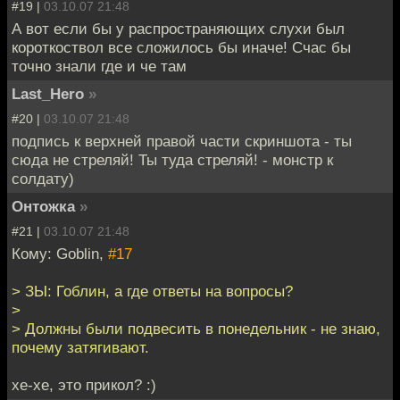
#19 |
03.10.07 21:48
А вот если бы у распространяющих слухи был
короткоствол все сложилось бы иначе! Счас бы
точно знали где и че там
Last_Hero
»
#20 |
03.10.07 21:48
подпись к верхней правой части скриншота - ты
сюда не стреляй! Ты туда стреляй! - монстр к
солдату)
Онтожка
»
#21 |
03.10.07 21:48
Кому: Goblin,
#17
> ЗЫ: Гоблин, а где ответы на вопросы?
>
> Должны были подвесить в понедельник - не знаю,
почему затягивают.
хе-хе, это прикол? :)