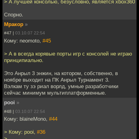
> А лучшей консолью, безусловно, является xbox360
Спорно.
Мракор
»
#47 |
03.10.07 22:54
Кому: neomoto,
#45
> А в всегда корявые порты игр с консолей не играю
принципиально.
Это Анрыл 3 энжин, на котором, собственно, в
ноябре выходит на ПК Анрыл Турнамент 3.
Вэлкам ту зэ риал ворлд, умные разработчики
сейчас минимум мультиплатформенные.
pooi
»
#48 |
03.10.07 22:54
Кому: blaineMono,
#44
> Кому: pooi,
#36
>