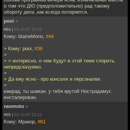
о том что ДЮ (предположительно) рад такому
обороту дела ,как всегда потеряется.
pooi
»
#64 |
03.10.07 23:22
Кому: blaineMono,
#44
> Кому: pooi,
#36
>
> > интересно, о чем будут в этой теме спорить.
непредсказуемо.
>
> Да ежу ясно - про консоли и персоналки.
>
камрад, ты шаман. у тебя крутой Нострадамус
инсталирован.
neomoto
»
#65 |
03.10.07 23:22
Кому: Мракор,
#61