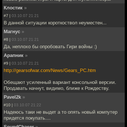
Клостик
»
#7 |
03.10.07 21:21
В данной ситуации короткоствол неуместен...
Магнус
»
#8 |
03.10.07 21:21
Да, неплохо бы опробовать Гири войны :)
Арапник
»
#9 |
03.10.07 21:21
http://gearsofwar.com/News/Gears_PC.htm
Обещают усиленный вариант консольной версии.
Продавать начнут, видимо, ближе к Рождеству.
Pavel2k
»
#10 |
03.10.07 21:22
Надеюсь таки не выдет а то опять новый компутер
придется покупать....
SoundChaser
»