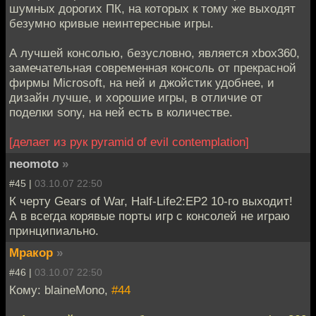
шумных дорогих ПК, на которых к тому же выходят
безумно кривые неинтересные игры.
А лучшей консолью, безусловно, является xbox360,
замечательная современная консоль от прекрасной
фирмы Microsoft, на ней и джойстик удобнее, и
дизайн лучше, и хорошие игры, в отличие от
поделки sony, на ней есть в количестве.
[делает из рук pyramid of evil contemplation]
neomoto
»
#45 |
03.10.07 22:50
К черту Gears of War, Half-Life2:EP2 10-го выходит!
А в всегда корявые порты игр с консолей не играю
принципиально.
Мракор
»
#46 |
03.10.07 22:50
Кому: blaineMono,
#44