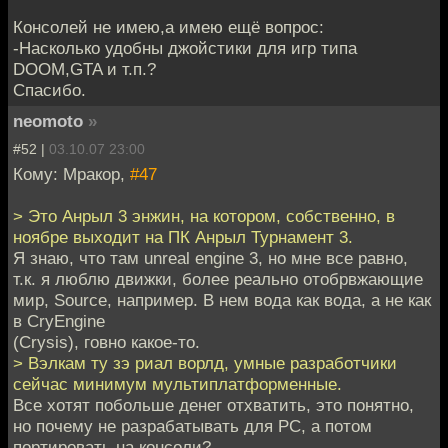
Консолей не имею,а имею ещё вопрос:
-Насколько удобны джойстики для игр типа
DOOM,GTA и т.п.?
Спасибо.
neomoto
»
#52 |
03.10.07 23:00
Кому: Мракор,
#47
> Это Анрыл 3 энжин, на котором, собственно, в
ноябре выходит на ПК Анрыл Турнамент 3.
Я знаю, что там unreal engine 3, но мне все равно,
т.к. я люблю движки, более реально отобрвжающие
мир, Source, например. В нем вода как вода, а не как
в CryEngine
(Crysis), говно какое-то.
> Вэлкам ту зэ риал ворлд, умные разработчики
сейчас минимум мультиплатформенные.
Все хотят побольше денег отхватить, это понятно,
но почему не разрабатывать для PC, а потом
портировать на консоли?