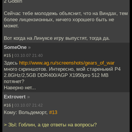
2 Goblin
Сейчас тебе молодежь объяснит, что на Виндах, тем
более лицензионных, ничего хорошего быть не
может.
Вот когда на Линуксе игру выпустят, тогда да.
SomeOne
»
#15 |
03.10.07 21:40
Здесь
http://www.ag.ru/screenshots/gears_of_war
много скриншотов. Интересно, мой старенький P4
2.8GHz/2,5GB DDR400/AGP X1950pro 512 MB
потянет?
Наверно нет...
Extrovert
»
#16 |
03.10.07 21:42
Кому: Вольдеморт,
#13
> ЗЫ: Гоблин, а где ответы на вопросы?