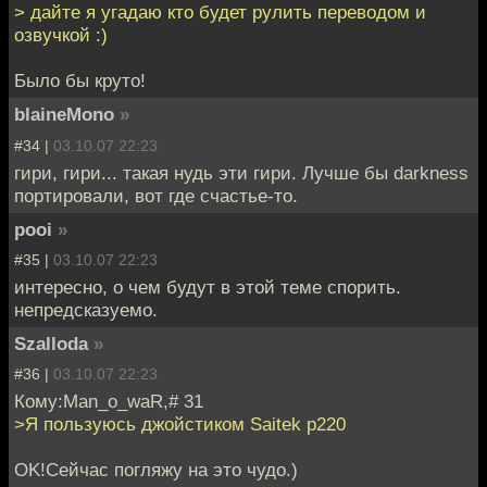
> дайте я угадаю кто будет рулить переводом и
озвучкой :)
Было бы круто!
blaineMono
»
#34 |
03.10.07 22:23
гири, гири... такая нудь эти гири. Лучше бы darkness
портировали, вот где счастье-то.
pooi
»
#35 |
03.10.07 22:23
интересно, о чем будут в этой теме спорить.
непредсказуемо.
Szalloda
»
#36 |
03.10.07 22:23
Кому:Man_o_waR,# 31
>Я пользуюсь джойстиком Saitek p220
OK!Сейчас погляжу на это чудо.)