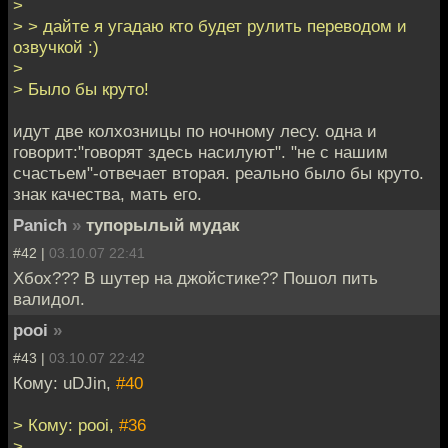
>
> > дайте я угадаю кто будет рулить переводом и
озвучкой :)
>
> Было бы круто!
идут две колхозницы по ночному лесу. одна и
говорит:"говорят здесь насилуют". "не с нашим
счастьем"-отвечает вторая. реально было бы круто.
знак качества, мать его.
Panich
»
тупорылый мудак
#42 |
03.10.07 22:41
Хбох??? В шутер на джойстике?? Пошол пить
валидол.
pooi
»
#43 |
03.10.07 22:42
Кому: uDJin,
#40
> Кому: pooi,
#36
>