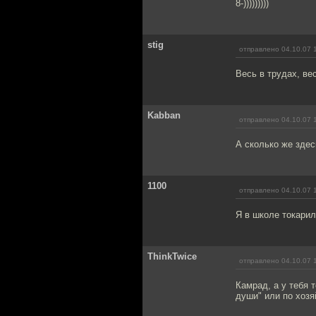
8-)))))))))
stig
отправлено 04.10.07 
Весь в трудах, вес
Kabban
отправлено 04.10.07 
А сколько же здес
1100
отправлено 04.10.07 
Я в школе токарил
ThinkTwice
отправлено 04.10.07 
Камрад, а у тебя 
души" или по хозя