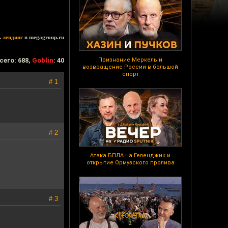
ь
лендинг
в megagroup.ru
сего: 688,
Goblin
: 40
Признание Меркель и
возвращение России в большой
спорт
# 1
# 2
Атака БПЛА на Геленджик и
открытие Ормузского пролива
# 3