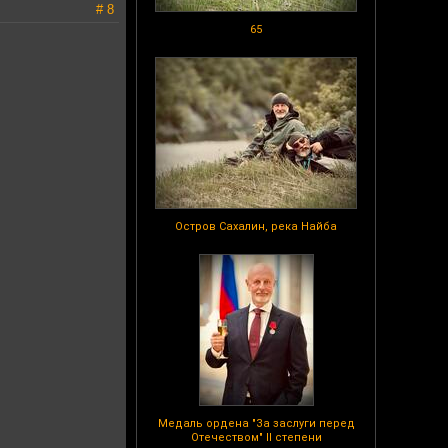
# 8
65
Остров Сахалин, река Найба
Медаль ордена "За заслуги перед
Отечеством" II степени