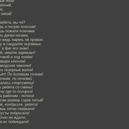
ные ночи,
абочий,
й,
 зевай!
ребята, вы чё?
рь и потряс ключом!
ишь пожали плечами
ь дички ногами,
е ведь парень не промах,
у в сандалях огромных,
 а фиг его знает,
й, ништяк заряжает!
такой и ход конём!
лаваря ключом!
аводские наколки!
хе позорные волки!
Бьёт! По болевым точкам!
точкам, по почкам1
рались спортсмены!
у ребята со смены!
ну где то полцеха!
а рабочим - потеха!
сам размер сорок пятый!
в, колбасьте, ребята!
ишь пятки сверкали!
кусты побросали!
точно не ждали,
е их побеждали!