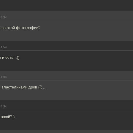
14:54
м на этой фотографии?
14:54
и есть! :))
14:54
властелинами дров ((( ...
14:54
 такой? )