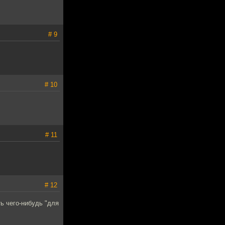
# 9
# 10
# 11
# 12
ть чего-нибудь "для