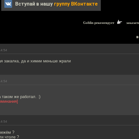
Вступай в нашу
группу ВКонтакте
Goblin рекомендует
заказат
в
14:54
ая закалка, да и химии меньше жрали
14:54
 таком же работал. :)
оминания]
14:54
ережём ?
ти чтоле ?