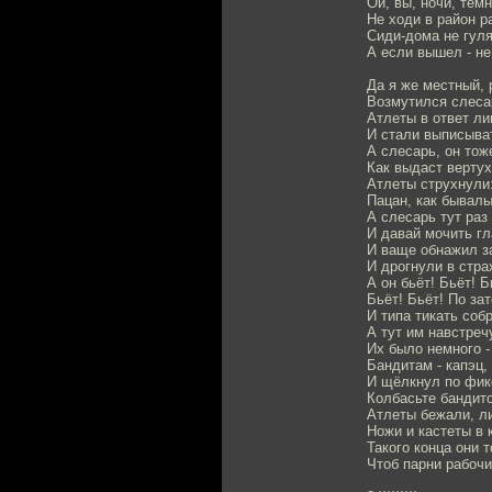
Ой, вы, ночи, тём
Не ходи в район р
Сиди-дома не гуля
А если вышел - не
Да я же местный, 
Возмутился слеса
Атлеты в ответ л
И стали выписыват
А слесарь, он тож
Как выдаст вертух
Атлеты струхнули:
Пацан, как бывалы
А слесарь тут раз 
И давай мочить г
И ваще обнажил з
И дрогнули в стра
А он бьёт! Бьёт! 
Бьёт! Бьёт! По за
И типа тикать соб
А тут им навстреч
Их было немного - 
Бандитам - капэц, 
И щёлкнул по фик
Колбасьте бандито
Атлеты бежали, л
Ножи и кастеты в 
Такого конца они 
Чтоб парни рабочи