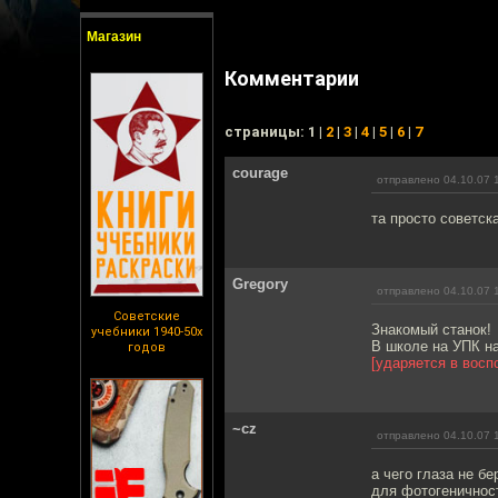
Магазин
Комментарии
cтраницы: 1 |
2
|
3
|
4
|
5
|
6
|
7
courage
отправлено 04.10.07 
та просто советск
Gregory
отправлено 04.10.07 
Советские
Знакомый станок!
учебники 1940-50х
В школе на УПК на
годов
[ударяется в восп
~cz
отправлено 04.10.07 
а чего глаза не б
для фотогеничнос