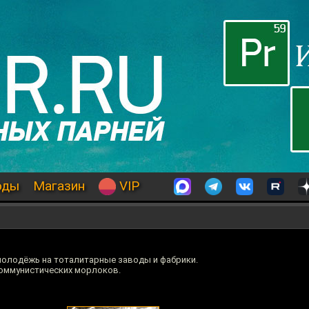
оды
Магазин
VIP
молодёжь на тоталитарные заводы и фабрики.
 коммунистических морлоков.