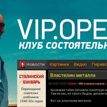
Картинки
Видео
Перев
Новости
Властелин металла
04.10.07 14:47 |
Goblin
|
688 комментариев
»
Кровавая гэбня загоняла советскую 
Там из нас, из тупого быдла, делали
Вот он, властелин металла: