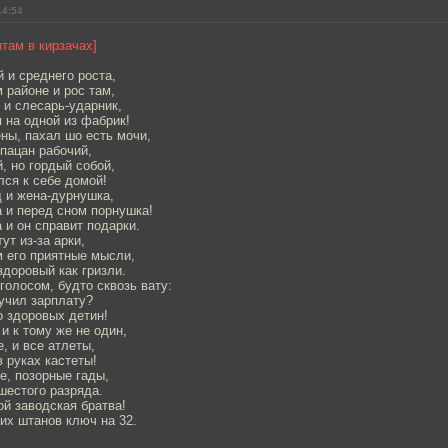
14:54
там в кирзачах]
 и среднего роста,
 районе и рос там,
о и слесарь-ударник,
 на одной из фабрик!
ны, пахал шо есть мочи,
пацан рабочий,
, но гордый собой,
ся к себе домой!
 и жена-дурнушка,
 и перед сном порнушка!
 и он справит подарки.
ут из-за арки,
 его приятные мысли,
здоровый как гризли.
голосом, будто сквозь вату:
лучил зарплату?
о здоровых детин!
 и к тому же не один,
, и все атлеты,
в руках кастеты!
те, позорные гады,
шестого разряда.
ой заводская братва!
их штанов ключ на 32.