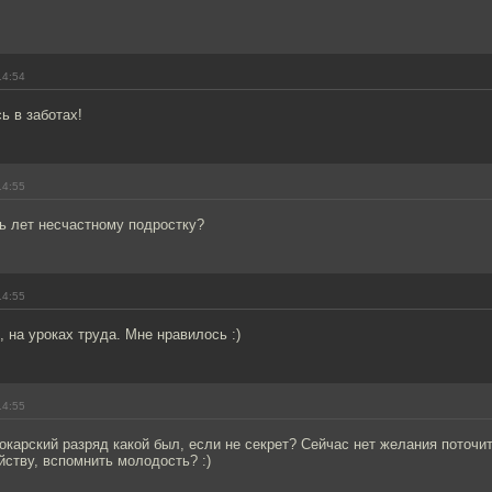
14:54
ь в заботах!
14:55
ь лет несчастному подростку?
14:55
, на уроках труда. Мне нравилось :)
14:55
токарский разряд какой был, если не секрет? Сейчас нет желания поточи
йству, вспомнить молодость? :)