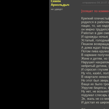
Семён
отправлено 04.10.07 
Арнольдыч
не удмурт
[пляшет по коммен
Крепкий плечистый
родился в рабочем
пацан, то, шо над
он мирно трудился
Работал в две сме
И однажды ночью 
Усталый, голодный
Пешком возвращал
А дома ждал борщ
Потом пива кружка
В кармане получка
Жене и детям, но т
Нарушил нахрапом
небритый детина, 
И спросил глухим 
Ну что, казёл, по
В квартале немал
Но этот был зверь
Ваще их было трое
Упругие бицепсы, 
Ну нет, не возьме
подумал слесарь 
Эх, жаль не со мн
И достал из широк