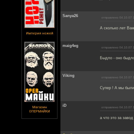
Sanya26
отправлено 04.10.07 
А сколько лет Ва
Империя ножей
maig4eg
отправлено 04.10.07 
Быдло - оно быдло 
Viking
отправлено 04.10.07 
Супер ! А мы были 
iD
Магазин
отправлено 04.10.07 
ОПЕРМАЙКИ
а что это за завод