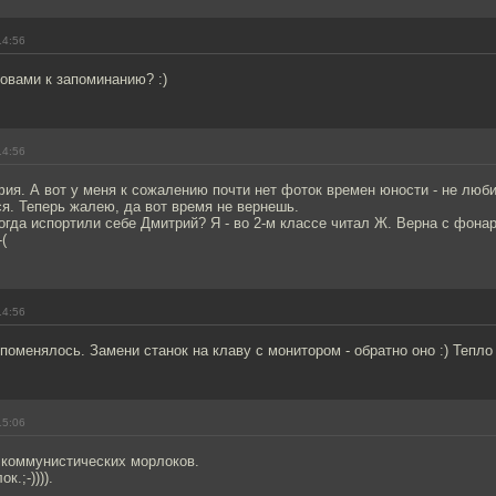
14:56
ловами к запоминанию? :)
14:56
я. А вот у меня к сожалению почти нет фоток времен юности - не люби
я. Теперь жалею, да вот время не вернешь.
когда испортили себе Дмитрий? Я - во 2-м классе читал Ж. Верна с фона
(
14:56
 поменялось. Замени станок на клаву с монитором - обратно оно :) Тепло 
15:06
 коммунистических морлоков.
.;-)))).