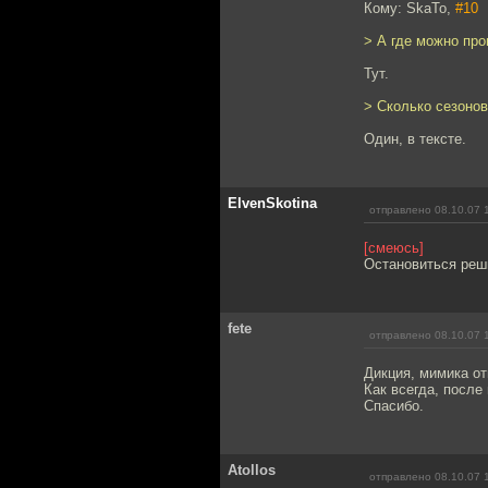
Кому: SkaTo,
#10
> А где можно пр
Тут.
> Сколько сезоно
Один, в тексте.
ElvenSkotina
отправлено 08.10.07 
[смеюсь]
Остановиться реш
fete
отправлено 08.10.07 
Дикция, мимика о
Как всегда, после
Спасибо.
Atollos
отправлено 08.10.07 