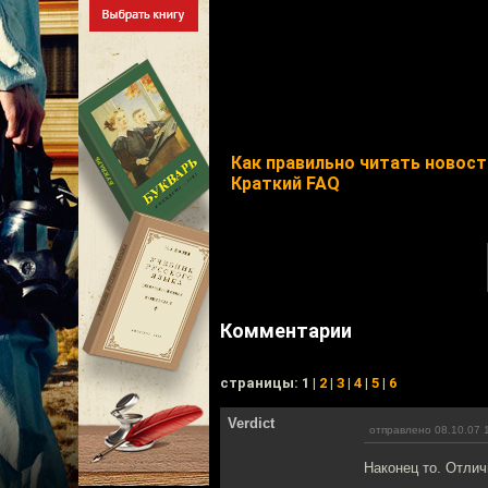
Как правильно читать новости
Краткий FAQ
Комментарии
cтраницы: 1 |
2
|
3
|
4
|
5
|
6
Verdict
отправлено 08.10.07 
Наконец то. Отлич