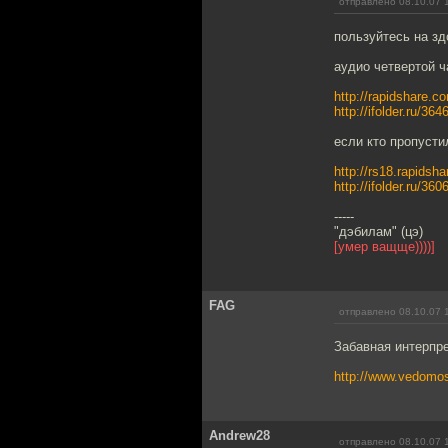
отправлено 08.10.07 
пользуйтесь на зд
аудио четвертой ча
http://rapidshare.c
http://ifolder.ru/36
если кто пропусти
http://rs18.rapidsh
http://ifolder.ru/36
-----
"дэбилам" (цэ)
[умер ващще))))]
FAG
отправлено 08.10.07 
Забавная интерпре
http://www.vedomos
Andrew28
отправлено 08.10.07 