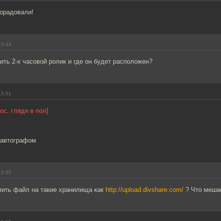
порадовали!
15:44
ить 2-х часовой ролик и где он будет расположен?
15:51
ос, глядя в пол]
 автографом
15:55
лить файл на такие хранилища как
http://upload.divshare.com/
? Что меша