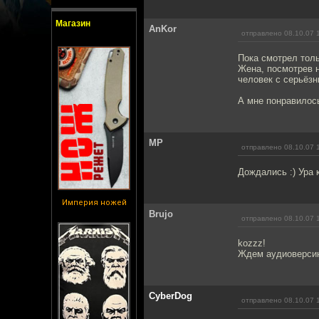
Магазин
AnKor
отправлено 08.10.07 
Пока смотрел толь
Жена, посмотрев н
человек с серьёзн
А мне понравилос
MP
отправлено 08.10.07 
Дождались :) Ура 
Империя ножей
Brujo
отправлено 08.10.07 
kozzz!
Ждем аудиоверси
CyberDog
отправлено 08.10.07 