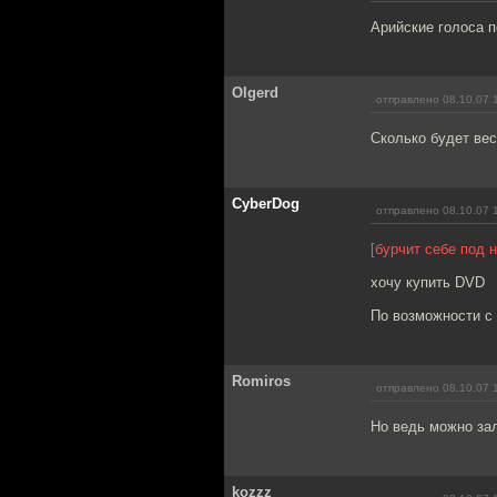
Арийские голоса 
Olgerd
отправлено 08.10.07 
Сколько будет вес
CyberDog
отправлено 08.10.07 
[бурчит себе под н
хочу купить DVD
По возможности с
Romiros
отправлено 08.10.07 
Но ведь можно за
kozzz