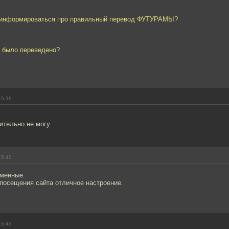
оинформироваться про правильный перевод ФУТУРАМЫ?
в было переведено?
15:39
ительно не могу.
15:40
тменные.
 посещения сайта отличное настроение.
15:43