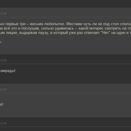
15:25
ко первые три -- весьма любопытно. Местами чуть ли не под стол сполз
а всё это и послушав, сильно удивилась -- какой интерес смотреть на то
ым лицом, выдержав паузу, в который уже раз отвечает "Нет" на один и 
ь.
15:25
камрады!
15:27
ю!
15:34