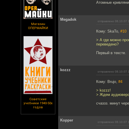
Атомные кривляния
Megadok
отправлено 08.10.07 
Магазин
ОПЕРМАЙКИ
Кому: SkaTo,
#10
> А где можно пр
переведено?
Первый в тексте.
kozzz
отправлено 08.10.07 
Кому: Brujo,
#4
> kozzz!
> Ждем аудиовер
Советские
счаззз. минут через
учебники 1940-50х
годов
Kopper
отправлено 08.10.07 