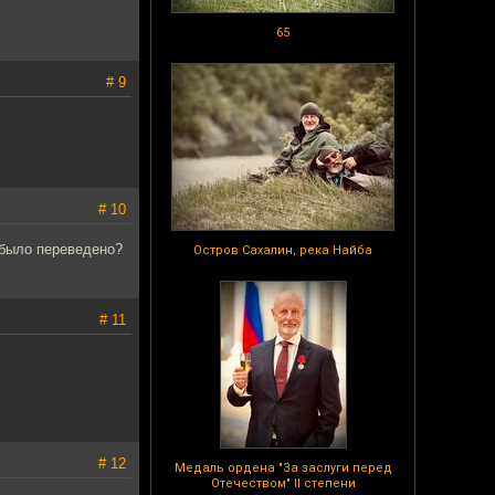
65
# 9
# 10
было переведено?
Остров Сахалин, река Найба
# 11
# 12
Медаль ордена "За заслуги перед
Отечеством" II степени