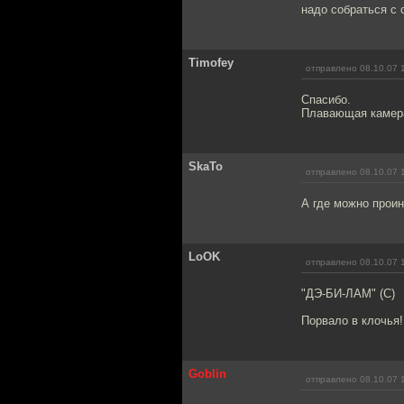
надо собраться с 
Timofey
отправлено 08.10.07 
Спасибо.
Плавающая камера
SkaTo
отправлено 08.10.07 
А где можно прои
LoOK
отправлено 08.10.07 
"ДЭ-БИ-ЛАМ" (С)
Порвало в клочья! 
Goblin
отправлено 08.10.07 