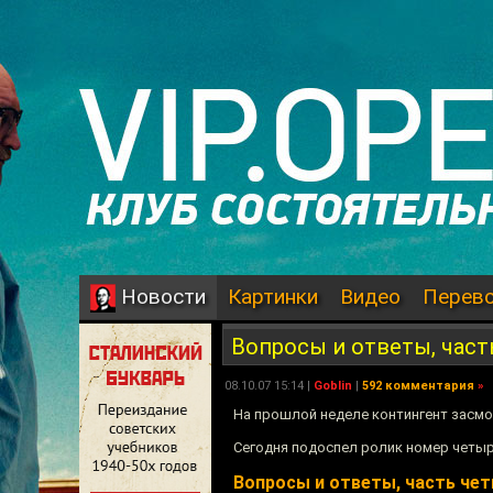
Картинки
Видео
Перев
Новости
Вопросы и ответы, част
08.10.07 15:14 |
Goblin
|
592 комментария
»
На прошлой неделе контингент засм
Сегодня подоспел ролик номер четыр
Вопросы и ответы, часть че