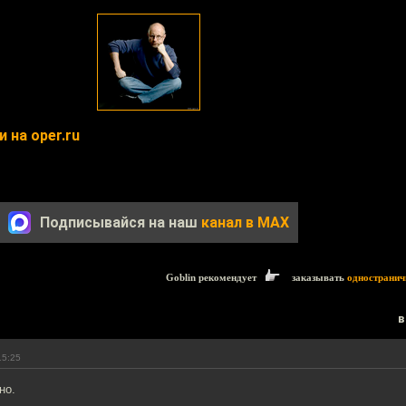
 на oper.ru
Подписывайся на наш
канал в MAX
Goblin рекомендует
заказывать
одностранич
в
15:25
но.