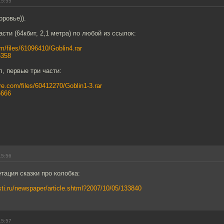
15:55
оровье)).
сти (64кбит, 2,1 метра) по любой из ссылок:
om/files/61096410/Goblin4.rar
46358
л, первые три части:
are.com/files/60412270/Goblin1-3.rar
06666
15:56
тация сказки про колобка:
ti.ru/newspaper/article.shtml?2007/10/05/133840
15:57