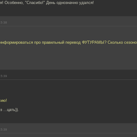
! Особенно, "Спасибо!" День однозначно удался!
15:38
оинформироваться про правильный перевод ФУТУРАМЫ? Сколько сезоно
15:39
сию!
 ...цать)).
15:39