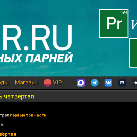
оды
Магазин
VIP
ь четвёртая
отрел
первые три части
.
е:
твёртая