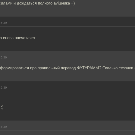
силами и дождаться полного aviшника =)
15:39
 снова впечатляет.
15:39
нформироваться про правильный перевод ФУТУРАМЫ? Сколько сезонов 
15:39
:)
15:39