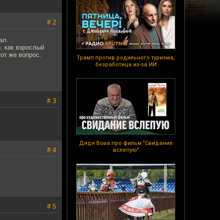
# 2
ал.
, как взрослый
тот же вопрос.
Трамп против родильного туризма,
безработица из-за ИИ
# 3
Дядя Вова про фильм "Свидание
# 4
вслепую"
# 5