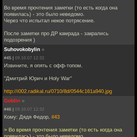
Во время прочтения заметки (то есть когда она
появилась) - это было неведомо.
Через что испытал некое потрясение.
После заметки про ДР камрада - закрались
подозрения )
Suhovokobylin
»
#45 |
09.10.07 12:32
Извините, я опять с офф-топом.
"Дмитрий Юрич и Holy War"
http://i002.radikal.ru/0710/8d/0544c161a940.jpg
Goblin
»
#46 |
09.10.07 12:32
Кому: Дядя Федор,
#43
> Во время прочтения заметки (то есть когда она
появилась) - это было неведомо.