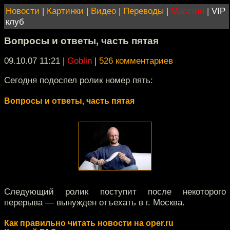
Новости
|
Картинки
|
Видео
|
Переводы
|
Магазин
|
VIP
клуб
Вопросы и ответы, часть пятая
09.10.07 11:21
|
Goblin
|
526 комментариев
Сегодня подоспел ролик номер пять:
Вопросы и ответы, часть пятая
Следующий ролик поступит после некоторого
перерыва — вынужден отъехать в г. Москва.
Как правильно читать новости на oper.ru