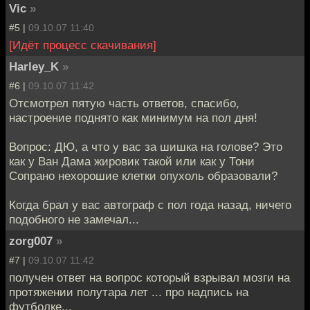
Vic
»
#5 |
09.10.07 11:40
[Идёт процесс скачивания]
Harley_K
»
#6 |
09.10.07 11:42
Отсмотрел пятую часть ответов, спасибо,
настроение поднято как минимум на пол дня!
Вопрос: ДЮ, а что у вас за шишка на голове? Это
как у Ван Дама жировик такой или как у Тони
Сопрано нехорошие клетки опухоль образовали?
Когда брал у вас автограф с пол года назад, ничего
подобного не замечал...
zorg007
»
#7 |
09.10.07 11:42
получен ответ на вопрос который взрывал мозги на
протяжении полутара лет ... про надпись на
футболке...