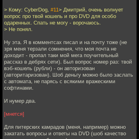
> Кому: CyberDog,
#11
> Дмитрий, очень волнует
вопрос про твой кошель и про DVD для особо
одаренных. Спать не могу - ворочаюсь.
> Не понял.
Ну эта. Я в комментсах писал и на почту тоже (не
зря меня терзали сомнения, что моя почта не
доходит - пропал таки мой мега поучительный
рассказ в дебрях сети). Был вопрос номер раз: твой
вэб-кошель (рубли) - он авторизован
(авторитаризован). Шоб деньгу можно было заслать
с автомата, не парясь с всякими вражескими
софтинами.
И нумер два.
[мнется]
Для питерских камрадов (меня, например) можно
закатать вопросы и ответы на DVD (шоб качество