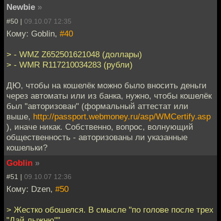
Newbie
»
#50 |
09.10.07 12:35
Кому: Goblin,
#40
> - WMZ Z652501621048 (доллары)
> - WMR R117210034283 (рубли)
ДЮ, чтобы на кошелёк можно было вносить деньги
через автоматы или из банка, нужно, чтобы кошелёк
был "авторизован" (формальный аттестат или
выше,
http://passport.webmoney.ru/asp/WMCertify.asp
), иначе никак. Собственно, вопрос, волнующий
общественность - авторизованы ли указанные
кошельки?
Goblin
»
#51 |
09.10.07 12:36
Кому: Dzen,
#50
> Жестко обошелся. В смысле "по голове после трех
"Дай лыжню"".