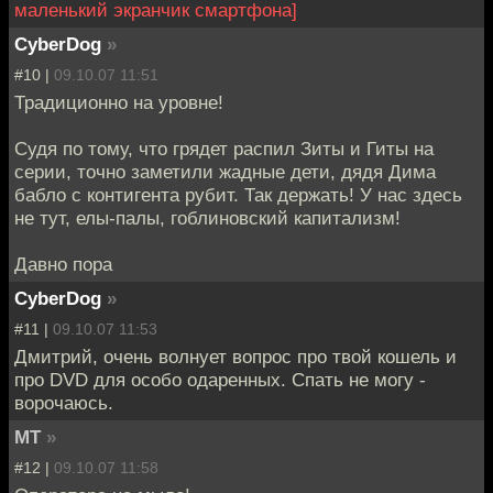
маленький экранчик смартфона]
CyberDog
»
#10 |
09.10.07 11:51
Традиционно на уровне!
Судя по тому, что грядет распил Зиты и Гиты на
серии, точно заметили жадные дети, дядя Дима
бабло с контигента рубит. Так держать! У нас здесь
не тут, елы-палы, гоблиновский капитализм!
Давно пора
CyberDog
»
#11 |
09.10.07 11:53
Дмитрий, очень волнует вопрос про твой кошель и
про DVD для особо одаренных. Спать не могу -
ворочаюсь.
MT
»
#12 |
09.10.07 11:58