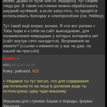
может, дырка от пули али от ледоруба, тут скорее
тогда рог. В таком состоянии можно обрабатывать
шкуркой-нулёвкой, а если запустить, то придётся
использовать болгарку и электролобзик (см. Hellboy)
Тут такой ещё вопрос возник. Я эти вот ролики с
Tuba тырю и к себе на сайт выкладываю, для
ознакомления комрадами у которых интернета нет
(сайт внутри сети находится). Возражения не
имеете? (ссылки к комментах у вас не даю, по
вашей же просьбе)
Goblin
»
#20 |
09.10.07 12:00
Кому: palkanol,
#15
> Недавно ты тут писал, что для содержания
растительности на лице в должном виде ты
используешь одну чудо-машинку.
Машинка для стрижки башки и бороды, фирма
Хвылыпс.