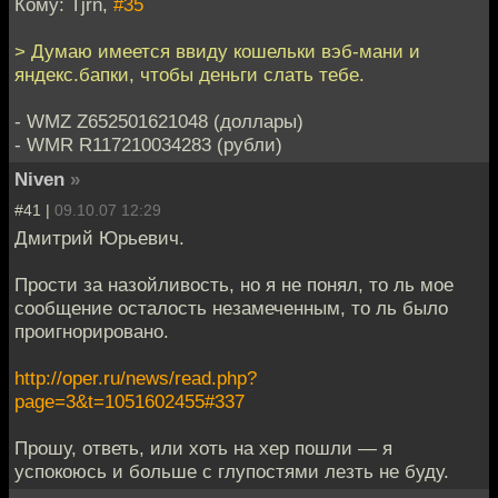
Кому: Tjrn,
#35
> Думаю имеется ввиду кошельки вэб-мани и
яндекс.бапки, чтобы деньги слать тебе.
- WMZ Z652501621048 (доллары)
- WMR R117210034283 (рубли)
Niven
»
#41 |
09.10.07 12:29
Дмитрий Юрьевич.
Прости за назойливость, но я не понял, то ль мое
сообщение осталость незамеченным, то ль было
проигнорировано.
http://oper.ru/news/read.php?
page=3&t=1051602455#337
Прошу, ответь, или хоть на хер пошли — я
успокоюсь и больше с глупостями лезть не буду.