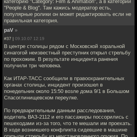
категорию "Category: Film & Animation", а в категории
"People & Blog". Там кажись модератор есть,
популярные ролики он может редактировать если не
правильная категория.
paV
»
#37 |
09.10.07 12:19
В центре столицы рядом с Московской хоральной
синагогой неизвестный преступник открыл стрельбу
по прохожим. В результате инцидента ранения
получили три человека.
Как ИТАР-ТАСС сообщили в правоохранительных
органах столицы, инцидент произошел в
понедельник около 15:50 возле дома 9/1 в Большом
Спасоглинищевском переулке.
По предварительным данным расследования,
водитель ВАЗ-2112 и его пассажиры поссорились с
пешеходами из-за того, что те мешали им проехать.
В ходе возникшего конфликта сидевшие в машине
открыли стрельбу из неустановленного оружия. По