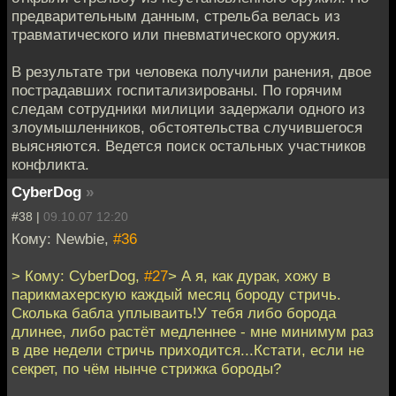
предварительным данным, стрельба велась из
травматического или пневматического оружия.
В результате три человека получили ранения, двое
пострадавших госпитализированы. По горячим
следам сотрудники милиции задержали одного из
злоумышленников, обстоятельства случившегося
выясняются. Ведется поиск остальных участников
конфликта.
CyberDog
»
#38 |
09.10.07 12:20
Кому: Newbie,
#36
> Кому: CyberDog,
#27
> А я, как дурак, хожу в
парикмахерскую каждый месяц бороду стричь.
Сколька бабла уплываить!У тебя либо борода
длинее, либо растёт медленнее - мне минимум раз
в две недели стричь приходится...Кстати, если не
секрет, по чём нынче стрижка бороды?