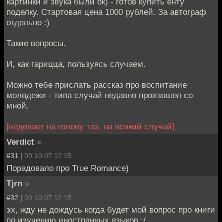
картинки и звука были ок) - готов купить енту
поделку. Стартовая цена 1000 рублей. За автограф
отдельно :)
Такие вопросы.
И, как гарицца, пользуясь случаем.
Можно тебе прислать рассказ про воспитание
молодежи - типа случай недавно произошел со
мной.
[надевает на голову таз, на всякий случай]
Verdict
»
#31 |
09.10.07 12:15
Порадовало про True Romance)
Tjrn
»
#32 |
09.10.07 12:15
эх, жду не дождусь когда будет мой вопрос про книги
по изучению иностранных языков :/