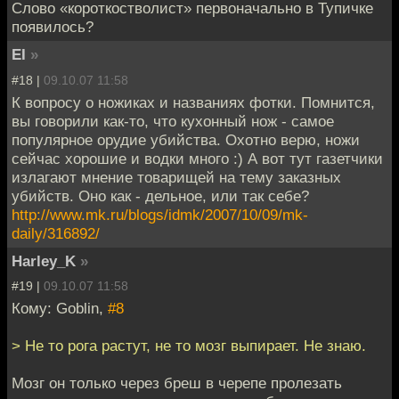
Слово «короткостволист» первоначально в Тупичке
появилось?
EI
»
#18 |
09.10.07 11:58
К вопросу о ножиках и названиях фотки. Помнится,
вы говорили как-то, что кухонный нож - самое
популярное орудие убийства. Охотно верю, ножи
сейчас хорошие и водки много :) А вот тут газетчики
излагают мнение товарищей на тему заказных
убийств. Оно как - дельное, или так себе?
http://www.mk.ru/blogs/idmk/2007/10/09/mk-
daily/316892/
Harley_K
»
#19 |
09.10.07 11:58
Кому: Goblin,
#8
> Не то рога растут, не то мозг выпирает. Не знаю.
Мозг он только через бреш в черепе пролезать