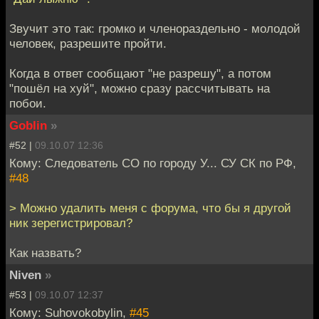
Звучит это так: громко и членораздельно - молодой
человек, разрешите пройти.
Когда в ответ сообщают "не разрешу", а потом
"пошёл на хуй", можно сразу рассчитывать на
побои.
Goblin
»
#52 |
09.10.07 12:36
Кому: Следователь СО по городу У... СУ СК по РФ,
#48
> Можно удалить меня с форума, что бы я другой
ник зерегистрировал?
Как назвать?
Niven
»
#53 |
09.10.07 12:37
Кому: Suhovokobylin,
#45