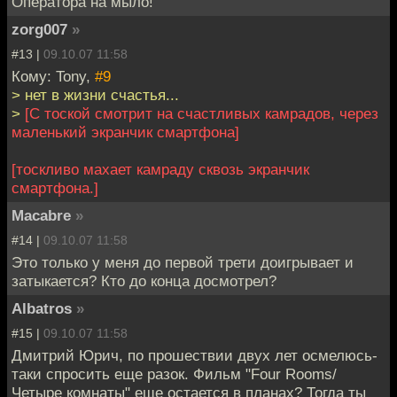
Оператора на мыло!
zorg007
»
#13 |
09.10.07 11:58
Кому: Tony,
#9
> нет в жизни счастья...
>
[С тоской смотрит на счастливых камрадов, через
маленький экранчик смартфона]
[тоскливо махает камраду сквозь экранчик
смартфона.]
Macabre
»
#14 |
09.10.07 11:58
Это только у меня до первой трети доигрывает и
затыкается? Кто до конца досмотрел?
Albatros
»
#15 |
09.10.07 11:58
Дмитрий Юрич, по прошествии двух лет осмелюсь-
таки спросить еще разок. Фильм "Four Rooms/
Четыре комнаты" еще остается в планах? Тогда ты