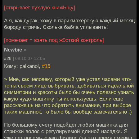
[открывает пухлую книжЫцу]
А я, как дурак, хожу в парикмахерскую каждый месяц
бороду стричь. Сколька бабла уплываить!
[помечает = взять под ж0сткий контроль]
Newbie
»
#28 |
09.10.07 12:05
Кому: palkanol,
#15
> Мне, как человеку, который уже устал часами что-
то на своем лице выбривать, добиваться идеальной
симметрии и красоты было бы очень полезно узнать
какую чудо-машинку ты используешь. Если еще
расскажешь на что обратить внимание, при выборе
таких машинок, то было бы вообще замечательно :)
По большому счету подойдет любая машинка для
стрижки волос с регулируемой длиной насадки. Я
уже лет восемь юзаю филипс (за это время сменил