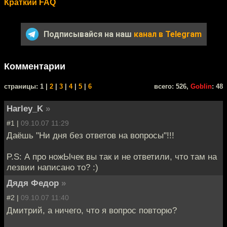
Краткий FAQ
Подписывайся на наш
канал в Telegram
Комментарии
cтраницы: 1 |
2
|
3
|
4
|
5
|
6
всего: 526,
Goblin
: 48
Harley_K
»
#1 |
09.10.07 11:29
Даёшь "Ни дня без ответов на вопросы"!!!
P.S: А про ножЫчек вы так и не ответили, что там на
лезвии написано то? :)
Дядя Федор
»
#2 |
09.10.07 11:40
Дмитрий, а ничего, что я вопрос повторю?