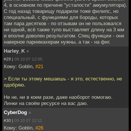
4, в основном по причине "усталости" аккумулятора).
С год назад товарищу подарили тоже филипс, но
специальный, с функциями для бороды, которых
там пара десятков - по отзывам он не пользовался
ни одной, всё также тупо выставляет длину на 3 мм
и вполне доволен результатом. Спец функции - они
наверное парикмахерам нужны, а так - на фиг.
Harley_K
»
#29 |
09.10.07 12:05
Кому: Goblin,
#21
> Если ты этому мешаешь - я это, естественно, не
одобряю.
Не не, ни в коем разе, даже наоборот помогаю.
Линки на своём ресурсе на вас даю.
CyberDog
»
#30 |
09.10.07 12:11
Кому: Goblin,
#26