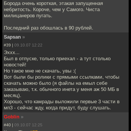
Борода очень короткая, этакая запущенная
небритость. Короче, чем у Самого. Чиста
милицанеров пугать.
Последний раз обошлась в 90 рублей.
Sapsan
»
#39 |
09.10.07 12:22
Эххх...
Был в отпуске, только приехал - а тут столько
новостей!
Но такое мне не скачать, увы :(
Вот были бы ролики с прямыми ссылками, чтобы
скачать можно было (я файлы на емыл себе
заказываю, т.к. обычного инета у меня аж 50 МБ в
месяц).
Хорошо, что камрады выложили первые 3 части в
мп3 - сейчас жду, когда придут, буду слушать.
Goblin
»
#40 |
09.10.07 12:25