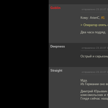
Goblin
отправлено 23.10.07 
Кому: ArienC,
#1
> Оператор опять
Два часа подряд.
Deepness
отправлено 23.10.07 
Острый и серьезн
Straight
отправлено 23.10.07 
Мда.
Из Германии оно ви
Дмитрий Юрьевич -
комсомольских и т
Глядя сейчас наза