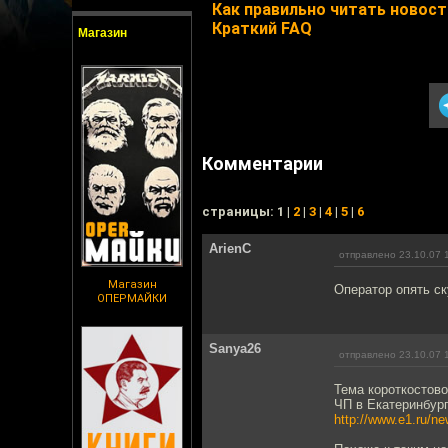
Как правильно читать новости
Краткий FAQ
Магазин
Комментарии
cтраницы: 1 |
2
|
3
|
4
|
5
|
6
ArienC
отправлено 23.10.07 
Магазин
Оператор опять с
ОПЕРМАЙКИ
Sanya26
отправлено 23.10.07 
Тема короткостово
ЧП в Екатеринбург
http://www.e1.ru/n