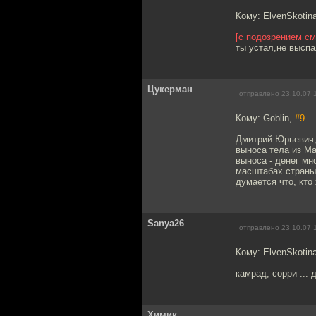
Кому: ElvenSkotin
[с подозрением см
ты устал,не выспа
Цукерман
отправлено 23.10.07 
Кому: Goblin,
#9
Дмитрий Юрьевич, 
выноса тела из Ма
выноса - денег мн
масштабах страны 
думается что, кто
Sanya26
отправлено 23.10.07 
Кому: ElvenSkotin
камрад, сорри ...
Химик