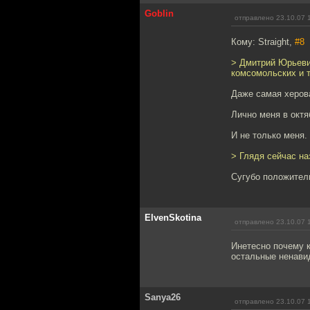
Goblin
отправлено 23.10.07 
Кому: Straight,
#8
> Дмитрий Юрьевич
комсомольских и т
Даже самая херова
Лично меня в октя
И не только меня.
> Глядя сейчас на
Сугубо положител
ElvenSkotina
отправлено 23.10.07 
Инетесно почему к
остальные ненави
Sanya26
отправлено 23.10.07 