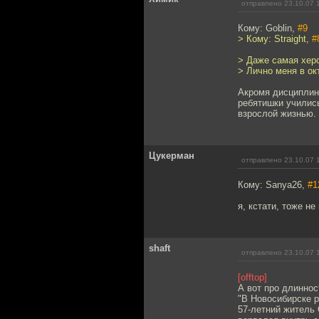
отправлено 23.10.07 
Кому: Goblin,
#9
> Кому: Straight,
#
> Даже самая херо
> Лично меня в ок
Акромя дисциплин
ребятишки училис
взрослой жизнью.
Цукерман
отправлено 23.10.07 
Кому: Sanya26,
#1
я, кстати, тоже не
shaft
отправлено 23.10.07 
[offtop]
А вот про длиннос
"В Новосибирске 
57-летний житель