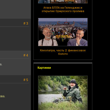
Атака БПЛА на Геленджик и
открытие Ормузского пролива
# 3
Клеопатра, часть 2: финансовое
болото
# 4
а.
Картинки
# 5
ова.