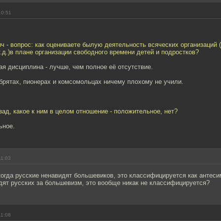
10:51
 - вопрос: как оцениваете былую деятельность всяческих организаций 
.д.)в плане организации свободного времени детей и подростков?
я дисциплина - лучше, чем полное её отсутствие.
брятах, пионерах и комсомольцах ничему плохому не учили.
зад, какое к ним в целом отношение - положительное, нет?
ьное.
11:03
огда русские ненавидят большевиков, это классифицируется как антесим
дят русских за большевизм, это вообще никак не классифицируется?
11:08