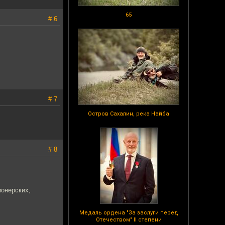
65
# 6
# 7
Остров Сахалин, река Найба
# 8
ионерских,
Медаль ордена "За заслуги перед
Отечеством" II степени