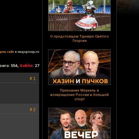
О предстоящем Турнире Святого
Георгия
дать сайт
в megagroup.ru
сего: 554,
Goblin
: 27
# 1
Признание Меркель и
возвращение России в большой
спорт
# 2