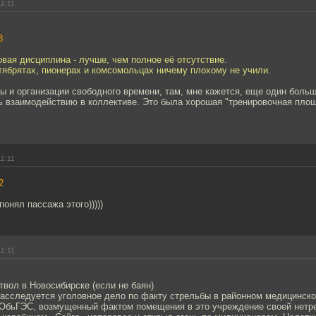
11:11
8
вая дисциплина - лучше, чем полное её отсутствие.
тябрятах, пионерах и комсомольцах ничему плохому не учили.
ы и организации свободного времени, там, мне кажется, еще один боль
ь взаимодействию в коллективе. Это была хорошая "тренировочная пло
11:11
2
 понял пассажа этого)))))
11:11
твол в Новосибирске (если не баян)
расследуется уголовное дело по факту стрельбы в районном медицинско
 ОбьГЭС, возмущенный фактом помещения в это учреждение своей нетре