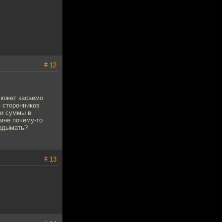
# 12
 сюжет касаемо
я сторонников
ти суммы в
мне почему-то
подымать?
# 13