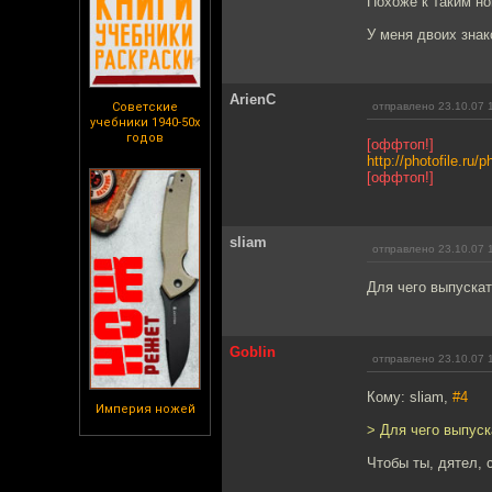
Похоже к таким но
У меня двоих знак
ArienC
Советские
отправлено 23.10.07 
учебники 1940-50х
годов
[оффтоп!]
http://photofile.ru
[оффтоп!]
sliam
отправлено 23.10.07 
Для чего выпускат
Goblin
отправлено 23.10.07 
Кому: sliam,
#4
Империя ножей
> Для чего выпуск
Чтобы ты, дятел, 