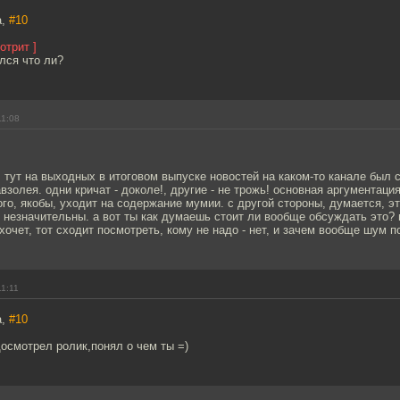
a,
#10
отрит ]
лся что ли?
11:08
тут на выходных в итоговом выпуске новостей на каком-то канале был
взолея. одни кричат - доколе!, другие - не трожь! основная аргументаци
ого, якобы, уходит на содержание мумии. с другой стороны, думается, э
незначительны. а вот ты как думаешь стоит ли вообще обсуждать это? 
 хочет, тот сходит посмотреть, кому не надо - нет, и зачем вообще шум 
11:11
a,
#10
 досмотрел ролик,понял о чем ты =)