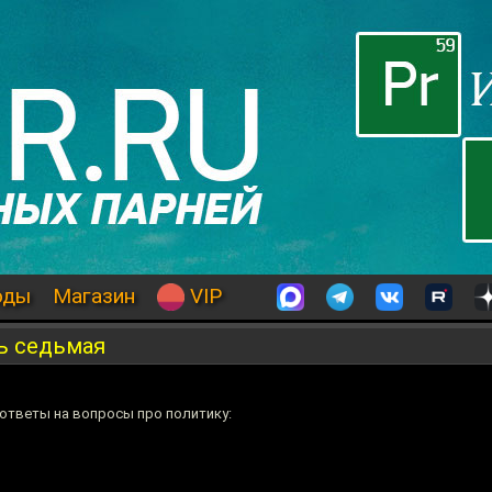
оды
Магазин
VIP
ь седьмая
 ответы на вопросы про политику: