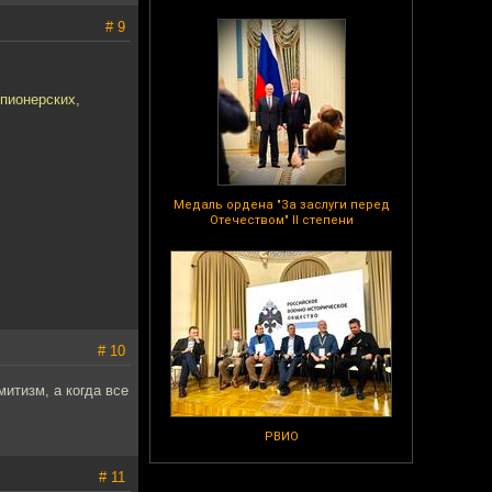
# 9
(пионерских,
Медаль ордена "За заслуги перед
Отечеством" II степени
# 10
итизм, а когда все
РВИО
# 11