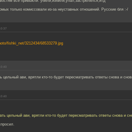
востям все привыкли: убили,избили,упал,застрелился,итд
омых только комиссовали из-за неуставных отношений. Русские бля :-/
10:37
/photo/fishki_net/3212434/68533279.jpg
10:40
ь цельный ави, врятли кто-то будет пересматривать ответы снова и снов
10:40
ать цельный ави, врятли кто-то будет пересматривать ответы снова и сн
спросил.