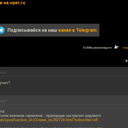
 на oper.ru
Подписывайся на наш
канал в Telegram
Goblin рекомендует
соз
в
10:37
кучал?
10:37
ла:
ском военном гарнизоне - прапорщик застрелил рядового
ews/spool/section_id-13-news_id-282718.html?subscribe=rdf