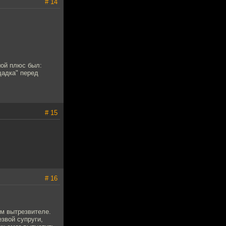
# 14
шой плюс был:
щадка" перед
# 15
# 16
м вытрезвителе.
звой супруги,