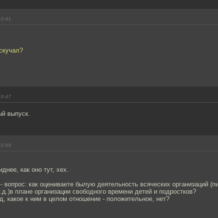
10:41
 скучал?
10:47
ый выпуск.
10:50
днее, как оно тут, хех.
 вопрос: как оцениваете былую деятельность всяческих организаций (п
.д.)в плане организации свободного времени детей и подростков?
д, какое к ним в целом отношение - положительное, нет?