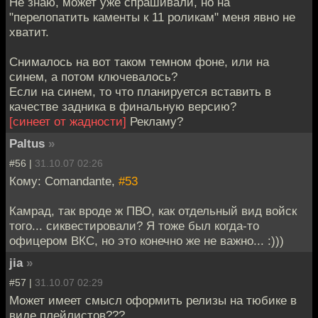
Не знаю, может уже спрашивали, но на
"перелопатить каменты к 11 роликам" меня явно не
хватит.
Снималось на вот таком темном фоне, или на
синем, а потом ключевалось?
Если на синем, то что планируется вставить в
качестве задника в финальную версию?
[синеет от жадности]
Рекламу?
Paltus
»
#56 |
31.10.07 02:26
Кому: Comandante,
#53
Камрад, так вроде ж ПВО, как отдельный вид войск
того... сиквестировали? Я тоже был когда-то
офицером ВКС, но это конечно же не важно... :)))
jia
»
#57 |
31.10.07 02:29
Может имеет смысл оформить релизы на тюбике в
виде плейлистов???