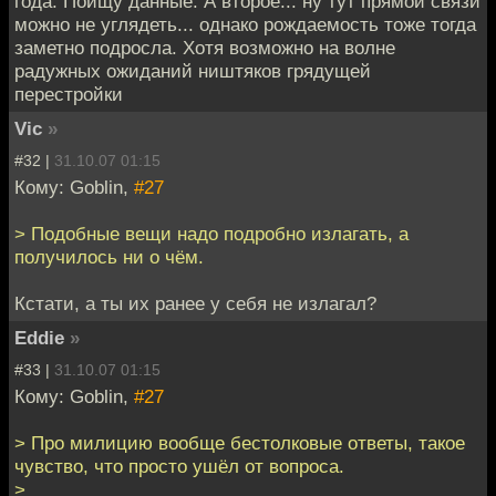
года. Поищу данные. А второе... ну тут прямой связи
можно не углядеть... однако рождаемость тоже тогда
заметно подросла. Хотя возможно на волне
радужных ожиданий ништяков грядущей
перестройки
Vic
»
#32 |
31.10.07 01:15
Кому: Goblin,
#27
> Подобные вещи надо подробно излагать, а
получилось ни о чём.
Кстати, а ты их ранее у себя не излагал?
Eddie
»
#33 |
31.10.07 01:15
Кому: Goblin,
#27
> Про милицию вообще бестолковые ответы, такое
чувство, что просто ушёл от вопроса.
>