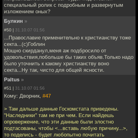
специальный ролик с подробным и развернутым
изложением оных?
Булкин
»
#50 |
31.10.07 01:56
...Православие применительно к христианству тоже
секта...(с)Гоблин
Мощно скирданул,меня аж подбросило от
удовольствия,побольше бы таких объяв.Только надо
было уточнить к какому христианству воно
секта...Ну так, чисто для общей ясности.
Paltus
»
#51 |
31.10.07 01:56
Кому: Дворник,
#47
> Там дальше данные Госкомстата приведены.
"Наследники" там не при чем. Если найдешь
опровержение, что эти данные были злостно
подтасованы, чтобы <...вставь любую причину...>,
то поделись - будет любопытно почитать