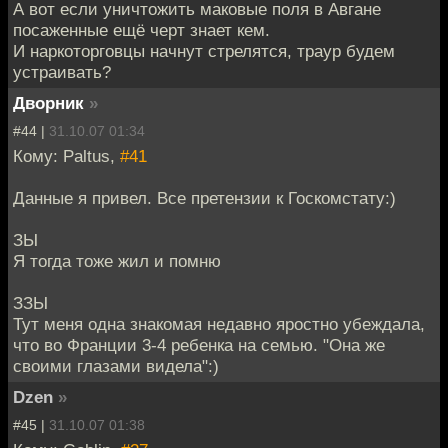
А вот если уничтожить маковые поля в Авгане
посаженные ещё черт знает кем.
И наркоторговцы начнут стрелятся, траур будем
устраивать?
Дворник
»
#44 |
31.10.07 01:34
Кому: Paltus,
#41
Данные я привел. Все претензии к Госкомстату:)
ЗЫ
Я тогда тоже жил и помню
ЗЗЫ
Тут меня одна знакомая недавно яростно убеждала,
что во Франции 3-4 ребенка на семью. "Она же
своими глазами видела":)
Dzen
»
#45 |
31.10.07 01:38