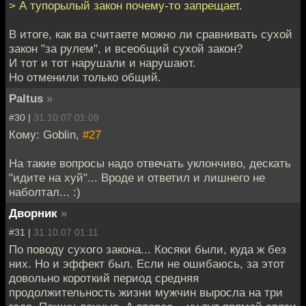
> А тупорылый закон почему-то запрещает.
В итоге, как ва считаете можно ли сравнивать сухой
закон "за рулем", и всеобщий сухой закон?
И тот и тот нарушали и нарушают.
Но отменили только общий.
Paltus
»
#30 |
31.10.07 01:09
Кому: Goblin,
#27
На такие вопросы надо отвечать уклончиво, дескать
"идите на хуй"... Вроде и ответил и лишнего не
наболтал... :)
Дворник
»
#31 |
31.10.07 01:11
По поводу сухого закона... Косяки были, куда ж без
них. Но и эффект был. Если не ошибаюсь, за этот
довольно короткий период средняя
продолжительность жизни мужчин выросла на три