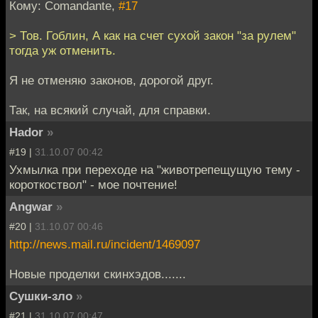
Кому: Comandante,
#17
> Тов. Гоблин, А как на счет сухой закон "за рулем"
тогда уж отменить.
Я не отменяю законов, дорогой друг.
Так, на всякий случай, для справки.
Hador
»
#19 |
31.10.07 00:42
Ухмылка при переходе на "животрепещущую тему -
короткоствол" - мое почтение!
Angwar
»
#20 |
31.10.07 00:46
http://news.mail.ru/incident/1469097
Новые проделки скинхэдов.......
Сушки-зло
»
#21 |
31.10.07 00:47