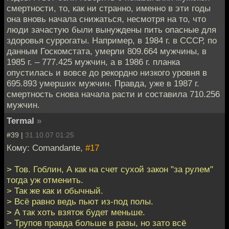
смертности, то, как ни странно, именно в эти годы
она вновь начала снижаться, несмотря на то, что
люди зачастую были вынуждены пить опасные для
здоровья суррогаты. Например, в 1984 г. в СССР, по
данным Госкомстата, умерли 809.664 мужчины, в
1985 г. – 777.425 мужчин, а в 1986 г. планка
опустилась и вовсе до рекордно низкого уровня в
695.893 умерших мужчин. Правда, уже в 1987 г.
смертность снова начала расти и составила 710.256
мужчин.
Termal
»
#39 |
31.10.07 01:25
Кому: Comandante,
#17
> Тов. Гоблин, А как на счет сухой закон "за рулем"
тогда уж отменить.
> Так же как и обычный.
> Всё равно ведь пьют из-под полы.
> А так хоть взяток будет меньше.
> Трупов правда больше в разы, но зато всё