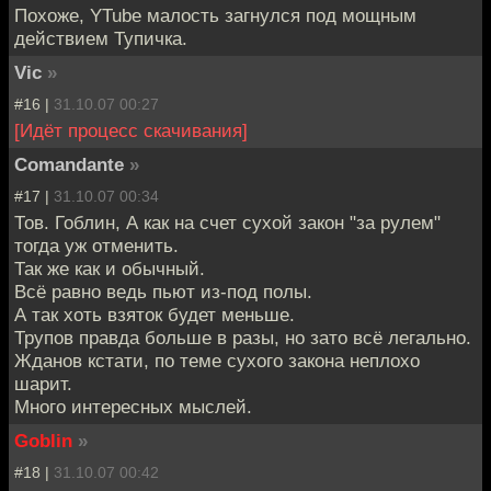
Похоже, YTube малость загнулся под мощным
действием Тупичка.
Vic
»
#16 |
31.10.07 00:27
[Идёт процесс скачивания]
Comandante
»
#17 |
31.10.07 00:34
Тов. Гоблин, А как на счет сухой закон "за рулем"
тогда уж отменить.
Так же как и обычный.
Всё равно ведь пьют из-под полы.
А так хоть взяток будет меньше.
Трупов правда больше в разы, но зато всё легально.
Жданов кстати, по теме сухого закона неплохо
шарит.
Много интересных мыслей.
Goblin
»
#18 |
31.10.07 00:42