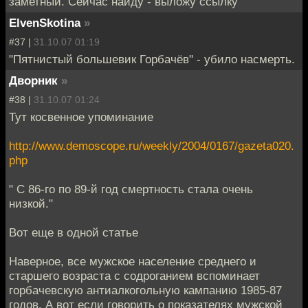
заметный. Сейчас найду - выложу ссылку
ElvenSkotina
»
#37 |
31.10.07 01:19
"Пятнистый большевик Горбачёв" - убило насмерть.
Дворник
»
#38 |
31.10.07 01:24
Тут косвенное упоминание
http://www.demoscope.ru/weekly/2004/0167/gazeta020.
php
" С 86-го по 89-й год смертность стала очень
низкой."
Вот еще в одной статье
Наверное, все мужское население среднего и
старшего возраста с содроганием вспоминает
горбачевскую антиалкогольную кампанию 1985-87
годов. А вот если говорить о показателях мужской