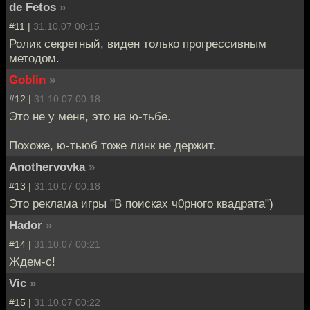
de Fetos
»
#11 |
31.10.07 00:15
Ролик секретный, виден только прогрессивным
методом.
Goblin
»
#12 |
31.10.07 00:18
Это не у меня, это на ю-тьбе.
Похоже, ю-тьюб тоже линк не держит.
Anothervovka
»
#13 |
31.10.07 00:18
Это реклама игры "В поисках ч0рного квадрата")
Hador
»
#14 |
31.10.07 00:21
Ждем-с!
Vic
»
#15 |
31.10.07 00:22