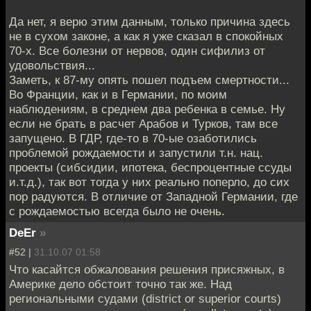
Да нет, я верю этим данным, только причина здесь
не в сухом законе, а как я уже сказал в спокойных
70-х. Все болезни от нервов, один сифилиз от
удовольствия...
Заметь, к 87-му опять пошел подъем смертности...
Во Франции, как и в Германии, по моим
наблюдениям, в среднем два ребенка в семье. Ну
если не брать в расчет Арабов и Турков, там все
запущено. В ГДР, где-то в 70-ые озаботились
проблемой рождаемости и запустили т.н. нац.
проекты (сибсидии, ипотека, беспроцентные ссуды
и.т.д.), так вот тогда у них реально поперло, до сих
пор радуются. В отличие от Западной Германии, где
с рождаемостью всегда было не очень.
DeEr
»
#52 |
31.10.07 01:58
Что касайтся обжалования решения присяжных, в
Америке дело обстоит точно так же. Над
региональными судами (district or superior courts)