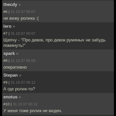
thecdy
»
#6 |
31.10.07 00:07
не вижу ролика :(
Iero
»
#7 |
31.10.07 00:07
Щепчу - "Про девок, про девок румяных не забудь
помянуть!"
spark
»
#8 |
31.10.07 00:09
оперативно
Stepan
»
#9 |
31.10.07 00:12
А где ролик-то?
enotus
»
#10 |
31.10.07 00:12
У меня тоже ролик не виден.