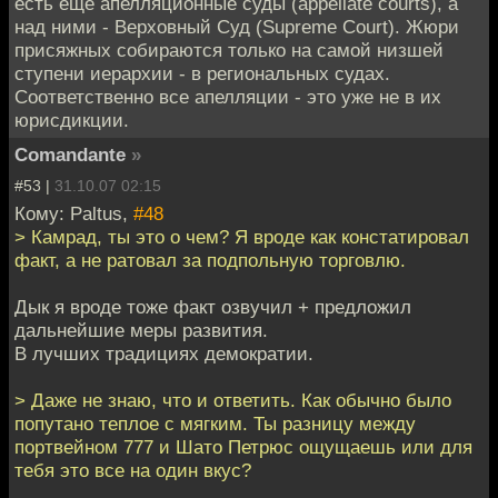
есть еще апелляционные суды (appellate courts), а
над ними - Верховный Суд (Supreme Court). Жюри
присяжных собираются только на самой низшей
ступени иерархии - в региональных судах.
Соответственно все апелляции - это уже не в их
юрисдикции.
Comandante
»
#53 |
31.10.07 02:15
Кому: Paltus,
#48
> Камрад, ты это о чем? Я вроде как констатировал
факт, а не ратовал за подпольную торговлю.
Дык я вроде тоже факт озвучил + предложил
дальнейшие меры развития.
В лучших традициях демократии.
> Даже не знаю, что и ответить. Как обычно было
попутано теплое с мягким. Ты разницу между
портвейном 777 и Шато Петрюс ощущаешь или для
тебя это все на один вкус?