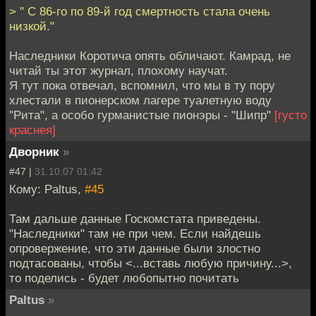
> " С 86-го по 89-й год смертность стала очень
низкой."
Наследники Коротича опять обличают. Камрад, не
читай ты этот журнал, плохому научат.
Я тут пока отвечал, вспомнил, что мы в ту пору
хлестали в пионерском лагере туалетную воду
"Рита", а особо гурманистые пионэры - "Шипр"
[густо
краснея]
Дворник
»
#47 |
31.10.07 01:42
Кому: Paltus,
#45
Там дальше данные Госкомстата приведены.
"Наследники" там не при чем. Если найдешь
опровержение, что эти данные были злостно
подтасованы, чтобы <...вставь любую причину...>,
то поделись - будет любопытно почитать
Paltus
»