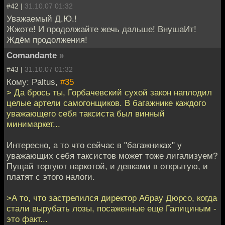
#42 |
31.10.07 01:32
Уважаемый Д.Ю.!
Жжоте! И продолжайте жечь дальше! ВнушаИт!
Ждём продолжения!
Comandante
»
#43 |
31.10.07 01:32
Кому: Paltus,
#35
> Да брось ты, Горбачевский сухой закон наплодил
целые артели самогонщиков. В багажнике каждого
уважающего себя таксиста был винный
минимаркет...
Интересно, а то что сейчас в "багажниках" у
уважающих себя таксистов может тоже лигализуем?
Пущай торгуют наркотой, и девками в открытую, и
платят с этого налоги.
>А то, что застрелился директор Абрау Дюрсо, когда
стали вырубать лозы, посаженные еще Галициным -
это факт...