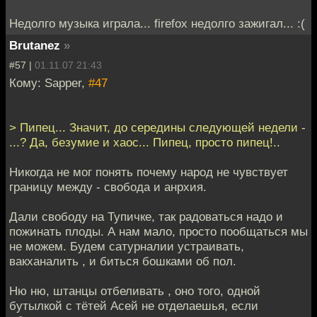
Недолго музыка играла... firefox недолго зажигал... :(
Brutanez
»
#57 |
01.11.07 21:43
Кому: Sapper,
#47
> Пипец... Значит, до середины следующей недели -
...? Да, безумие и хаос... Пипец, просто пипец!..
Никогда не мог понять почему народ не чувствует
границу между - свобода и анрхия.
Дали свободу на Тупичке, так радоваться надо и
пожинать плоды. А нам мало, просто пообщаться мы
не можем. Будем сатурналии устраивать,
вакханалить , и биться бошками об пол.
Ню ню, штанцы отбеливать , оно того, одной
бутылкой с тётей Асей не отделаешья, если