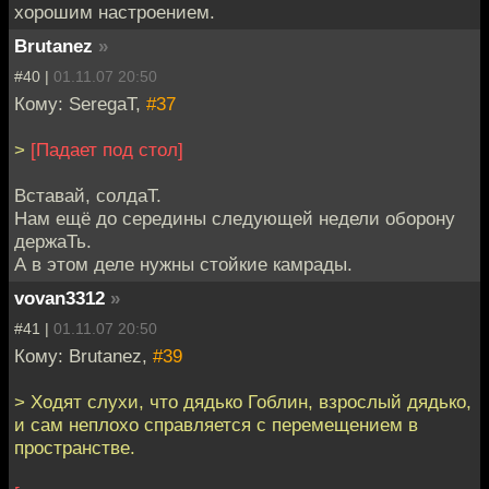
хорошим настроением.
Brutanez
»
#40 |
01.11.07 20:50
Кому: SeregaT,
#37
>
[Падает под стол]
Вставай, солдаТ.
Нам ещё до середины следующей недели оборону
держаТь.
А в этом деле нужны стойкие камрады.
vovan3312
»
#41 |
01.11.07 20:50
Кому: Brutanez,
#39
> Ходят слухи, что дядько Гоблин, взрослый дядько,
и сам неплохо справляется с перемещением в
пространстве.