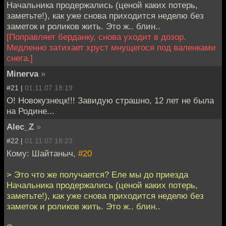
Начальника продержались (ценой каких потерь,
заметьте!), как уже снова приходится неделю без
заметок и роликов жить. Это ж.. блин..
[Поправляет берданку, снова уходит в дозор.
Медленно затихает хруст мнущегося под валенками
снега.]
Minerva
»
#21 |
01.11.07 18:19
О! Новокузнецк!!! Завидую страшно, 12 лет не была
на Родине...
Alec_Z
»
#22 |
01.11.07 18:23
Кому: Шайтаныч,
#20
> Это что же получается? Еле мы до приезда
Начальника продержались (ценой каких потерь,
заметьте!), как уже снова приходится неделю без
заметок и роликов жить. Это ж.. блин..