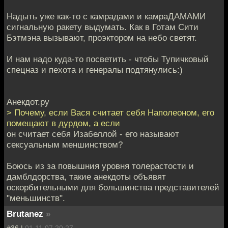
Надыть уже как-то с камрадами и камраДАМАМИ
сигнальную ракету выдумать. Как в Готам Сити
Бэтмэна вызывают, проэктором на небо светят.
И нам надо куда-то посветить - чтобы Тупичковый
спецназ и пехота и генералы подтянулись:)
Анекдот.ру
> Почему, если Вася считает себя Наполеоном, его
помещают в дурдом, а если
он считает себя Изабеллой - его называют
сексуальным меншинством?
Боюсь из за повышния уровня толерастости и
дамблдорства, такие анекдоты объявят
оскорбительными для большинства представителей
"меньшинств".
Brutanez
»
#36 |
01.11.07 20:27