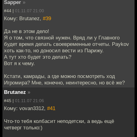
Sapper
»
#44 |
01.11.07 21:00
Кому: Brutanez,
#39
Да не в этом дело!
Я о том, что связной нужен. Вряд ли у Главного
будет время делать своевременные отчеты. Paykov
хоть как-то, но доносил вести из Парижу.
А тут хто будет это делать?
Вот я к чему.
Кстати, камрады, а где можно посмотреть ход
Игромира? Мне, конечно, неинтересно, но всё же?
Brutanez
»
#45 |
01.11.07 21:06
Кому: vovan3312,
#41
Что-то тебя колбасит неподетски, а ведь ещё
четверг только:)