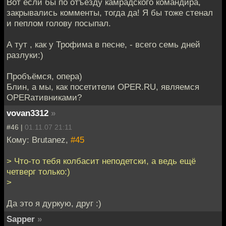
Вот если бы по отъезду камрадского командира,
закрывались комменты, тогда да! Я бы тоже стенал
и пеплом голову посыпал.
А тут , как у Трофима в песне, - всего семь дней
разлуки:)
Пробъёмся, опера)
Блин, а мы, как посетители OPER.RU, являемся
OPERативниками?
vovan3312
»
#46 |
01.11.07 21:11
Кому: Brutanez,
#45
> Что-то тебя колбасит неподетски, а ведь ещё
четверг только:)
>
Да это я дуркую, друг :)
Sapper
»