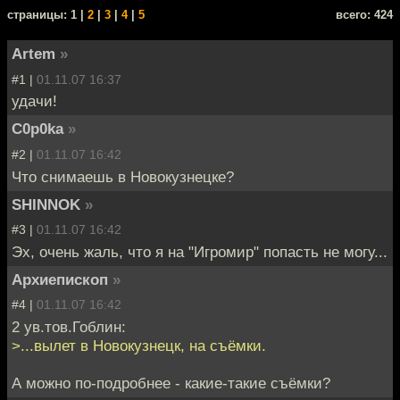
cтраницы: 1 |
2
|
3
|
4
|
5
всего: 424
Artem
»
#1 |
01.11.07 16:37
удачи!
C0p0ka
»
#2 |
01.11.07 16:42
Что снимаешь в Новокузнецке?
SHINNOK
»
#3 |
01.11.07 16:42
Эх, очень жаль, что я на "Игромир" попасть не могу...
Архиепископ
»
#4 |
01.11.07 16:42
2 ув.тов.Гоблин:
>...вылет в Новокузнецк, на съёмки.
А можно по-подробнее - какие-такие съёмки?