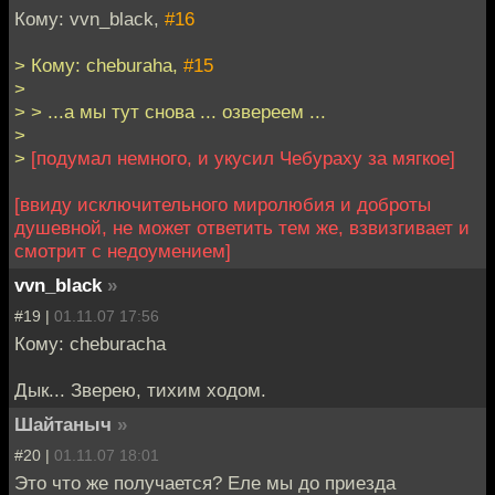
Кому: vvn_black,
#16
> Кому: cheburaha,
#15
>
> > ...а мы тут снова ... озвереем ...
>
>
[подумал немного, и укусил Чебураху за мягкое]
[ввиду исключительного миролюбия и доброты
душевной, не может ответить тем же, взвизгивает и
смотрит с недоумением]
vvn_black
»
#19 |
01.11.07 17:56
Кому: cheburacha
Дык... Зверею, тихим ходом.
Шайтаныч
»
#20 |
01.11.07 18:01
Это что же получается? Еле мы до приезда