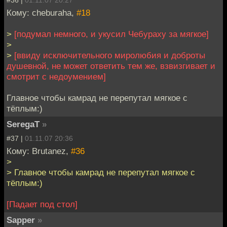
Кому: cheburaha,
#18
>
[подумал немного, и укусил Чебураху за мягкое]
>
>
[ввиду исключительного миролюбия и доброты
душевной, не может ответить тем же, взвизгивает и
смотрит с недоумением]
Главное чтобы камрад не перепутал мягкое с
тёплым:)
SeregaT
»
#37 |
01.11.07 20:36
Кому: Brutanez,
#36
>
> Главное чтобы камрад не перепутал мягкое с
тёплым:)
[Падает под стол]
Sapper
»