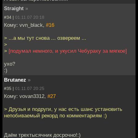
Straight
»
#34 |
01.11.07 20:18
Кому: vvn_black,
#16
> ...а мы тут снова ... озвереем ...
>
>
[подумал немного, и укусил Чебураху за мягкое]
ухо?
:)
Brutanez
»
#35 |
01.11.07 20:25
Кому: vovan3312,
#27
> Друзья и подруги, у нас есть шанс установить
непобиваемый рекорд по комментариям :)
Даём трехтысячник досрочно!:)