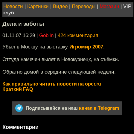
Новости
|
Картинки
|
Видео
|
Переводы
|
Магазин
|
VIP
клуб
Дела и заботы
01.11.07 16:29
|
Goblin
|
424 комментария
Убыл в Москву на выставку
Игромир 2007
.
Оттуда намечен вылет в Новокузнецк, на съёмки.
Обратно домой в середине следующей недели.
Как правильно читать новости на oper.ru
Краткий FAQ
Подписывайся на наш
канал в Telegram
Комментарии