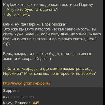
Paykov хоть как-то, но доносил вести из Парижу.
> А тут хто будет это делать?
> Вот я к чему.
млин, ну где Париж, а где Москва?
Это уже какая-то патологическая зависимость. Ты
спать хуже будешь, если пару дней не узнаешь чего
Гоблин съел на завтрак, и во сколько спать ушёл?
:))))
Верь, камрад, и счастье будет, шли позитивные
эмоции и сохраняй дзен:)
> Кстати, камрады, а где можно посмотреть ход
Игромира? Мне, конечно, неинтересно, но всё же?
http://www.igromir-expo.ru/
Sapper
»
#53 |
01.11.07 21:29
Кому: Brutanez,
#45