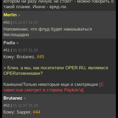
котором ни разу линукс не стоит" - можно говорить о
такой планке. Иначе - вряд-ли.
Merlin
»
#50 |
01.11.07 21:17
Напоминаю, что флуд будет наказываться
беспощадно
Padla
»
#51 |
01.11.07 21:18
Кому: Brutanez,
#45
> Блин, а мы, как посетители OPER.RU, являемся
OPERативниками?
Канешна!Только некоторые еще и смотрящие
[С
завистью смотрит в сторону Paykov'а]
Brutanez
»
#52 |
01.11.07 21:19
Кому: Sapper,
#44