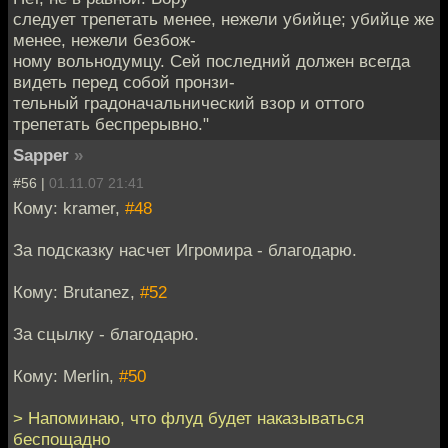
следует трепетать менее, нежели убийце; убийце же
менее, нежели безбож-
ному вольнодумцу. Сей последний должен всегда
видеть перед собой пронзи-
тельный градоначальнический взор и оттого
трепетать беспрерывно."
Sapper
»
#56 |
01.11.07 21:41
Кому: kramer,
#48
За подсказку насчет Игромира - благодарю.
Кому: Brutanez,
#52
За сцылку - благодарю.
Кому: Merlin,
#50
> Напоминаю, что флуд будет наказываться
беспощадно