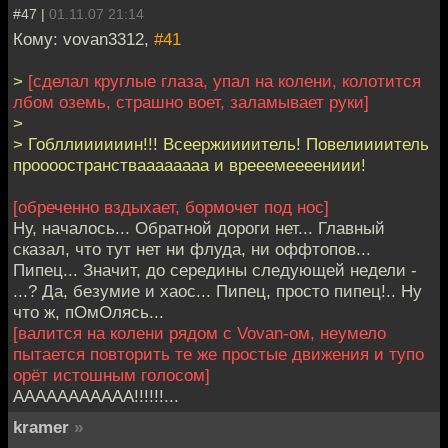
#47 |
01.11.07 21:14
Кому: vovan3312,
#41
>
[сделал круглые глаза, упал на колени, колотится
лбом оземь, страшно воет, заламывает руки]
>
> Гобллиииииин!!! Всеержиииитель! Повелиииитель
проооостранстваааааааа и врееемеееениии!
[обреченно вздыхает, бормочет под нос]
Ну, началось... Обратной дороги нет... Главный
сказал, что тут нет ни флуда, ни оффтопов...
Пипец... Значит, до середины следующей недели -
...? Да, безумие и хаос... Пипец, просто пипец!.. Ну
что ж, пОмОлясь...
[валится на колени рядом с Vovan-ом, неумело
пытается повторить те же простые движения и тупо
орёт истошным голосом]
ААААААААААА!!!!!!...
kramer
»