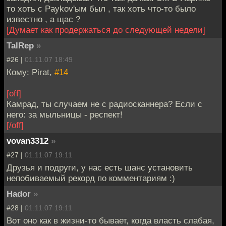
то хоть с Paykov'ым был , так хоть что-то было
известно , а щас ?
[Думает как продержаться до следующей недели]
TalRep
»
#26 |
01.11.07 18:49
Кому: Pirat,
#14
[off]
Камрад, ты случаем не с радиосканнера? Если с
него: за мыльницы - респект!
[/off]
vovan3312
»
#27 |
01.11.07 19:11
Друзья и подруги, у нас есть шанс установить
непобиваемый рекорд по комментариям :)
Hador
»
#28 |
01.11.07 19:11
Вот оно как в жизни-то бывает, когда власть слабая,