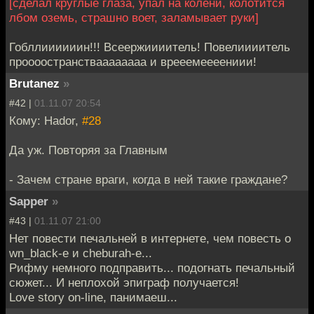
[сделал круглые глаза, упал на колени, колотится
лбом оземь, страшно воет, заламывает руки]
Гобллиииииин!!! Всеержиииитель! Повелиииитель
проооостранстваааааааа и врееемеееениии!
Brutanez
»
#42 |
01.11.07 20:54
Кому: Hador,
#28
Да уж. Повторяя за Главным
- Зачем стране враги, когда в ней такие граждане?
Sapper
»
#43 |
01.11.07 21:00
Нет повести печальней в интернете, чем повесть о
wn_black-е и cheburah-е...
Рифму немного подправить... подогнать печальный
сюжет... И неплохой эпиграф получается!
Love story on-line, панимаеш...