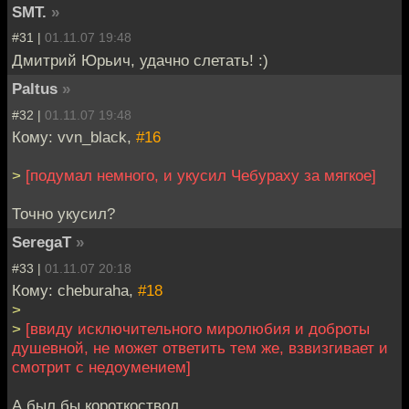
SMT.
»
#31 |
01.11.07 19:48
Дмитрий Юрьич, удачно слетать! :)
Paltus
»
#32 |
01.11.07 19:48
Кому: vvn_black,
#16
>
[подумал немного, и укусил Чебураху за мягкое]
Точно укусил?
SeregaT
»
#33 |
01.11.07 20:18
Кому: cheburaha,
#18
>
>
[ввиду исключительного миролюбия и доброты
душевной, не может ответить тем же, взвизгивает и
смотрит с недоумением]
А был бы короткоствол.....