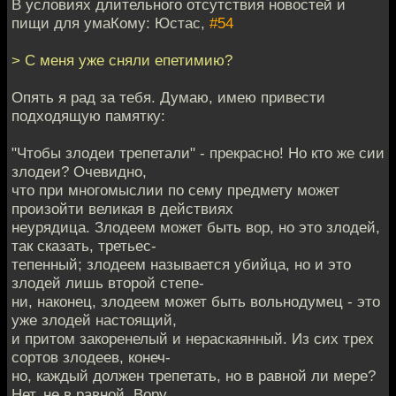
В условиях длительного отсутствия новостей и
пищи для умаКому: Юстас,
#54
> С меня уже сняли епетимию?
Опять я рад за тебя. Думаю, имею привести
подходящую памятку:
"Чтобы злодеи трепетали" - прекрасно! Но кто же сии
злодеи? Очевидно,
что при многомыслии по сему предмету может
произойти великая в действиях
неурядица. Злодеем может быть вор, но это злодей,
так сказать, третьес-
тепенный; злодеем называется убийца, но и это
злодей лишь второй степе-
ни, наконец, злодеем может быть вольнодумец - это
уже злодей настоящий,
и притом закоренелый и нераскаянный. Из сих трех
сортов злодеев, конеч-
но, каждый должен трепетать, но в равной ли мере?
Нет, не в равной. Вору