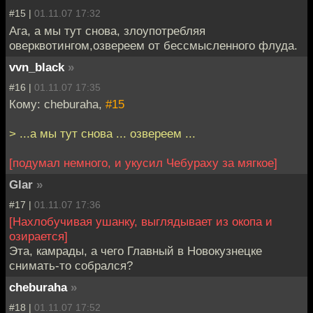
#15 |
01.11.07 17:32
Ага, а мы тут снова, злоупотребляя
оверквотингом,озвереем от бессмысленного флуда.
vvn_black
»
#16 |
01.11.07 17:35
Кому: cheburaha,
#15
> ...а мы тут снова ... озвереем ...
[подумал немного, и укусил Чебураху за мягкое]
Glar
»
#17 |
01.11.07 17:36
[Нахлобучивая ушанку, выглядывает из окопа и
озирается]
Эта, камрады, а чего Главный в Новокузнецке
снимать-то собрался?
cheburaha
»
#18 |
01.11.07 17:52