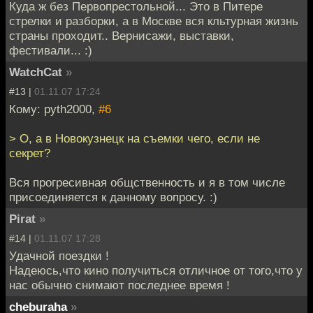
Куда ж без Первопрестольной... Это в Питере
стрелки и разборки, а в Москве вся кльтурная жизнь
страны проходит.. Вернисажи, выставки,
фестивали... :)
WatchCat
»
#13 |
01.11.07 17:24
Кому: pyth2000,
#6
> О, а в Новокузнецк на съемки чего, если не
секрет?
Вся прогресивная общственность и я в том числе
присоединяется к данному вопросу. :)
Pirat
»
#14 |
01.11.07 17:28
Удачной поездки !
Надеюсь,что кино получиться отличное от того,что у
нас обычно снимают последнее время !
cheburaha
»