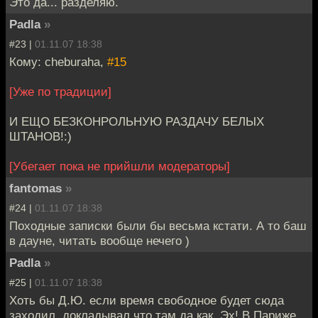
Это да... разделяю.
Padla
»
#23 |
01.11.07 18:38
Кому: cheburaha,
#15
[Уже по традиции]
И ЕЩО БЕЗКОНРОЛЬНУЮ РАЗДАЧУ БЕЛЫХ
ШТАНОВ!:)
[Убегает пока не прийшли модераторы]
fantomas
»
#24 |
01.11.07 18:38
Походные записки были бы весьма кстати. А то баш
в дауне, читать вообще нечего )
Padla
»
#25 |
01.11.07 18:38
Хоть бы Д.Ю. если время свободное будет сюда
заходил, докладывал что там да как. Эх! В Париже