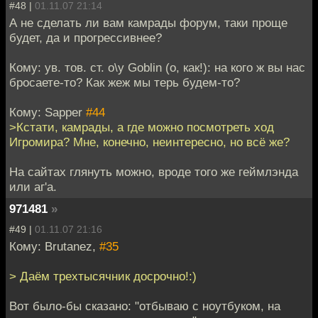
#48 |
01.11.07 21:14
А не сделать ли вам камрады форум, таки проще
будет, да и прогрессивнее?
Кому: ув. тов. ст. о\у Goblin (о, как!): на кого ж вы нас
бросаете-то? Как жеж мы терь будем-то?
Кому: Sapper
#44
>Кстати, камрады, а где можно посмотреть ход
Игромира? Мне, конечно, неинтересно, но всё же?
На сайтах глянуть можно, вроде того же геймлэнда
или аг'a.
971481
»
#49 |
01.11.07 21:16
Кому: Brutanez,
#35
> Даём трехтысячник досрочно!:)
Вот было-бы сказано: "отбываю с ноутбуком, на