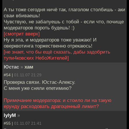
А ты тоже сегодня ничё так, глаголом столбишь - аки
сваи вбиваешь!
Чувствую, не забалуешь с тобой - если что, почище
модераторов пороть будешь! :)
[смотрит вверх]
Ну я эта, и модераторов тоже уважаю! И
оверквотинга торжественно отрекаюсь!
[не знает, что бы ещё сказать, дабы задобрить
тупи4ковских НебоЖителей]
Юстас
»
хам
#54 |
01.11.07 21:29
Проверка связи. Юстас-Алексу.
С меня уже сняли епетимию?
Примечание модератора: и стоило ли на такую
ерунду расходовать драгоценный лимит?
lylyM
»
#55 |
01.11.07 21:41