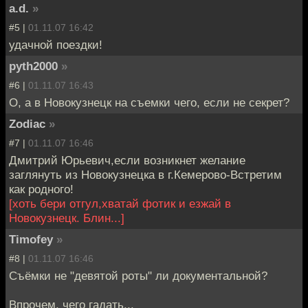
a.d.
»
#5 |
01.11.07 16:42
удачной поездки!
pyth2000
»
#6 |
01.11.07 16:43
О, а в Новокузнецк на съемки чего, если не секрет?
Zodiac
»
#7 |
01.11.07 16:46
Дмитрий Юрьевич,если возникнет желание
заглянуть из Новокузнецка в г.Кемерово-Встретим
как родного!
[хоть бери отгул,хватай фотик и езжай в
Новокузнецк. Блин...]
Timofey
»
#8 |
01.11.07 16:46
Съёмки не "девятой роты" ли документальной?
Впрочем, чего гадать...