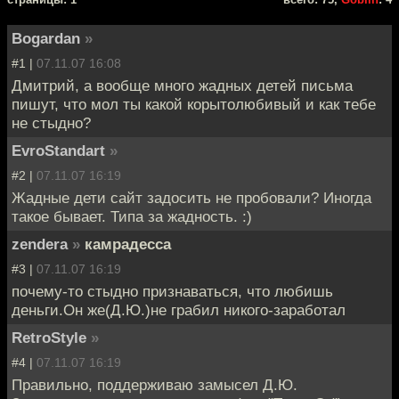
Bogardan
»
#1 |
07.11.07 16:08
Дмитрий, а вообще много жадных детей письма
пишут, что мол ты какой корытолюбивый и как тебе
не стыдно?
EvroStandart
»
#2 |
07.11.07 16:19
Жадные дети сайт задосить не пробовали? Иногда
такое бывает. Типа за жадность. :)
zendera
»
камрадесса
#3 |
07.11.07 16:19
почему-то стыдно признаваться, что любишь
деньги.Он же(Д.Ю.)не грабил никого-заработал
RetroStyle
»
#4 |
07.11.07 16:19
Правильно, поддерживаю замысел Д.Ю.