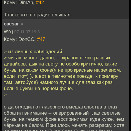
Кому: DimAn,
#42
Только что по радио слышал.
caesar
»
#50 |
07.11.07 19:31
Кому: DonCC,
#47
> из личных наблюдений.
> читаю много, давно, с экранов всяко-разных
дивайсов. дык на свету не особо критично, какие
буквы на каком фоне(я не про красные на зеленом,
если что=) ), а вот в темноте(в поезде, к примеру
там, автобусе) намного лучше для глаз как раз
белые буквы на чорном фоне.
>
огда отходил от лазерного вмешательства в глаз
обратил внимание -- оперированный глаз светлые
буквы на тёмном фоне воспринимал куда хуже, чем
чёрные на белом. Пришлось менять раскраску, хотя