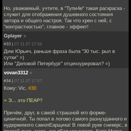
Но, уважаемый, учтите, в "Тупи4е" такая раскраска -
служит для отображения душевного состояния
автора и общего настроя. Так что хрен с ней, с
"контрастностью", главное - эффект!
Gplayer
»
#33 |
07.11.07 17:56
Дим Юрьич, раньше фраза была "30 тыс. рыл в
сутки" =)
Или "Деловой Петербург" отцензурировал? =)
vovan3312
»
#34 |
07.11.07 17:57
Кому: Vic,
#30
> Э... это ПЕАР?
Причём, друг, в самой страшной его форме-
циничной. Ты попал в логово самого разнузданного и
нудержимого самопЕарщика! В левой руке сникерс, в