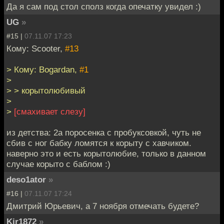
Да я сам под стол сполз когда опечатку увидел :)
UG
»
#15 |
07.11.07 17:23
Кому: Scooter,
#13
> Кому: Bogardan,
#1
>
> > корытолюбивый
>
>
[смахивает слезу]
из детства: 2а поросенка с пробуксовкой, чуть не
сбив с ног бабку ломятся к корыту с хавчиком.
наверно это и есть корытолюбие, только в данном
случае корыто с баблом :)
deso1ator
»
#16 |
07.11.07 17:24
Дмитрий Юрьевич, а 7 ноября отмечать будете?
Kir1872
»