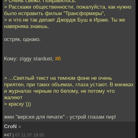
> Очень свежо. Понравилось.
> Расскажи общественности, пожалуйста, как нужно
было исправить фильм "Трансформеры",
> и что не так делает Джордж Буш в Ираке. Ты же
наверняка знаешь.
остряк, однако.
Кому: ziggy stardust,
#6
> ...Светлый текст на темном фоне не очень
приятен, при таких объемах, глаза устают. В книжках
и журналах черным по белому, не потому что
жалеют
> краску )))
жми "версия для печати" - устрой глазам пир!
CroN
»
#47 |
07.11.07 18:55