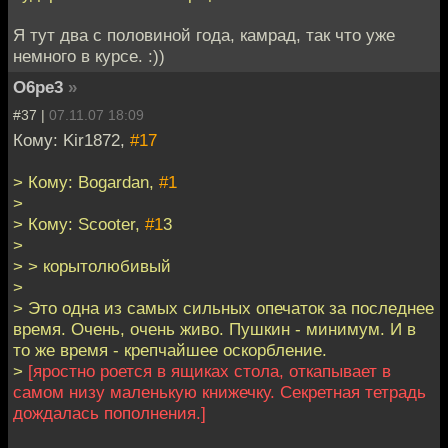
Я тут два с половиной года, камрад, так что уже
немного в курсе. :))
O6pe3
»
#37 |
07.11.07 18:09
Кому: Kir1872,
#17
> Кому: Bogardan,
#1
>
> Кому: Scooter,
#1
3
>
> > корытолюбивый
>
> Это одна из самых сильных опечаток за последнее
время. Очень, очень живо. Пушкин - минимум. И в
то же время - крепчайшее оскорбление.
>
[яростно роется в ящиках стола, откапывает в
самом низу маленькую книжечку. Секретная тетрадь
дождалась пополнения.]