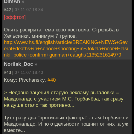
DimAn
»
#42 |
07.11.07 18:34
[оффтоп]
Опять раскрыта тема короткоствола. Стрельба в
Хельсинки, минимум 7 трупов.
http://www.hs.fi/english/article/BREAKING+NEWS+Sev
eral+deaths+in+school+shooting+in+Jokela+near+Helsi
nki+police+confirm+gunman+caught/1135231614979
Norilsk_Doc
»
#43 |
07.11.07 18:40
Кому: Pivchansky,
#40
> Недавно заценил старую рекламу рыгаловки =
Макдоналдс с участием М.С. Горбачёва, так сразу
на душе стало так противно...
Тут сразу два "противных фактора" - сам Горбачев и
Макдональдс. И по отдельности тошнит от них ,а уж
вместе...