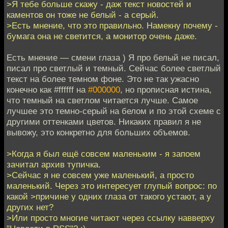
>Я тебе больше скажу - даж текст новостей и
каментов он тоже не белый - а серый.
>Есть мнение, что это правильно. Намекну почему -
бумага она не светится, а монитор очень даже.
Есть мнение — смени глаза ) Я про белый не писал,
писал про светлый и темный. Сейчас более светлый
текст на более темном фоне. Это не так ужасно
конечно как #ffffff на
#000000
, но прописная истина,
что темный на светлом читается лучше. Самое
лучшее это темно-серый на белом и по этой схеме с
другими оттенками цветов. Никаких правил я не
вывожу, это конкретно для больших объемов.
>Когда я был ещё совсем маленьким - я запоем
зачитал архив тупичка.
>Сейчас я не совсем уже маленький, а просто
маленький. Через это интересует глупый вопрос: по
какой >причине у одних глаза от такого устают, а у
других нет?
>Или просто многие читают через ссылку навверху