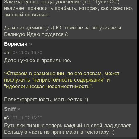
Замечательно, когда увлечение (т.е. "ТупичОк")
начинает приносить прибыль, которая, как известно,
лишней не бывает.
Да и сисадмины у Д.Ю. тоже не за энтузиазм и
Великую Идею трудятся (:
Борисыч
»
#5 |
07.11.07 16:20
Дело нужное и правильное.
>Отказом в размещении, по его словам, может
послужить "непристойность содержания" и
"идеологическая несовместимость".
Политкорректность, мать её так. :)
Sniff
»
#6 |
07.11.07 16:50
Бутылки пивные теперь каждый на свой лад делает.
Большую часть не принимают в теклотару. :)