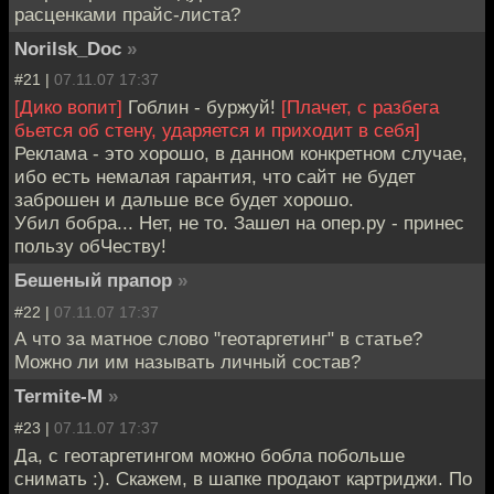
расценками прайс-листа?
Norilsk_Doc
»
#21 |
07.11.07 17:37
[Дико вопит]
Гоблин - буржуй!
[Плачет, с разбега
бьется об стену, ударяется и приходит в себя]
Реклама - это хорошо, в данном конкретном случае,
ибо есть немалая гарантия, что сайт не будет
заброшен и дальше все будет хорошо.
Убил бобра... Нет, не то. Зашел на опер.ру - принес
пользу обЧеству!
Бешеный прапор
»
#22 |
07.11.07 17:37
А что за матное слово "геотаргетинг" в статье?
Можно ли им называть личный состав?
Termite-M
»
#23 |
07.11.07 17:37
Да, с геотаргетингом можно бобла побольше
снимать :). Скажем, в шапке продают картриджи. По