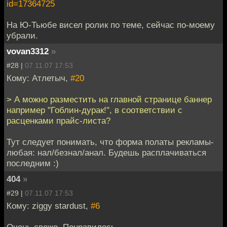
id=17364725
На Ю-Тьюбе висел ролик по теме, сейчас по-моему
убрали.
vovan3312
»
#28 |
07.11.07 17:53
Кому: Атлетыч,
#20
> А можно разместить на главной странице баннер
например "Гоблин-дурак!", в соответствии с
расценками прайс-листа?
Тут следует понимать, что форма полаты рекламы-
любая: нал/безнал/анал. Будешь расплачиваться
последним :)
404
»
#29 |
07.11.07 17:53
Кому: ziggy stardust,
#6
Очень свежо. Понравилось.