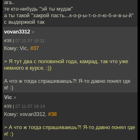
ага..
те кто-нибудь "эй ты мудак"
а ты такой "закрой пасть...к-о-р-ы-т-о-л-ю-б-и-в-ы-й"
с выдержкой так
vovan3312
»
#38 |
07.11.07 18:11
Кому: Vic,
#37
> Я тут два с половиной года, камрад, так что уже
немного в курсе. :))
А что ж тогда спрашиваешь?! Я-то давно понял где
я! :)
Vic
»
#39 |
07.11.07 18:14
Кому: vovan3312,
#38
> А что ж тогда спрашиваешь?! Я-то давно понял где
я! :)