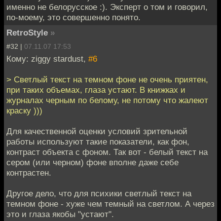
именно не белорусское :). Эксперт о том и говорил,
по-моему, это совершенно понято.
RetroStyle
»
#32 |
07.11.07 17:53
Кому: ziggy stardust,
#6
> Светлый текст на темном фоне не очень приятен,
при таких объемах, глаза устают. В книжках и
журналах черным по белому, не потому что жалеют
краску )))
Для качественной оценки условий зрительной
работы используют такие показатели, как фон,
контраст объекта с фоном. Так вот - белый текст на
сером (или черном) фоне вполне даже себе
контрастен.
Другое дело, что для психики светлый текст на
темном фоне - хуже чем темный на светлом. А через
это и глаза якобы "устают".