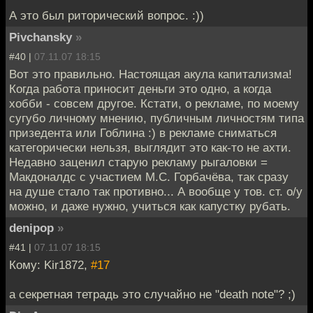
А это был риторический вопрос. :))
Pivchansky
»
#40 |
07.11.07 18:15
Вот это правильно. Настоящая акула капитализма!
Когда работа приносит деньги это одно, а когда
хобби - совсем другое. Кстати, о рекламе, по моему
сугубо личному мнению, публичным личностям типа
призедента или Гоблина :) в рекламе сниматься
категорически нельзя, выглядит это как-то не ахти.
Недавно заценил старую рекламу рыгаловки =
Макдоналдс с участием М.С. Горбачёва, так сразу
на душе стало так противно... А вообще у тов. ст. о/у
можно, и даже нужно, учиться как капустку рубать.
denipop
»
#41 |
07.11.07 18:15
Кому: Kir1872,
#17
а секретная тетрадь это случайно не "death note"? ;)