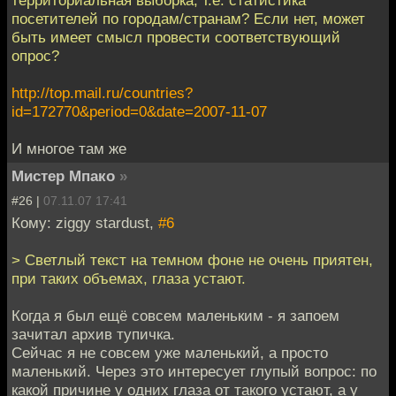
посетителей по городам/странам? Если нет, может
быть имеет смысл провести соответствующий
опрос?
http://top.mail.ru/countries?
id=172770&period=0&date=2007-11-07
И многое там же
Мистер Мпако
»
#26 |
07.11.07 17:41
Кому: ziggy stardust,
#6
> Светлый текст на темном фоне не очень приятен,
при таких объемах, глаза устают.
Когда я был ещё совсем маленьким - я запоем
зачитал архив тупичка.
Сейчас я не совсем уже маленький, а просто
маленький. Через это интересует глупый вопрос: по
какой причине у одних глаза от такого устают, а у