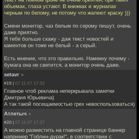
объемах, глаза устают. В книжках и журналах
черным по белому, не потому что жалеют краску )))
Смени монитор, чаз белым по серому пишут, очень
даже приятно.
Я тебе больше скажу - даж текст новостей и
каментов он тоже не белый - а серый.
Есть мнение, что это правильно. Намекну почему -
бумага она не светится, а монитор очень даже.
setavr
»
#19 |
07.11.07 17:32
Главное чтоб реклама неперкрывала заметки
Дмитрия Юрьевича)
А так такой посещаемостью грех невоспользоваться)
Атлетыч
»
#20 |
07.11.07 17:37
А можно разместить на главной странице баннер
например "Гоблин-дурак!", в соответствии с