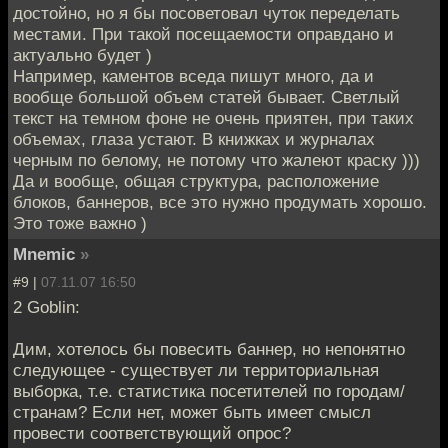
достойно, но я бы посоветовал чуток переделать
местами. При такой посещаемости оправдано и
актуально будет )
Например, каментов вседа пишут много, да и
вообще большой объем статей бывает. Светлый
текст на темном фоне не очень приятен, при таких
объемах, глаза устают. В книжках и журналах
черным по белому, не потому что жалеют краску )))
Да и вообще, общая структура, расположение
блоков, баннеров, все это нужно продумать хорошо.
Это тоже важно )
Mnemic
»
#9 |
07.11.07 16:50
2 Goblin:
Дим, хотелось бы повесить баннер, но непонятно
следующее - существует ли территориальная
выборка, т.е. статистика посетителей по городам/
странам? Если нет, может быть имеет смысл
провести соответствующий опрос?