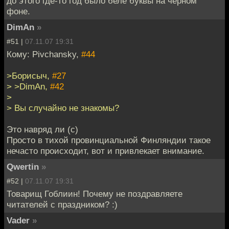
до этого где-то год было беле буквы на чёрном
фоне.
DimAn
»
#51 |
07.11.07 19:31
Кому: Pivchansky,
#44
>Борисыч,
#27
> >DimAn,
#42
>
> Вы случайно не знакомы?
Это навряд ли (с)
Просто в тихой провинциальной Финляндии такое
нечасто происходит, вот и привлекает внимание.
Qwertin
»
#52 |
07.11.07 19:31
Товарищ Гоблиин! Почему не поздравляете
читателей с праздником? :)
Vader
»