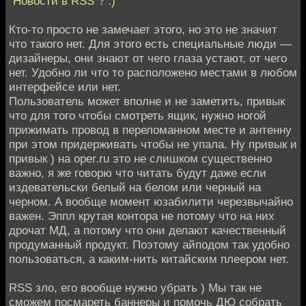
"Новости в RSS"? :)
Кто-то просто не замечает этого, но это не значит
что такого нет. Для этого есть специальные люди —
дизайнеры, они знают от чего глаза устают, от чего
нет. Удобно ли что то расположено местами в любом
интерфейсе или нет.
Пользователь может вполне и не заметить, привык
что для того чтобы смотреть ящик, нужно ногой
прижимать провод в переломанном месте и антенну
при этом придерживать чтобы не упала. Ну привык и
привык ) на oper.ru это не слишком существенно
важно, я же говорю что читать будут даже если
издевательски белый на белом или черный на
черном. А вообще момент юзабилити черезвычайно
важен. Эппл крутая контора не потому что на них
дрочат МД, а потому что они делают качественный
продуманный продукт. Поэтому айподом так удобно
пользоваться, а каким-нить китайским плеером нет.
RSS зло, его вообще нужно убрать ) Мы так не
сможем посмареть баннеры и помочь ДЮ собрать