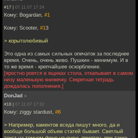
#17 |
07.11.07 17:24
Кому: Bogardan,
#1
Кому: Scooter,
#1
3
> корытолюбивый
Это одна из самых сильных опечаток за последнее
время. Очень, очень живо. Пушкин - минимум. И в
то же время - крепчайшее оскорбление.
[яростно роется в ящиках стола, откапывает в самом
низу маленькую книжечку. Секретная тетрадь
дождалась пополнения.]
DonJad
»
#18 |
07.11.07 17:32
Кому: ziggy stardust,
#6
> Например, каментов вседа пишут много, да и
вообще большой объем статей бывает. Светлый
текст на темном фоне не очень приятен, при таких