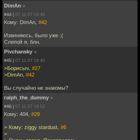
DimAn
»
#44 |
07.11.07 18:40
Кому: DimAn,
#42
Извиняюсь, было уже :(
Слепой я, блн.
Pivchansky
»
#45 |
07.11.07 18:40
>Борисыч,
#27
>DimAn,
#42
Вы случайно не знакомы?
ralph_the_dummy
»
#46 |
07.11.07 18:52
Кому: 404,
#29
> Кому: ziggy stardust,
#6
>