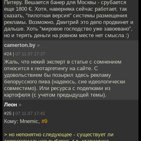
Питеру. Вешается банер для Москвы - срубается
еще 1800 €. Хотя, наверняка сейчас работает, так
сказать, "пилотная версия" системы размещения
рекламы. Возможно, Дмитрий это дело продвинет и
дальше. Хоть "мировое господство уже завоевано",
но и терять деньги на ровном месте нет смысла :)
camerton.by
»
#24 |
07.11.07 17:37
Жаль, что некий эксперт в статье с сомнением
относится к геотаргетингу на сайте. С
удовольствием бы позырил здесь рекламу
белорусского пива (надеюсь, сие идеологически
совместимо). Или ресурса с поделками из
картофеля (с учетом предыдущей темы).
Леон
»
#25 |
07.11.07 17:41
Кому: Mnemic,
#9
> но непонятно следующее - существует ли
территориальная выборка, т.е. статистика