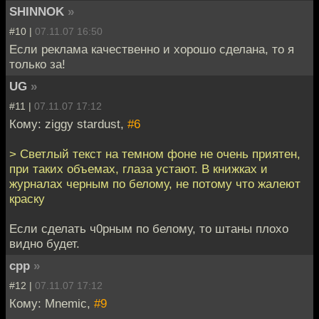
SHINNOK
»
#10 |
07.11.07 16:50
Если реклама качественно и хорошо сделана, то я
только за!
UG
»
#11 |
07.11.07 17:12
Кому: ziggy stardust,
#6
> Светлый текст на темном фоне не очень приятен,
при таких объемах, глаза устают. В книжках и
журналах черным по белому, не потому что жалеют
краску
Если сделать ч0рным по белому, то штаны плохо
видно будет.
cpp
»
#12 |
07.11.07 17:12
Кому: Mnemic,
#9