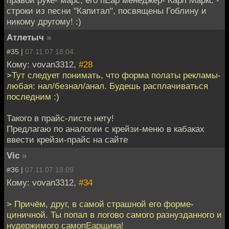
правой руке- марс, его пЕар менеджер- Карл Маркс -
строки из песни "Капитал", посвящены Гоблину и
никому другому! :)
Атлетыч
»
#35 |
07.11.07 18:04
Кому: vovan3312,
#28
>Тут следует понимать, что форма полаты рекламы-
любая: нал/безнал/анал. Будешь расплачиваться
последним :)
Такого в прайс-листе нету!
Предлагаю по аналогии с крейзи-меню в кабаках
ввести крейзи-прайс на сайте
Vic
»
#36 |
07.11.07 18:09
Кому: vovan3312,
#34
> Причём, друг, в самой страшной его форме-
циничной. Ты попал в логово самого разнузданного и
нудержимого самопЕарщика!