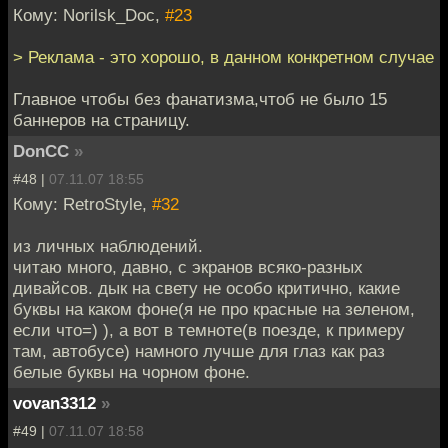
Кому: Norilsk_Doc,
#23
> Реклама - это хорошо, в данном конкретном случае
Главное чтобы без фанатизма,чтоб не было 15
баннеров на страницу.
DonCC
»
#48 |
07.11.07 18:55
Кому: RetroStyle,
#32
из личных наблюдений.
читаю много, давно, с экранов всяко-разных
дивайсов. дык на свету не особо критично, какие
буквы на каком фоне(я не про красные на зеленом,
если что=) ), а вот в темноте(в поезде, к примеру
там, автобусе) намного лучше для глаз как раз
белые буквы на чорном фоне.
vovan3312
»
#49 |
07.11.07 18:58