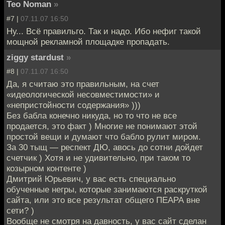
Teo Noman
»
#7 |
07.11.07 16:50
Ну... Всё правильго. Так и надо. Ибо нефиг такой
мощной рекламной площадке пропадать.
ziggy stardust
»
#8 |
07.11.07 16:50
Да, я считаю это правильным, на счет
«идеологической несовместимости» и
«непристойности содержания» )))
Без бабла конечно никуда, но то что не все
продается, это факт ) Многие не понимают этой
простой вещи и думают что бабло рулит миром.
За 30 тыщ — респект ДЮ, авось до сотни дойдет
счетчик ) Хотя и не удивительно, при таком то
козырном контенте )
Дмитрий Юрьевич, у вас есть специально
обученные негры, которые занимаются раскруткой
сайта, или это все результат общего ПЕАРА вне
сети? )
Вообще не смотря на давность, у вас сайт сделан