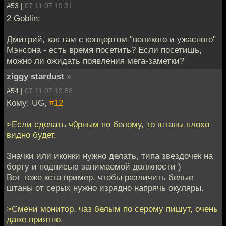
#53 |
07.11.07 19:31
2 Goblin:
Дмитрий, как там с концертом "великого и ужасного"
Мэнсона - есть время посетить? Если посетишь,
можно ли ожидать появления мега-заметки?
ziggy stardust
»
#54 |
07.11.07 19:58
Кому: UG,
#12
>Если сделать ч0рным по белому, то штаны плохо
видно будет.
Значки или иконки нужно делать, типа звездочек на
борту и подписью занимаемой должности )
Вот тоже кста пример, чтобы различить белые
штаны от серых нужно изрядно напрячь окуляры.
>Смени монитор, чаз белым по серому пишут, очень
даже приятно.